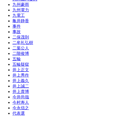
九州豪雨
九州電力
九電工
亀井静香
事件
事故
二保茂則
二牟礼弘樹
二葉公人
二階俊博
五輪
五輪疑獄
井上正文
井上秀作
井上義久
井上誠二
井上貴博
今井尚哉
今村寿人
今永信之
代表選