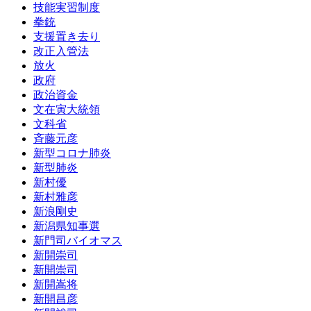
技能実習制度
拳銃
支援置き去り
改正入管法
放火
政府
政治資金
文在寅大統領
文科省
斉藤元彦
新型コロナ肺炎
新型肺炎
新村優
新村雅彦
新浪剛史
新潟県知事選
新門司バイオマス
新開崇司
新開崇司
新開嵩将
新開昌彦