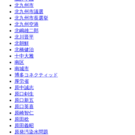
北九州市
北九州市議選
北九州市長選挙
北九州空港
北嶋雄二郎
北川晋平
北朝鮮
北橋健治
十中大雅
南区
南城市
博多コネクティッド
厚労省
原中誠志
原口剣生
原口新五
原口英喜
原崎智仁
原田稔
原田義昭
原発汚染水問題