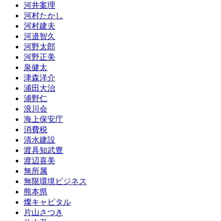
河井案理
河村たかし
河村建夫
河邉智久
河野太郎
河野正美
泉健太
津森洋介
浦田大治
浦野仁
浪川会
海上保安庁
消費税
清水建設
渡具知武豊
渡辺喜美
無所属
無限環境ビジネス
熊本県
燦キャピタル
片山さつき