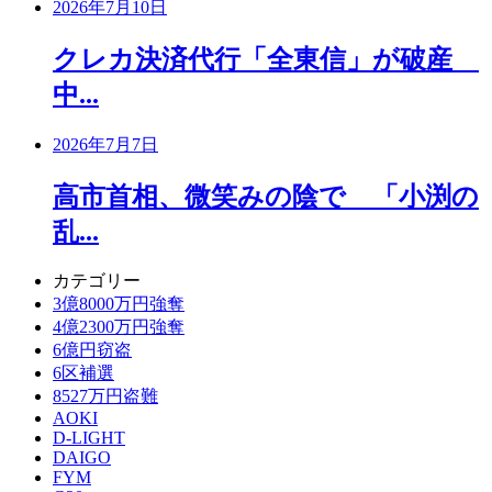
2026年7月10日
クレカ決済代行「全東信」が破産
中...
2026年7月7日
高市首相、微笑みの陰で 「小渕の
乱...
カテゴリー
3億8000万円強奪
4億2300万円強奪
6億円窃盗
6区補選
8527万円盗難
AOKI
D-LIGHT
DAIGO
FYM