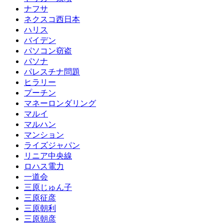
ナフサ
ネクスコ西日本
ハリス
バイデン
パソコン窃盗
パソナ
パレスチナ問題
ヒラリー
プーチン
マネーロンダリング
マルイ
マルハン
マンション
ライズジャパン
リニア中央線
ロハス電力
一道会
三原じゅん子
三原征彦
三原朝利
三原朝彦