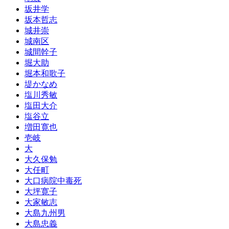
坂井学
坂本哲志
城井崇
城南区
城間幹子
堀大助
堀本和歌子
堤かなめ
塩川秀敏
塩田大介
塩谷立
増田寛也
壱岐
大
大久保勉
大任町
大口病院中毒死
大坪寛子
大家敏志
大島九州男
大島忠義