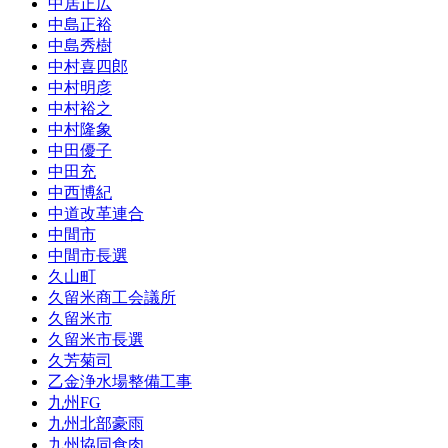
中居正広
中島正裕
中島秀樹
中村喜四郎
中村明彦
中村裕之
中村隆象
中田優子
中田充
中西博紀
中道改革連合
中間市
中間市長選
久山町
久留米商工会議所
久留米市
久留米市長選
久芳菊司
乙金浄水場整備工事
九州FG
九州北部豪雨
九州協同食肉