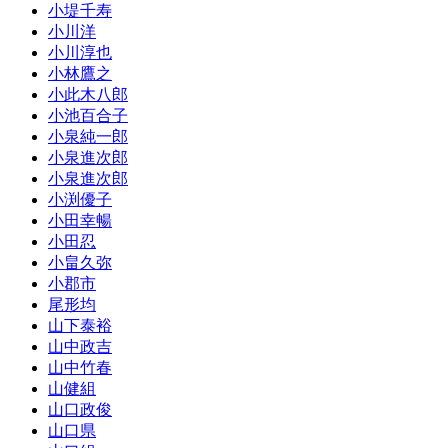
小堤千寿
小川洋
小川淳也
小林鷹之
小此木八郎
小池百合子
小泉純一郎
小泉進次郎
小泉進次郎
小渕優子
小田幸暢
小田忍
小畠久弥
小郡市
尾形均
山下泰裕
山中政吉
山中竹春
山健組
山口政俊
山口県