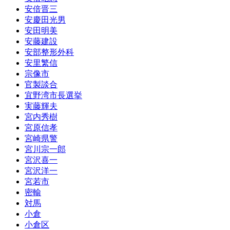
安倍晋三
安慶田光男
安田明美
安藤建設
安部整形外科
安里繁信
宗像市
官製談合
宜野湾市長選挙
実藤輝夫
宮内秀樹
宮原信孝
宮崎県警
宮川宗一郎
宮沢喜一
宮沢洋一
宮若市
密輸
対馬
小倉
小倉区