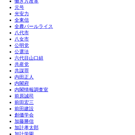
働き方改革
元号
光安力
全東信
全農パールライス
八代市
八女市
公明党
公選法
六代目山口組
共産党
共謀罪
内田正人
内閣府
内閣情報調査室
前原誠司
前田宏三
前田建設
創価学会
加藤勝信
加計孝太郎
加計学園