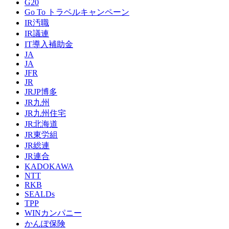
G20
Go To トラベルキャンペーン
IR汚職
IR議連
IT導入補助金
JA
JA
JFR
JR
JRJP博多
JR九州
JR九州住宅
JR北海道
JR東労組
JR総連
JR連合
KADOKAWA
NTT
RKB
SEALDs
TPP
WINカンパニー
かんぽ保険