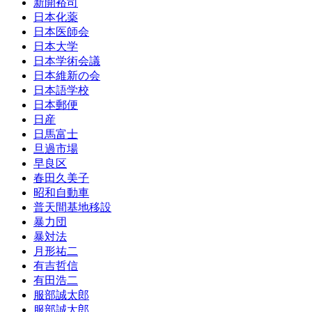
新開裕司
日本化薬
日本医師会
日本大学
日本学術会議
日本維新の会
日本語学校
日本郵便
日産
日馬富士
旦過市場
早良区
春田久美子
昭和自動車
普天間基地移設
暴力団
暴対法
月形祐二
有吉哲信
有田浩二
服部誠太郎
服部誠太郎