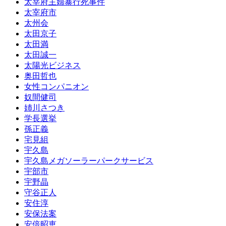
太宰府主婦暴行死事件
太宰府市
太州会
太田京子
太田満
太田誠一
太陽光ビジネス
奥田哲也
女性コンパニオン
奴間健司
姉川さつき
学長選挙
孫正義
宅見組
宇久島
宇久島メガソーラーパークサービス
宇部市
宇野晶
守谷正人
安住淳
安保法案
安倍昭恵