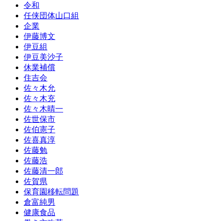
令和
任侠団体山口組
企業
伊藤博文
伊豆組
伊豆美沙子
休業補償
住吉会
佐々木允
佐々木充
佐々木晴一
佐世保市
佐伯憲子
佐喜真淳
佐藤勉
佐藤浩
佐藤清一郎
佐賀県
保育園移転問題
倉富純男
健康食品