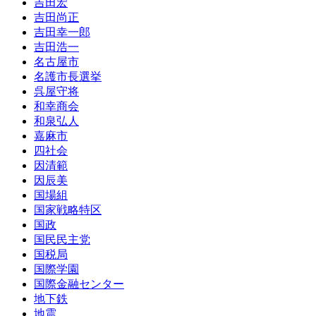
吉田宏
吉田尚正
吉田幸一郎
吉田浩一
名古屋市
名護市長選挙
呉屋守将
和幸商会
和泉弘人
嘉麻市
四社会
因清範
因辰美
国場組
国家戦略特区
国政
国民民主党
国税局
国際学園
国際金融センター
地下鉄
地震