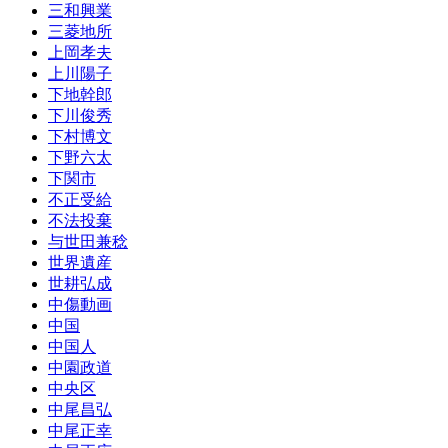
三和興業
三菱地所
上岡孝夫
上川陽子
下地幹郎
下川俊秀
下村博文
下野六太
下関市
不正受給
不法投棄
与世田兼稔
世界遺産
世耕弘成
中傷動画
中国
中国人
中園政道
中央区
中尾昌弘
中尾正幸