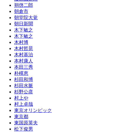
朔啓二郎
朝倉市
朝堂院大覚
朝日新聞
木下敏之
木下敏之
木村博
木村哲晃
木村基治
本村康人
本田三秀
朴槿恵
杉田和博
杉田水脈
杉野公彦
村上や
村上卓哉
東京オリンピック
東京都
東国原英夫
松下俊男