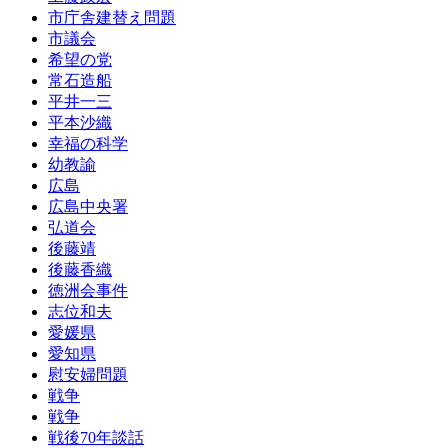
市庁舎建替え問題
市議会
希望の党
常石造船
平井一三
平本沙織
幸福の科学
幼教諭
広島
広島中央署
弘道会
後藤靖
後藤香織
徳洲会事件
志位和夫
愛媛県
愛知県
慰安婦問題
戦争
戦争
戦後70年談話