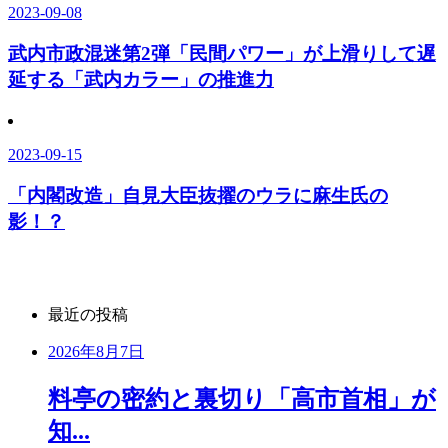
2023-09-08
武内市政混迷第2弾「民間パワー」が上滑りして遅
延する「武内カラー」の推進力
2023-09-15
「内閣改造」自見大臣抜擢のウラに麻生氏の
影！？
最近の投稿
2026年8月7日
料亭の密約と裏切り「高市首相」が
知...