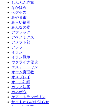
しんぶん赤旗
なかはら
へグセス
みやま市
みらい福岡
みんなの党
アフラック
アベノミクス
アメフト部
アレフ
イラン
イラン戦争
ウクライナ侵攻
エステートワン
オウム真理教
オスプレイ
オール沖縄
カジノ法案
カネボウ
ケア・トランポリン
サイトからのお知らせ