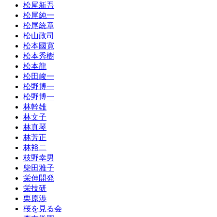
松尾新吾
松尾純一
松尾統章
松山政司
松本國寛
松本秀樹
松本龍
松田峻一
松野博一
松野博一
林幹雄
林文子
林真琴
林芳正
林裕二
枝野幸男
柴田雅子
栄伸開発
栄技研
栗原渉
桜を見る会