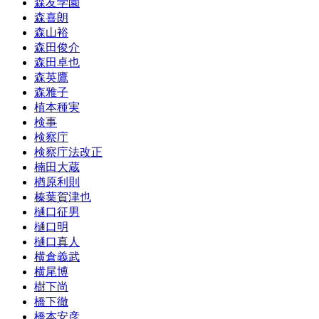
森友学園
森喜朗
森山裕
森田俊介
森田卓也
森英鷹
森雅子
植本種実
検事
検察庁
検察庁法改正
楠田大蔵
楢原利則
榛葉賀津也
樋口征男
樋口明
樋口真人
横倉義武
横尾博
樹下尚
橋下徹
橋本安彦