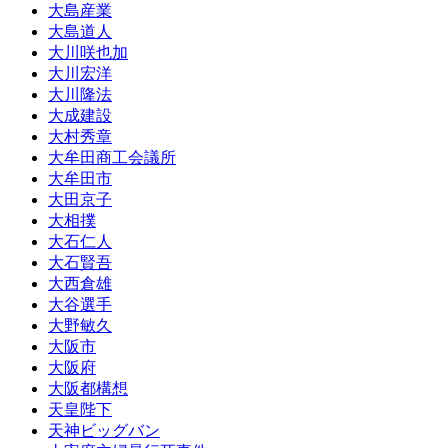
大島産業
大島道人
大川咲也加
大川宏洋
大川隆法
大成建設
大村秀章
大牟田商工会議所
大牟田市
大田京子
大相撲
大石仁人
大石賢吾
大西倉雄
大谷選手
大野敏久
大阪市
大阪府
大阪都構想
天皇陛下
天神ビッグバン