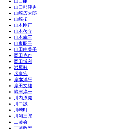
山口組
山口那津男
山崎広太郎
山崎拓
山本剛正
山本啓介
山本幸三
山東昭子
山田由美子
岡田克也
岡田博利
岩屋毅
岳康宏
岸本洋平
岸田文雄
嶋津淳一
川内原発
川口誠
川崎町
川淵三郎
工藤会
工藤政宏