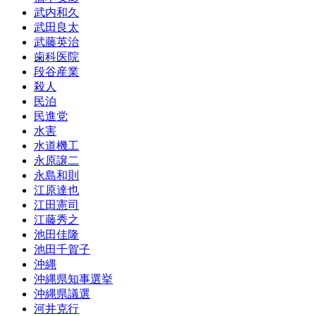
武内和久
武田良太
武藤英治
歯科医院
段谷産業
殺人
民泊
民進党
水害
水道機工
永原譲二
永島和則
江原達也
江田憲司
江藤秀之
池田佳隆
池田千賀子
沖縄
沖縄県知事選挙
沖縄県議選
河井克行