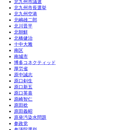
北九州市議選
北九州市長選挙
北九州空港
北嶋雄二郎
北川晋平
北朝鮮
北橋健治
十中大雅
南区
南城市
博多コネクティッド
厚労省
原中誠志
原口剣生
原口新五
原口英喜
原崎智仁
原田稔
原田義昭
原発汚染水問題
参政党
参議院選挙