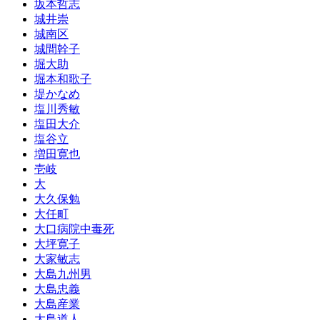
坂本哲志
城井崇
城南区
城間幹子
堀大助
堀本和歌子
堤かなめ
塩川秀敏
塩田大介
塩谷立
増田寛也
壱岐
大
大久保勉
大任町
大口病院中毒死
大坪寛子
大家敏志
大島九州男
大島忠義
大島産業
大島道人