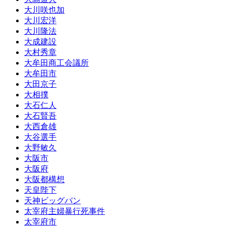
大川咲也加
大川宏洋
大川隆法
大成建設
大村秀章
大牟田商工会議所
大牟田市
大田京子
大相撲
大石仁人
大石賢吾
大西倉雄
大谷選手
大野敏久
大阪市
大阪府
大阪都構想
天皇陛下
天神ビッグバン
太宰府主婦暴行死事件
太宰府市