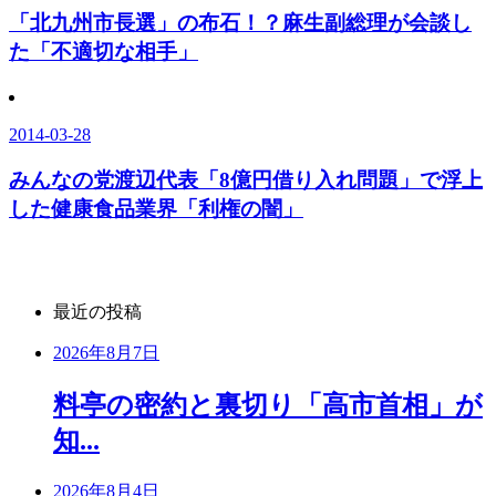
「北九州市長選」の布石！？麻生副総理が会談し
た「不適切な相手」
2014-03-28
みんなの党渡辺代表「8億円借り入れ問題」で浮上
した健康食品業界「利権の闇」
最近の投稿
2026年8月7日
料亭の密約と裏切り「高市首相」が
知...
2026年8月4日