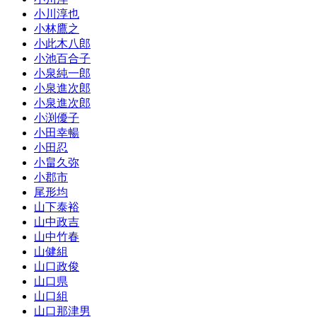
小川淳也
小林鷹之
小此木八郎
小池百合子
小泉純一郎
小泉進次郎
小泉進次郎
小渕優子
小田幸暢
小田忍
小畠久弥
小郡市
尾形均
山下泰裕
山中政吉
山中竹春
山健組
山口政俊
山口県
山口組
山口那津男