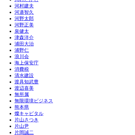
河村建夫
河邉智久
河野太郎
河野正美
泉健太
津森洋介
浦田大治
浦野仁
浪川会
海上保安庁
消費税
清水建設
渡具知武豊
渡辺喜美
無所属
無限環境ビジネス
熊本県
燦キャピタル
片山さつき
片山尹
片岡誠二