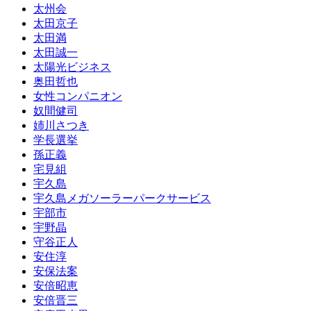
太州会
太田京子
太田満
太田誠一
太陽光ビジネス
奥田哲也
女性コンパニオン
奴間健司
姉川さつき
学長選挙
孫正義
宅見組
宇久島
宇久島メガソーラーパークサービス
宇部市
宇野晶
守谷正人
安住淳
安保法案
安倍昭恵
安倍晋三