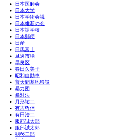
日本医師会
日本大学
日本学術会議
日本維新の会
日本語学校
日本郵便
日産
日馬富士
旦過市場
早良区
春田久美子
昭和自動車
普天間基地移設
暴力団
暴対法
月形祐二
有吉哲信
有田浩二
服部誠太郎
服部誠太郎
朔啓二郎