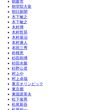
朝倉市
朝堂院大覚
朝日新聞
木下敏之
木下敏之
木村博
木村哲晃
木村基治
本村康人
本田三秀
朴槿恵
杉田和博
杉田水脈
杉野公彦
村上や
村上卓哉
東京オリンピック
東京都
東国原英夫
松下俊男
松尾新吾
松尾純一