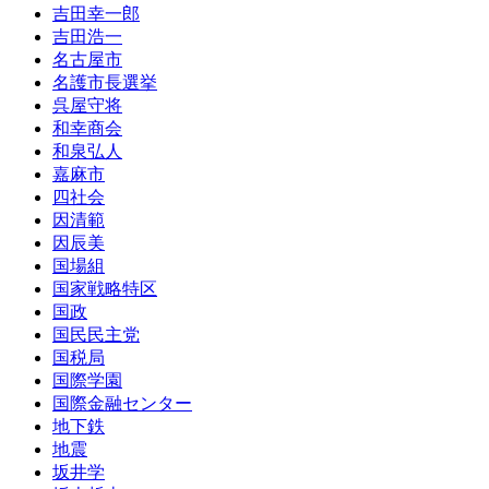
吉田幸一郎
吉田浩一
名古屋市
名護市長選挙
呉屋守将
和幸商会
和泉弘人
嘉麻市
四社会
因清範
因辰美
国場組
国家戦略特区
国政
国民民主党
国税局
国際学園
国際金融センター
地下鉄
地震
坂井学