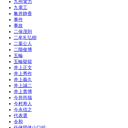
九州電力
九電工
亀井静香
事件
事故
二保茂則
二牟礼弘樹
二葉公人
二階俊博
五輪
五輪疑獄
井上正文
井上秀作
井上義久
井上誠二
井上貴博
今井尚哉
今村寿人
今永信之
代表選
令和
任侠団体山口組