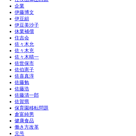
企業
伊藤博文
伊豆組
伊豆美沙子
休業補償
住吉会
佐々木允
佐々木充
佐々木晴一
佐世保市
佐伯憲子
佐喜真淳
佐藤勉
佐藤浩
佐藤清一郎
佐賀県
保育園移転問題
倉富純男
健康食品
働き方改革
元号