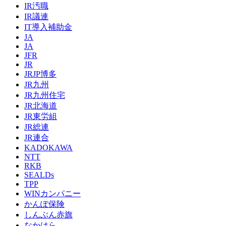
IR汚職
IR議連
IT導入補助金
JA
JA
JFR
JR
JRJP博多
JR九州
JR九州住宅
JR北海道
JR東労組
JR総連
JR連合
KADOKAWA
NTT
RKB
SEALDs
TPP
WINカンパニー
かんぽ保険
しんぶん赤旗
なかはら