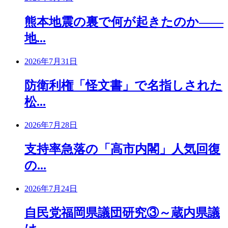
熊本地震の裏で何が起きたのか――
地...
2026年7月31日
防衛利権「怪文書」で名指しされた
松...
2026年7月28日
支持率急落の「高市内閣」人気回復
の...
2026年7月24日
自民党福岡県議団研究③～蔵内県議