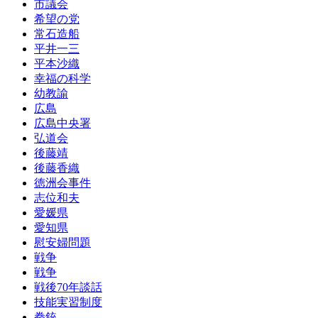
市議会
希望の党
常石造船
平井一三
平本沙織
幸福の科学
幼教諭
広島
広島中央署
弘道会
後藤靖
後藤香織
徳洲会事件
志位和夫
愛媛県
愛知県
慰安婦問題
戦争
戦争
戦後70年談話
技能実習制度
拳銃