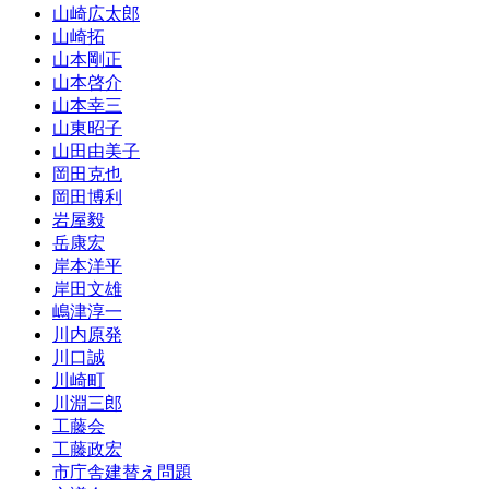
山崎広太郎
山崎拓
山本剛正
山本啓介
山本幸三
山東昭子
山田由美子
岡田克也
岡田博利
岩屋毅
岳康宏
岸本洋平
岸田文雄
嶋津淳一
川内原発
川口誠
川崎町
川淵三郎
工藤会
工藤政宏
市庁舎建替え問題