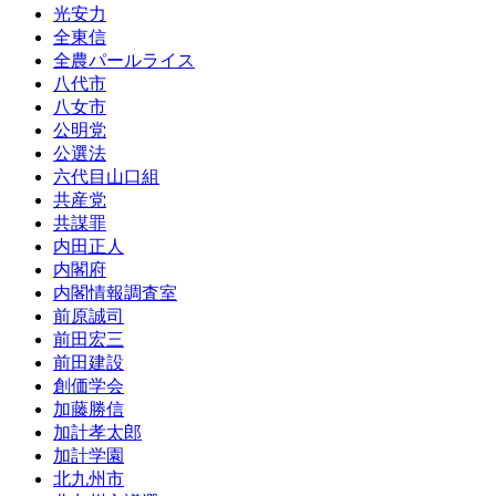
光安力
全東信
全農パールライス
八代市
八女市
公明党
公選法
六代目山口組
共産党
共謀罪
内田正人
内閣府
内閣情報調査室
前原誠司
前田宏三
前田建設
創価学会
加藤勝信
加計孝太郎
加計学園
北九州市