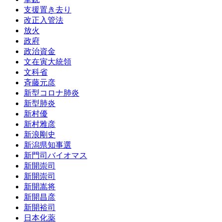
支援置き去り
改正入管法
放火
政府
政治資金
文在寅大統領
文科省
斉藤元彦
新型コロナ肺炎
新型肺炎
新村優
新村雅彦
新浪剛史
新潟県知事選
新門司バイオマス
新開崇司
新開崇司
新開嵩将
新開昌彦
新開裕司
日本化薬