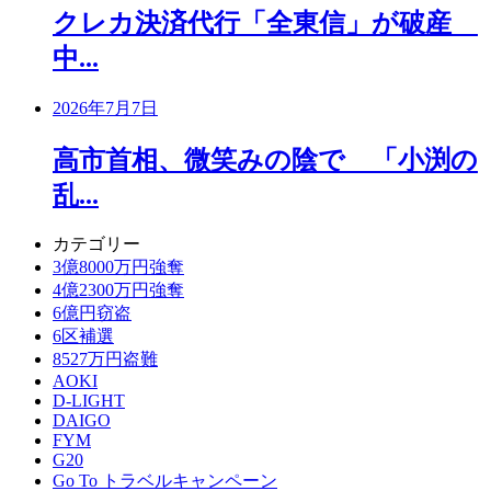
クレカ決済代行「全東信」が破産
中...
2026年7月7日
高市首相、微笑みの陰で 「小渕の
乱...
カテゴリー
3億8000万円強奪
4億2300万円強奪
6億円窃盗
6区補選
8527万円盗難
AOKI
D-LIGHT
DAIGO
FYM
G20
Go To トラベルキャンペーン