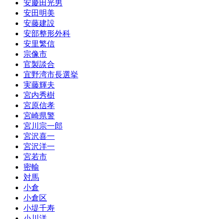
安慶田光男
安田明美
安藤建設
安部整形外科
安里繁信
宗像市
官製談合
宜野湾市長選挙
実藤輝夫
宮内秀樹
宮原信孝
宮崎県警
宮川宗一郎
宮沢喜一
宮沢洋一
宮若市
密輸
対馬
小倉
小倉区
小堤千寿
小川洋