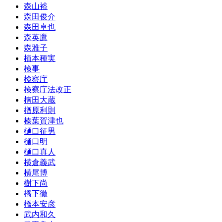
森山裕
森田俊介
森田卓也
森英鷹
森雅子
植本種実
検事
検察庁
検察庁法改正
楠田大蔵
楢原利則
榛葉賀津也
樋口征男
樋口明
樋口真人
横倉義武
横尾博
樹下尚
橋下徹
橋本安彦
武内和久