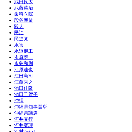
武田良太
武藤英治
歯科医院
段谷産業
殺人
民泊
民進党
水害
水道機工
永原譲二
永島和則
江原達也
江田憲司
江藤秀之
池田佳隆
池田千賀子
沖縄
沖縄県知事選挙
沖縄県議選
河井克行
河井案理
河村たかし