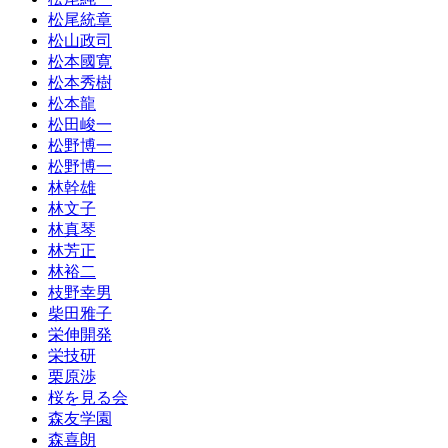
松尾統章
松山政司
松本國寛
松本秀樹
松本龍
松田峻一
松野博一
松野博一
林幹雄
林文子
林真琴
林芳正
林裕二
枝野幸男
柴田雅子
栄伸開発
栄技研
栗原渉
桜を見る会
森友学園
森喜朗