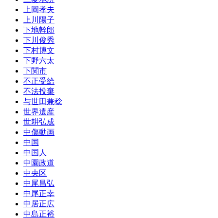
上岡孝夫
上川陽子
下地幹郎
下川俊秀
下村博文
下野六太
下関市
不正受給
不法投棄
与世田兼稔
世界遺産
世耕弘成
中傷動画
中国
中国人
中園政道
中央区
中尾昌弘
中尾正幸
中居正広
中島正裕