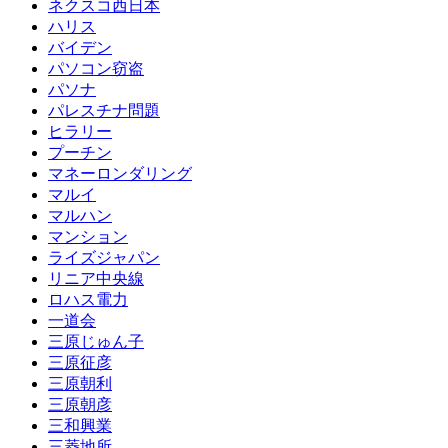
ネクスコ西日本
ハリス
バイデン
パソコン窃盗
パソナ
パレスチナ問題
ヒラリー
プーチン
マネーロンダリング
マルイ
マルハン
マンション
ライズジャパン
リニア中央線
ロハス電力
一道会
三原じゅん子
三原征彦
三原朝利
三原朝彦
三和興業
三菱地所