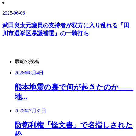
2025-06-06
武田良太元議員の支持者が双方に入り乱れる「田
川市選挙区県議補選」の一騎打ち
最近の投稿
2026年8月4日
熊本地震の裏で何が起きたのか――
地...
2026年7月31日
防衛利権「怪文書」で名指しされた
松...