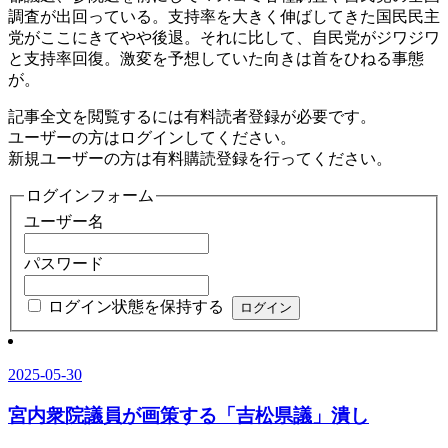
調査が出回っている。支持率を大きく伸ばしてきた国民民主
党がここにきてやや後退。それに比して、自民党がジワジワ
と支持率回復。激変を予想していた向きは首をひねる事態
が。
記事全文を閲覧するには有料読者登録が必要です。
ユーザーの方はログインしてください。
新規ユーザーの方は有料購読登録を行ってください。
ログインフォーム
ユーザー名
パスワード
ログイン状態を保持する
2025-05-30
宮内衆院議員が画策する「吉松県議」潰し