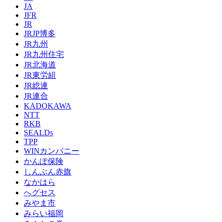
JA
JFR
JR
JRJP博多
JR九州
JR九州住宅
JR北海道
JR東労組
JR総連
JR連合
KADOKAWA
NTT
RKB
SEALDs
TPP
WINカンパニー
かんぽ保険
しんぶん赤旗
なかはら
へグセス
みやま市
みらい福岡