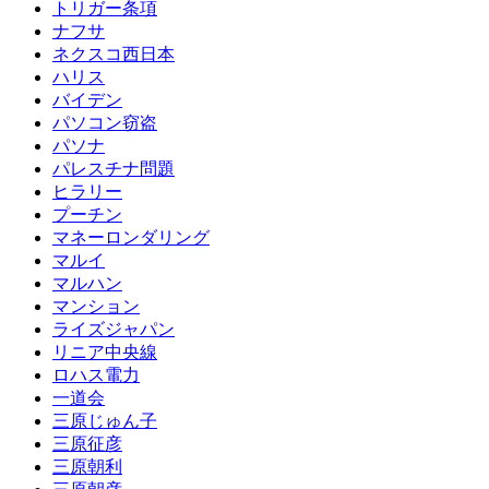
トリガー条項
ナフサ
ネクスコ西日本
ハリス
バイデン
パソコン窃盗
パソナ
パレスチナ問題
ヒラリー
プーチン
マネーロンダリング
マルイ
マルハン
マンション
ライズジャパン
リニア中央線
ロハス電力
一道会
三原じゅん子
三原征彦
三原朝利