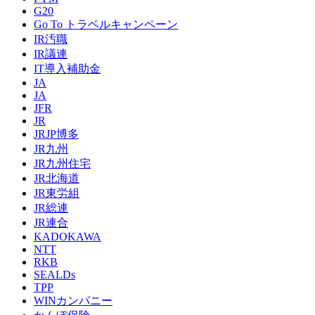
G20
Go To トラベルキャンペーン
IR汚職
IR議連
IT導入補助金
JA
JA
JFR
JR
JRJP博多
JR九州
JR九州住宅
JR北海道
JR東労組
JR総連
JR連合
KADOKAWA
NTT
RKB
SEALDs
TPP
WINカンパニー