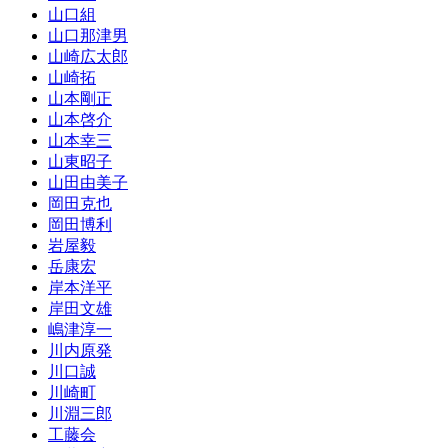
山口組
山口那津男
山崎広太郎
山崎拓
山本剛正
山本啓介
山本幸三
山東昭子
山田由美子
岡田克也
岡田博利
岩屋毅
岳康宏
岸本洋平
岸田文雄
嶋津淳一
川内原発
川口誠
川崎町
川淵三郎
工藤会