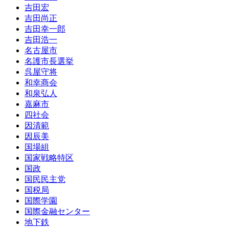
吉田宏
吉田尚正
吉田幸一郎
吉田浩一
名古屋市
名護市長選挙
呉屋守将
和幸商会
和泉弘人
嘉麻市
四社会
因清範
因辰美
国場組
国家戦略特区
国政
国民民主党
国税局
国際学園
国際金融センター
地下鉄