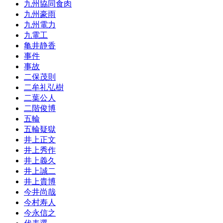
九州協同食肉
九州豪雨
九州電力
九電工
亀井静香
事件
事故
二保茂則
二牟礼弘樹
二葉公人
二階俊博
五輪
五輪疑獄
井上正文
井上秀作
井上義久
井上誠二
井上貴博
今井尚哉
今村寿人
今永信之