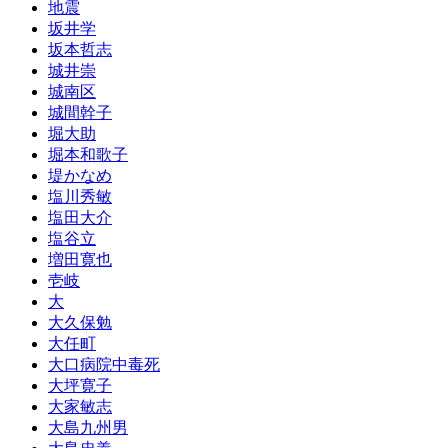
地震
坂井学
坂本哲志
城井崇
城南区
城間幹子
堀大助
堀本和歌子
堤かなめ
塩川秀敏
塩田大介
塩谷立
増田寛也
壱岐
大
大久保勉
大任町
大口病院中毒死
大坪寛子
大家敏志
大島九州男