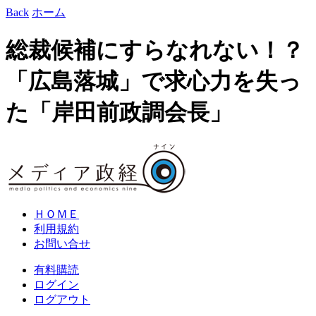
Back
ホーム
総裁候補にすらなれない！？
「広島落城」で求心力を失っ
た「岸田前政調会長」
ＨＯＭＥ
利用規約
お問い合せ
有料購読
ログイン
ログアウト