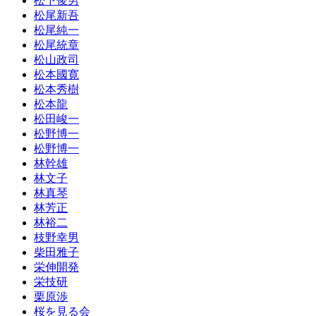
松下俊男
松尾新吾
松尾純一
松尾統章
松山政司
松本國寛
松本秀樹
松本龍
松田峻一
松野博一
松野博一
林幹雄
林文子
林真琴
林芳正
林裕二
枝野幸男
柴田雅子
栄伸開発
栄技研
栗原渉
桜を見る会