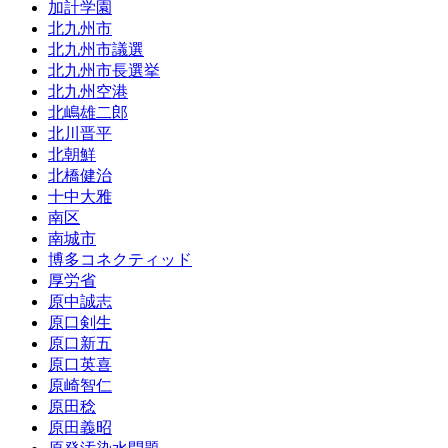
加計学園
北九州市
北九州市議選
北九州市長選挙
北九州空港
北嶋雄二郎
北川晋平
北朝鮮
北橋健治
十中大雅
南区
南城市
博多コネクティッド
厚労省
原中誠志
原口剣生
原口新五
原口英喜
原崎智仁
原田稔
原田義昭