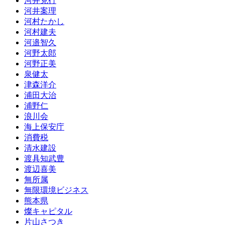
河井克行
河井案理
河村たかし
河村建夫
河邉智久
河野太郎
河野正美
泉健太
津森洋介
浦田大治
浦野仁
浪川会
海上保安庁
消費税
清水建設
渡具知武豊
渡辺喜美
無所属
無限環境ビジネス
熊本県
燦キャピタル
片山さつき