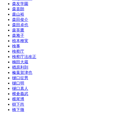
森友学園
森喜朗
森山裕
森田俊介
森田卓也
森英鷹
森雅子
植本種実
検事
検察庁
検察庁法改正
楠田大蔵
楢原利則
榛葉賀津也
樋口征男
樋口明
樋口真人
横倉義武
横尾博
樹下尚
橋下徹