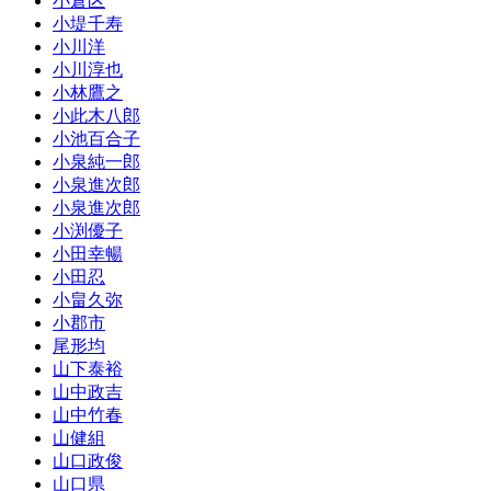
小倉区
小堤千寿
小川洋
小川淳也
小林鷹之
小此木八郎
小池百合子
小泉純一郎
小泉進次郎
小泉進次郎
小渕優子
小田幸暢
小田忍
小畠久弥
小郡市
尾形均
山下泰裕
山中政吉
山中竹春
山健組
山口政俊
山口県