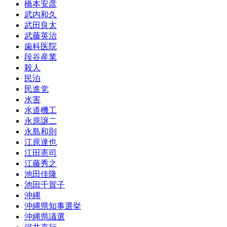
橋本安彦
武内和久
武田良太
武藤英治
歯科医院
段谷産業
殺人
民泊
民進党
水害
水道機工
永原譲二
永島和則
江原達也
江田憲司
江藤秀之
池田佳隆
池田千賀子
沖縄
沖縄県知事選挙
沖縄県議選