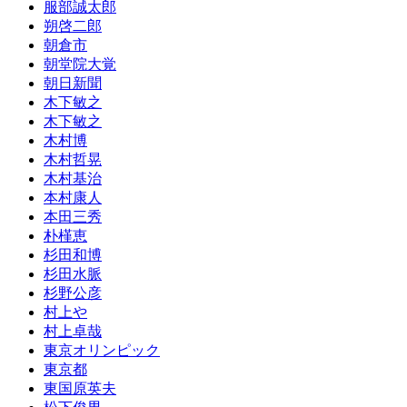
服部誠太郎
朔啓二郎
朝倉市
朝堂院大覚
朝日新聞
木下敏之
木下敏之
木村博
木村哲晃
木村基治
本村康人
本田三秀
朴槿恵
杉田和博
杉田水脈
杉野公彦
村上や
村上卓哉
東京オリンピック
東京都
東国原英夫