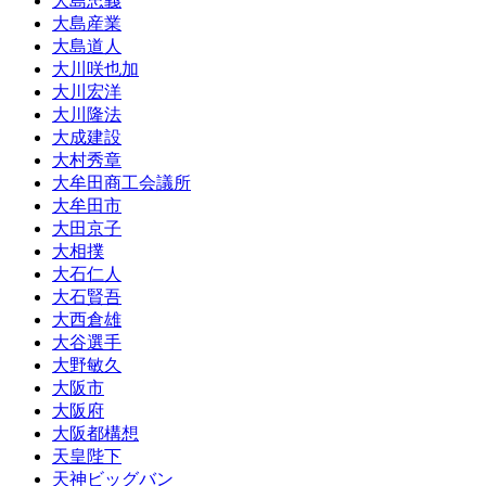
大島忠義
大島産業
大島道人
大川咲也加
大川宏洋
大川隆法
大成建設
大村秀章
大牟田商工会議所
大牟田市
大田京子
大相撲
大石仁人
大石賢吾
大西倉雄
大谷選手
大野敏久
大阪市
大阪府
大阪都構想
天皇陛下
天神ビッグバン