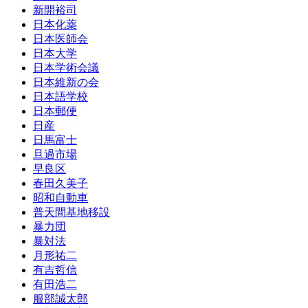
新開裕司
日本化薬
日本医師会
日本大学
日本学術会議
日本維新の会
日本語学校
日本郵便
日産
日馬富士
旦過市場
早良区
春田久美子
昭和自動車
普天間基地移設
暴力団
暴対法
月形祐二
有吉哲信
有田浩二
服部誠太郎