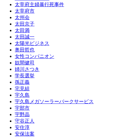
太宰府主婦暴行死事件
太宰府市
太州会
太田京子
太田満
太田誠一
太陽光ビジネス
奥田哲也
女性コンパニオン
奴間健司
姉川さつき
学長選挙
孫正義
宅見組
宇久島
宇久島メガソーラーパークサービス
宇部市
宇野晶
守谷正人
安住淳
安保法案