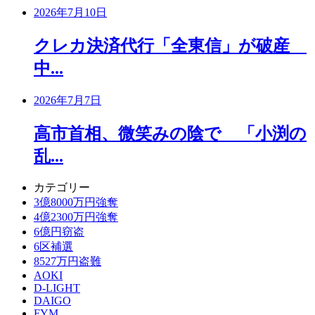
2026年7月10日
クレカ決済代行「全東信」が破産
中...
2026年7月7日
高市首相、微笑みの陰で 「小渕の
乱...
カテゴリー
3億8000万円強奪
4億2300万円強奪
6億円窃盗
6区補選
8527万円盗難
AOKI
D-LIGHT
DAIGO
FYM