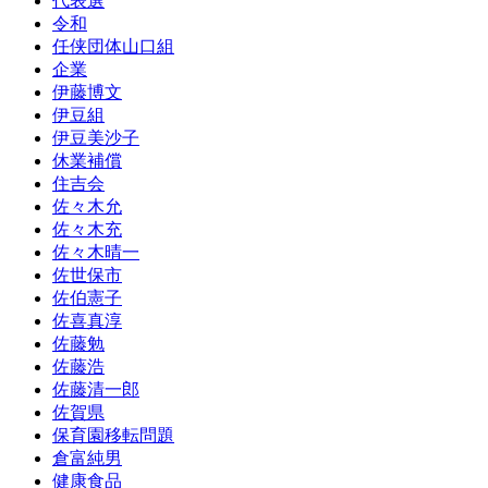
代表選
令和
任侠団体山口組
企業
伊藤博文
伊豆組
伊豆美沙子
休業補償
住吉会
佐々木允
佐々木充
佐々木晴一
佐世保市
佐伯憲子
佐喜真淳
佐藤勉
佐藤浩
佐藤清一郎
佐賀県
保育園移転問題
倉富純男
健康食品