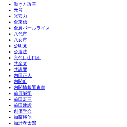
働き方改革
元号
光安力
全東信
全農パールライス
八代市
八女市
公明党
公選法
六代目山口組
共産党
共謀罪
内田正人
内閣府
内閣情報調査室
前原誠司
前田宏三
前田建設
創価学会
加藤勝信
加計孝太郎