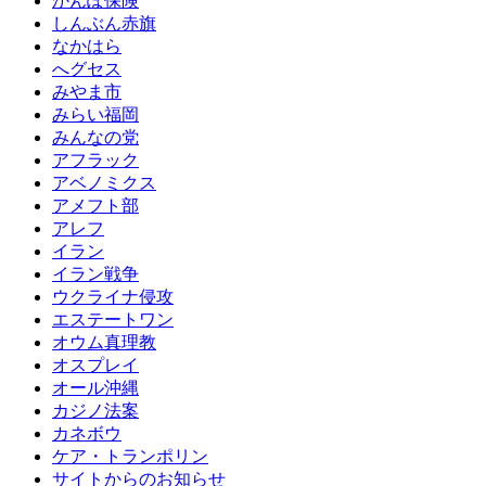
かんぽ保険
しんぶん赤旗
なかはら
へグセス
みやま市
みらい福岡
みんなの党
アフラック
アベノミクス
アメフト部
アレフ
イラン
イラン戦争
ウクライナ侵攻
エステートワン
オウム真理教
オスプレイ
オール沖縄
カジノ法案
カネボウ
ケア・トランポリン
サイトからのお知らせ