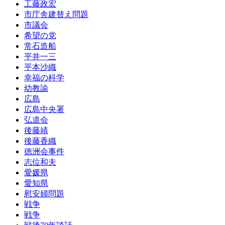
工藤政宏
市庁舎建替え問題
市議会
希望の党
常石造船
平井一三
平本沙織
幸福の科学
幼教諭
広島
広島中央署
弘道会
後藤靖
後藤香織
徳洲会事件
志位和夫
愛媛県
愛知県
慰安婦問題
戦争
戦争