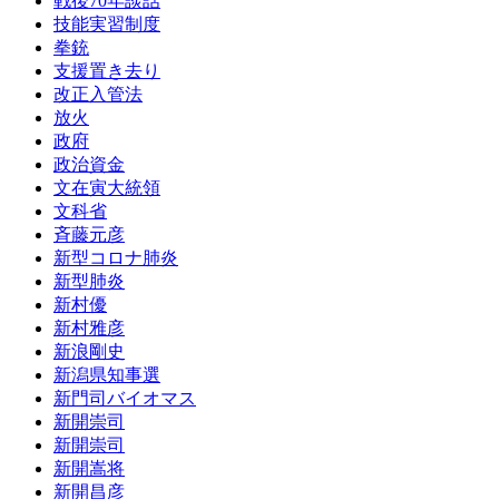
戦後70年談話
技能実習制度
拳銃
支援置き去り
改正入管法
放火
政府
政治資金
文在寅大統領
文科省
斉藤元彦
新型コロナ肺炎
新型肺炎
新村優
新村雅彦
新浪剛史
新潟県知事選
新門司バイオマス
新開崇司
新開崇司
新開嵩将
新開昌彦