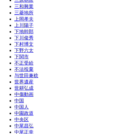
三原朝彦
三和興業
三菱地所
上岡孝夫
上川陽子
下地幹郎
下川俊秀
下村博文
下野六太
下関市
不正受給
不法投棄
与世田兼稔
世界遺産
世耕弘成
中傷動画
中国
中国人
中園政道
中央区
中尾昌弘
中尾正幸