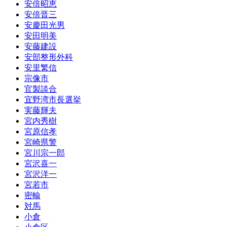
安倍昭恵
安倍晋三
安慶田光男
安田明美
安藤建設
安部整形外科
安里繁信
宗像市
官製談合
宜野湾市長選挙
実藤輝夫
宮内秀樹
宮原信孝
宮崎県警
宮川宗一郎
宮沢喜一
宮沢洋一
宮若市
密輸
対馬
小倉