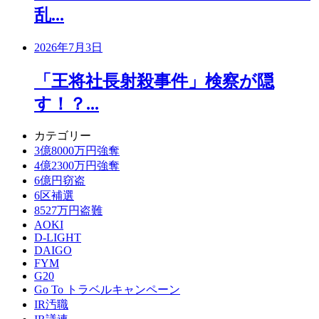
乱...
2026年7月3日
「王将社長射殺事件」検察が隠
す！？...
カテゴリー
3億8000万円強奪
4億2300万円強奪
6億円窃盗
6区補選
8527万円盗難
AOKI
D-LIGHT
DAIGO
FYM
G20
Go To トラベルキャンペーン
IR汚職