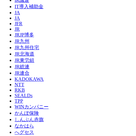
IR議連
IT導入補助金
JA
JA
JFR
JR
JRJP博多
JR九州
JR九州住宅
JR北海道
JR東労組
JR総連
JR連合
KADOKAWA
NTT
RKB
SEALDs
TPP
WINカンパニー
かんぽ保険
しんぶん赤旗
なかはら
へグセス