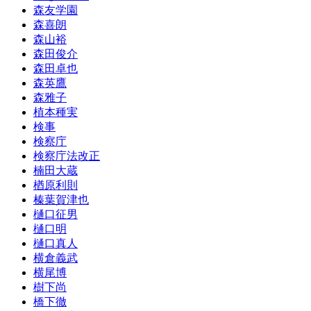
森友学園
森喜朗
森山裕
森田俊介
森田卓也
森英鷹
森雅子
植本種実
検事
検察庁
検察庁法改正
楠田大蔵
楢原利則
榛葉賀津也
樋口征男
樋口明
樋口真人
横倉義武
横尾博
樹下尚
橋下徹