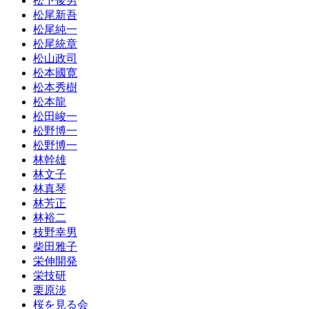
松下俊男
松尾新吾
松尾純一
松尾統章
松山政司
松本國寛
松本秀樹
松本龍
松田峻一
松野博一
松野博一
林幹雄
林文子
林真琴
林芳正
林裕二
枝野幸男
柴田雅子
栄伸開発
栄技研
栗原渉
桜を見る会