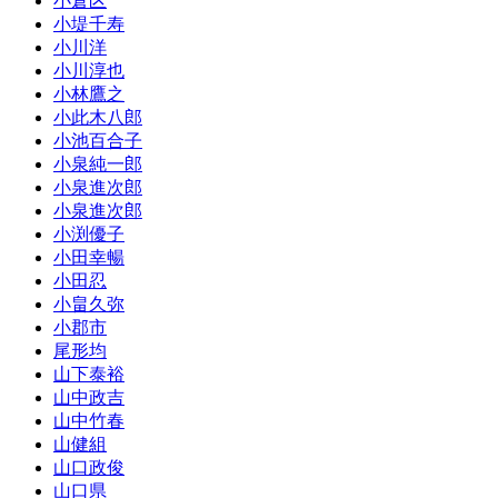
小倉区
小堤千寿
小川洋
小川淳也
小林鷹之
小此木八郎
小池百合子
小泉純一郎
小泉進次郎
小泉進次郎
小渕優子
小田幸暢
小田忍
小畠久弥
小郡市
尾形均
山下泰裕
山中政吉
山中竹春
山健組
山口政俊
山口県