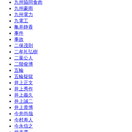
九州協同食肉
九州豪雨
九州電力
九電工
亀井静香
事件
事故
二保茂則
二牟礼弘樹
二葉公人
二階俊博
五輪
五輪疑獄
井上正文
井上秀作
井上義久
井上誠二
井上貴博
今井尚哉
今村寿人
今永信之