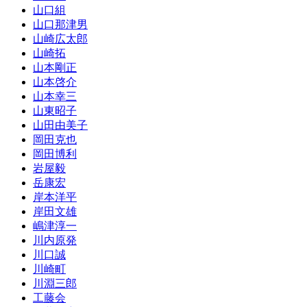
山口組
山口那津男
山崎広太郎
山崎拓
山本剛正
山本啓介
山本幸三
山東昭子
山田由美子
岡田克也
岡田博利
岩屋毅
岳康宏
岸本洋平
岸田文雄
嶋津淳一
川内原発
川口誠
川崎町
川淵三郎
工藤会