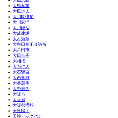
大島忠義
大島産業
大島道人
大川咲也加
大川宏洋
大川隆法
大成建設
大村秀章
大牟田商工会議所
大牟田市
大田京子
大相撲
大石仁人
大石賢吾
大西倉雄
大谷選手
大野敏久
大阪市
大阪府
大阪都構想
天皇陛下
天神ビッグバン