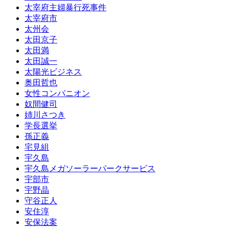
太宰府主婦暴行死事件
太宰府市
太州会
太田京子
太田満
太田誠一
太陽光ビジネス
奥田哲也
女性コンパニオン
奴間健司
姉川さつき
学長選挙
孫正義
宅見組
宇久島
宇久島メガソーラーパークサービス
宇部市
宇野晶
守谷正人
安住淳
安保法案