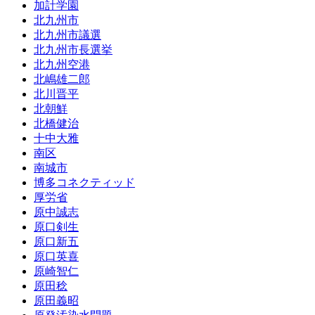
加計学園
北九州市
北九州市議選
北九州市長選挙
北九州空港
北嶋雄二郎
北川晋平
北朝鮮
北橋健治
十中大雅
南区
南城市
博多コネクティッド
厚労省
原中誠志
原口剣生
原口新五
原口英喜
原崎智仁
原田稔
原田義昭