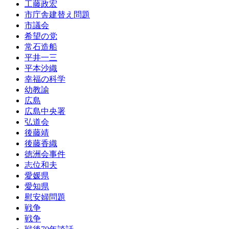
工藤政宏
市庁舎建替え問題
市議会
希望の党
常石造船
平井一三
平本沙織
幸福の科学
幼教諭
広島
広島中央署
弘道会
後藤靖
後藤香織
徳洲会事件
志位和夫
愛媛県
愛知県
慰安婦問題
戦争
戦争