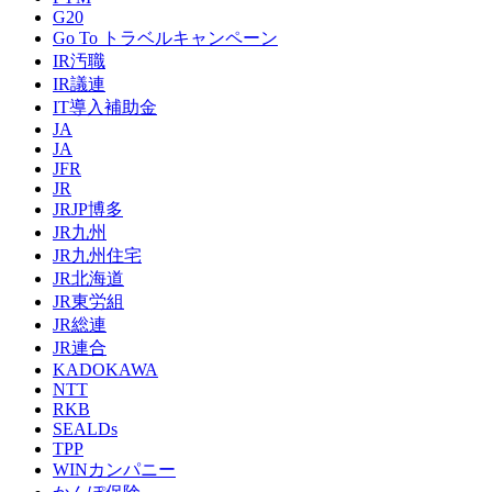
G20
Go To トラベルキャンペーン
IR汚職
IR議連
IT導入補助金
JA
JA
JFR
JR
JRJP博多
JR九州
JR九州住宅
JR北海道
JR東労組
JR総連
JR連合
KADOKAWA
NTT
RKB
SEALDs
TPP
WINカンパニー