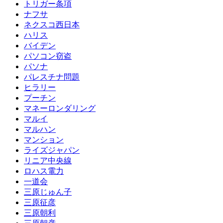
トリガー条項
ナフサ
ネクスコ西日本
ハリス
バイデン
パソコン窃盗
パソナ
パレスチナ問題
ヒラリー
プーチン
マネーロンダリング
マルイ
マルハン
マンション
ライズジャパン
リニア中央線
ロハス電力
一道会
三原じゅん子
三原征彦
三原朝利