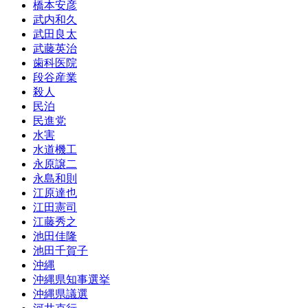
橋本安彦
武内和久
武田良太
武藤英治
歯科医院
段谷産業
殺人
民泊
民進党
水害
水道機工
永原譲二
永島和則
江原達也
江田憲司
江藤秀之
池田佳隆
池田千賀子
沖縄
沖縄県知事選挙
沖縄県議選