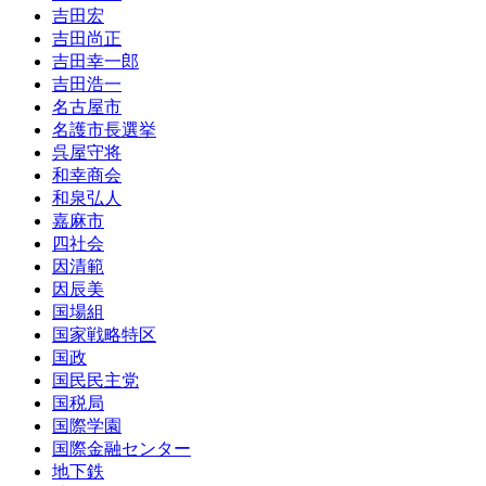
吉田宏
吉田尚正
吉田幸一郎
吉田浩一
名古屋市
名護市長選挙
呉屋守将
和幸商会
和泉弘人
嘉麻市
四社会
因清範
因辰美
国場組
国家戦略特区
国政
国民民主党
国税局
国際学園
国際金融センター
地下鉄