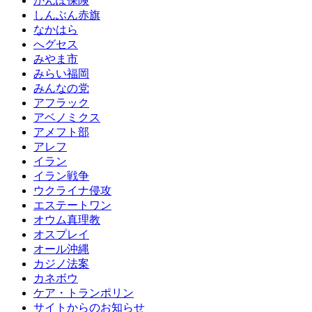
かんぽ保険
しんぶん赤旗
なかはら
へグセス
みやま市
みらい福岡
みんなの党
アフラック
アベノミクス
アメフト部
アレフ
イラン
イラン戦争
ウクライナ侵攻
エステートワン
オウム真理教
オスプレイ
オール沖縄
カジノ法案
カネボウ
ケア・トランポリン
サイトからのお知らせ