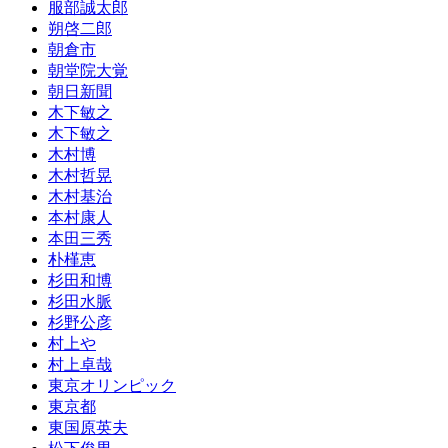
服部誠太郎
朔啓二郎
朝倉市
朝堂院大覚
朝日新聞
木下敏之
木下敏之
木村博
木村哲晃
木村基治
本村康人
本田三秀
朴槿恵
杉田和博
杉田水脈
杉野公彦
村上や
村上卓哉
東京オリンピック
東京都
東国原英夫