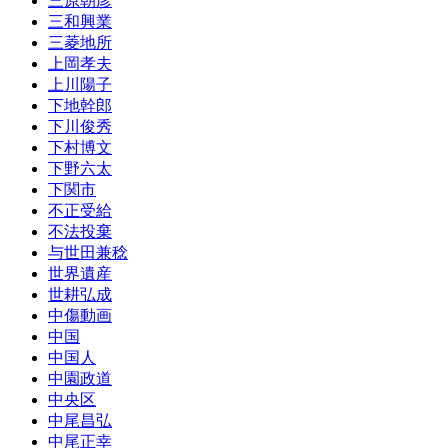
三原朝彦
三和興業
三菱地所
上岡孝夫
上川陽子
下地幹郎
下川俊秀
下村博文
下野六太
下関市
不正受給
不法投棄
与世田兼稔
世界遺産
世耕弘成
中傷動画
中国
中国人
中園政道
中央区
中尾昌弘
中尾正幸