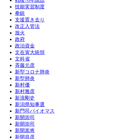
戦後70年談話
技能実習制度
拳銃
支援置き去り
改正入管法
放火
政府
政治資金
文在寅大統領
文科省
斉藤元彦
新型コロナ肺炎
新型肺炎
新村優
新村雅彦
新浪剛史
新潟県知事選
新門司バイオマス
新開崇司
新開崇司
新開嵩将
新開昌彦