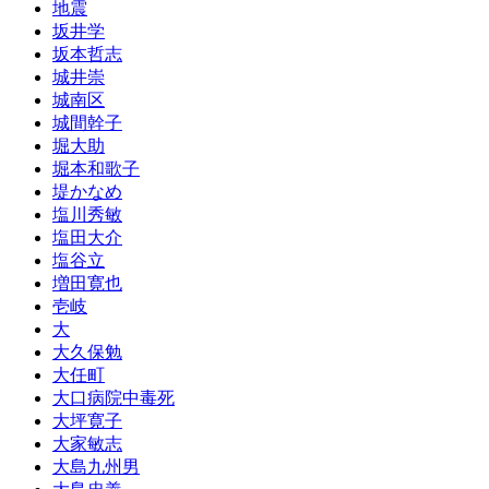
地震
坂井学
坂本哲志
城井崇
城南区
城間幹子
堀大助
堀本和歌子
堤かなめ
塩川秀敏
塩田大介
塩谷立
増田寛也
壱岐
大
大久保勉
大任町
大口病院中毒死
大坪寛子
大家敏志
大島九州男