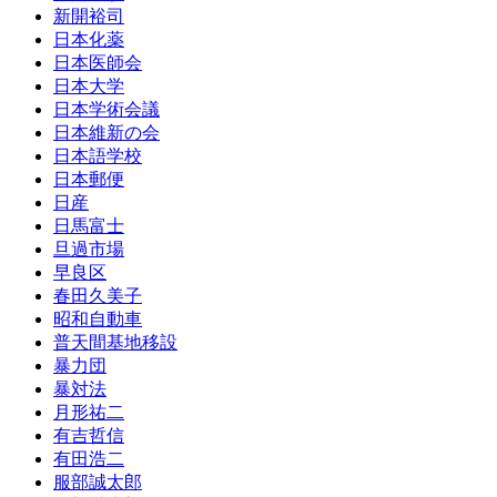
新開裕司
日本化薬
日本医師会
日本大学
日本学術会議
日本維新の会
日本語学校
日本郵便
日産
日馬富士
旦過市場
早良区
春田久美子
昭和自動車
普天間基地移設
暴力団
暴対法
月形祐二
有吉哲信
有田浩二
服部誠太郎