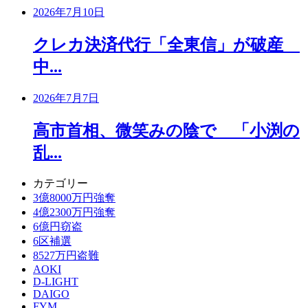
2026年7月10日
クレカ決済代行「全東信」が破産
中...
2026年7月7日
高市首相、微笑みの陰で 「小渕の
乱...
カテゴリー
3億8000万円強奪
4億2300万円強奪
6億円窃盗
6区補選
8527万円盗難
AOKI
D-LIGHT
DAIGO
FYM