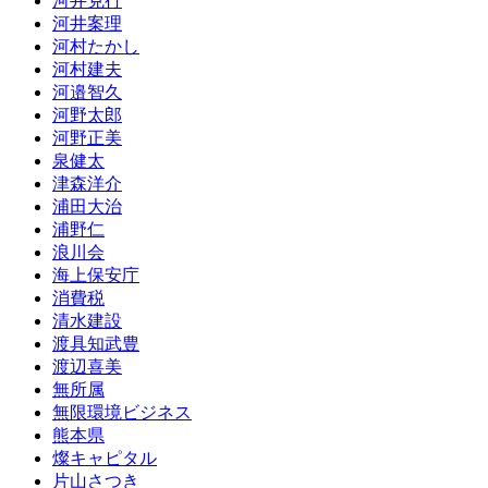
河井克行
河井案理
河村たかし
河村建夫
河邉智久
河野太郎
河野正美
泉健太
津森洋介
浦田大治
浦野仁
浪川会
海上保安庁
消費税
清水建設
渡具知武豊
渡辺喜美
無所属
無限環境ビジネス
熊本県
燦キャピタル
片山さつき