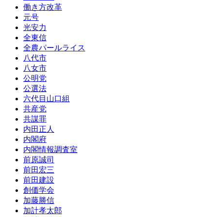
働き方改革
元号
光安力
全東信
全農パールライス
八代市
八女市
公明党
公選法
六代目山口組
共産党
共謀罪
内田正人
内閣府
内閣情報調査室
前原誠司
前田宏三
前田建設
創価学会
加藤勝信
加計孝太郎