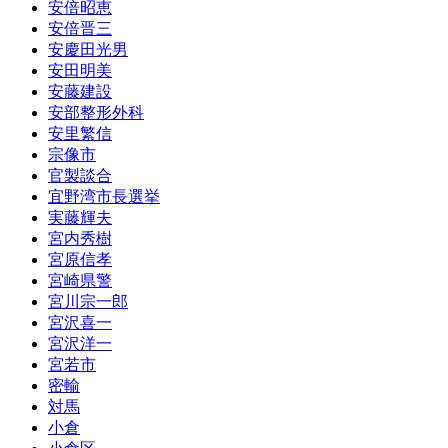
安倍昭恵
安倍晋三
安慶田光男
安田明美
安藤建設
安部整形外科
安里繁信
宗像市
官製談合
宜野湾市長選挙
実藤輝夫
宮内秀樹
宮原信孝
宮崎県警
宮川宗一郎
宮沢喜一
宮沢洋一
宮若市
密輸
対馬
小倉