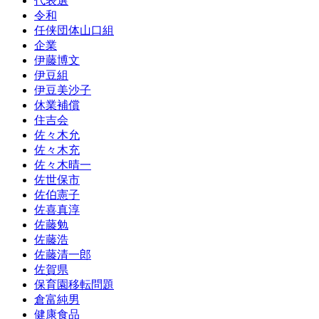
代表選
令和
任侠団体山口組
企業
伊藤博文
伊豆組
伊豆美沙子
休業補償
住吉会
佐々木允
佐々木充
佐々木晴一
佐世保市
佐伯憲子
佐喜真淳
佐藤勉
佐藤浩
佐藤清一郎
佐賀県
保育園移転問題
倉富純男
健康食品