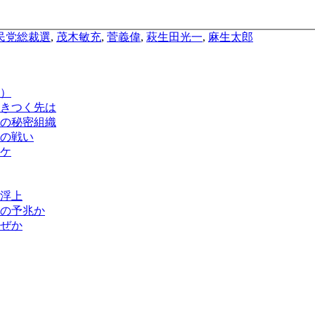
民党総裁選
,
茂木敏充
,
菅義偉
,
萩生田光一
,
麻生太郎
）
きつく先は
の秘密組織
の戦い
ケ
浮上
解の予兆か
ぜか