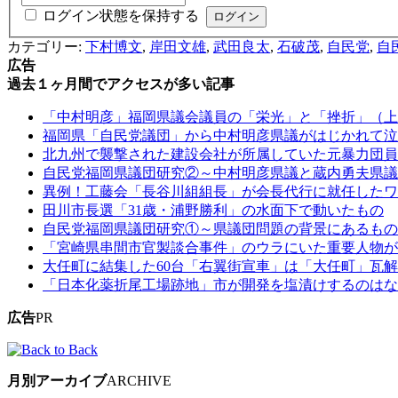
ログイン状態を保持する
カテゴリー:
下村博文
,
岸田文雄
,
武田良太
,
石破茂
,
自民党
,
自
広告
過去１ヶ月間でアクセスが多い記事
「中村明彦」福岡県議会議員の「栄光」と「挫折」（上
福岡県「自民党議団」から中村明彦県議がはじかれて泣
北九州で襲撃された建設会社が所属していた元暴力団員
自民党福岡県議団研究②～中村明彦県議と蔵内勇夫県議
異例！工藤会「長谷川組組長」が会長代行に就任したワ
田川市長選「31歳・浦野勝利」の水面下で動いたもの
自民党福岡県議団研究①～県議団問題の背景にあるもの
「宮崎県串間市官製談合事件」のウラにいた重要人物が
大任町に結集した60台「右翼街宣車」は「大任町」瓦
「日本化薬折尾工場跡地」市が開発を塩漬けするのはな
広告
PR
月別アーカイブ
ARCHIVE