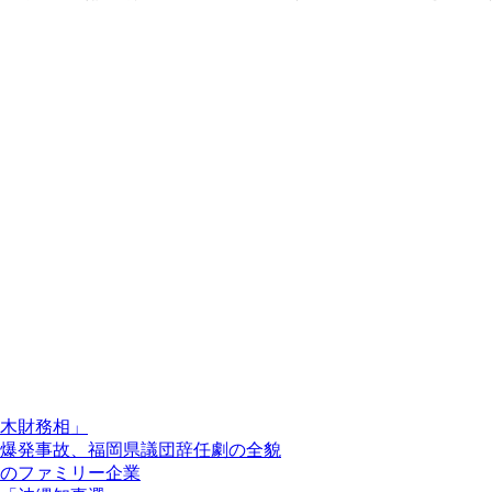
木財務相」
爆発事故、福岡県議団辞任劇の全貌
のファミリー企業