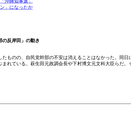
「沖縄知事選」
ン」になったか
部の反岸田」の動き
たものの、自民党幹部の不安は消えることはなかった。同日に
ぶまれている。萩生田元政調会長や下村博文元文科大臣らだ。