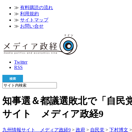
≫
有料購読の流れ
≫
利用規約
≫
サイトマップ
≫
お問い合せ
Twitter
RSS
知事選＆都議選敗北で「自民党
サイト メディア政経9
九州情報サイト メディア政経9
>
政府
>
自民党
>
下村博文