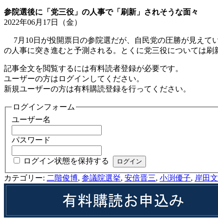
参院選後に「党三役」の人事で「刷新」されそうな面々
2022年06月17日（金）
7月10日が投開票日の参院選だが、自民党の圧勝が見えて
の人事に突き進むと予測される。とくに党三役については刷
記事全文を閲覧するには有料読者登録が必要です。
ユーザーの方はログインしてください。
新規ユーザーの方は有料購読登録を行ってください。
ログインフォーム
ユーザー名
パスワード
ログイン状態を保持する
カテゴリー:
二階俊博
,
参議院選挙
,
安倍晋三
,
小渕優子
,
岸田文