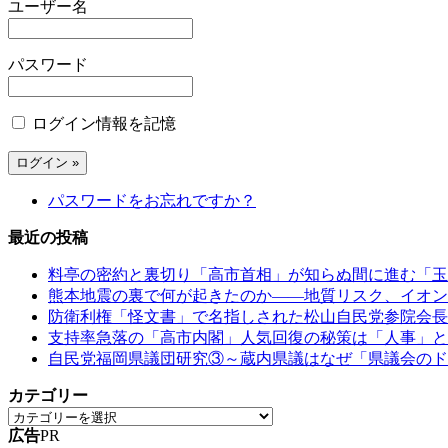
ユーザー名
パスワード
ログイン情報を記憶
パスワードをお忘れですか？
最近の投稿
料亭の密約と裏切り「高市首相」が知らぬ間に進む「玉
熊本地震の裏で何が起きたのか――地質リスク、イオン
防衛利権「怪文書」で名指しされた松山自民党参院会長
支持率急落の「高市内閣」人気回復の秘策は「人事」と
自民党福岡県議団研究③～蔵内県議はなぜ「県議会のド
カテゴリー
広告
PR