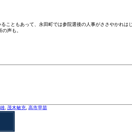
いることもあって、永田町では参院選後の人事がささやかれは
新の声も。
雄
,
茂木敏充
,
高市早苗