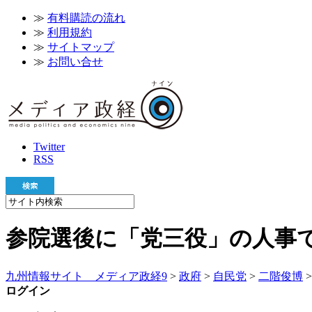
≫
有料購読の流れ
≫
利用規約
≫
サイトマップ
≫
お問い合せ
Twitter
RSS
参院選後に「党三役」の人事で
九州情報サイト メディア政経9
>
政府
>
自民党
>
二階俊博
ログイン