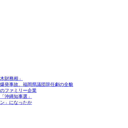
木財務相」
爆発事故、福岡県議団辞任劇の全貌
のファミリー企業
「沖縄知事選」
ン」になったか