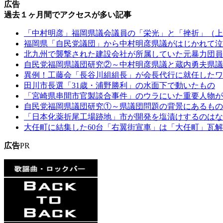
広告
過去１ヶ月間でアクセスが多い記事
「中村明彦」福岡県議会議員の「栄光」と「挫折」（上
福岡県「自民党議団」から中村明彦県議がはじかれて泣
北九州で襲撃された建設会社が所属していた元暴力団員
自民党福岡県議団研究②～中村明彦県議と蔵内勇夫県議
異例！工藤会「長谷川組組長」が会長代行に就任したワ
田川市長選「31歳・浦野勝利」の水面下で動いたもの
「宮崎県串間市官製談合事件」のウラにいた重要人物が
自民党福岡県議団研究①～県議団問題の背景にあるもの
「日本化薬折尾工場跡地」市が開発を塩漬けするのはな
大任町に結集した60台「右翼街宣車」は「大任町」瓦
広告
PR