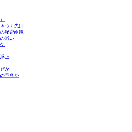
）
きつく先は
の秘密組織
の戦い
ケ
浮上
ぜか
解の予兆か