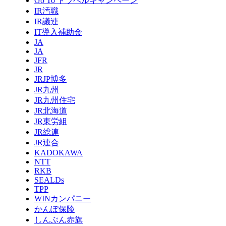
Go To トラベルキャンペーン
IR汚職
IR議連
IT導入補助金
JA
JA
JFR
JR
JRJP博多
JR九州
JR九州住宅
JR北海道
JR東労組
JR総連
JR連合
KADOKAWA
NTT
RKB
SEALDs
TPP
WINカンパニー
かんぽ保険
しんぶん赤旗