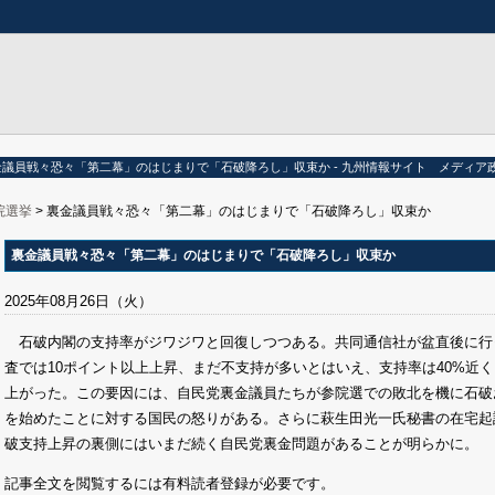
金議員戦々恐々「第二幕」のはじまりで「石破降ろし」収束か - 九州情報サイト メディア政
院選挙
> 裏金議員戦々恐々「第二幕」のはじまりで「石破降ろし」収束か
裏金議員戦々恐々「第二幕」のはじまりで「石破降ろし」収束か
2025年08月26日（火）
石破内閣の支持率がジワジワと回復しつつある。共同通信社が盆直後に行
査では10ポイント以上上昇、まだ不支持が多いとはいえ、支持率は40%近
上がった。この要因には、自民党裏金議員たちが参院選での敗北を機に石破
を始めたことに対する国民の怒りがある。さらに萩生田光一氏秘書の在宅起
破支持上昇の裏側にはいまだ続く自民党裏金問題があることが明らかに。
記事全文を閲覧するには有料読者登録が必要です。