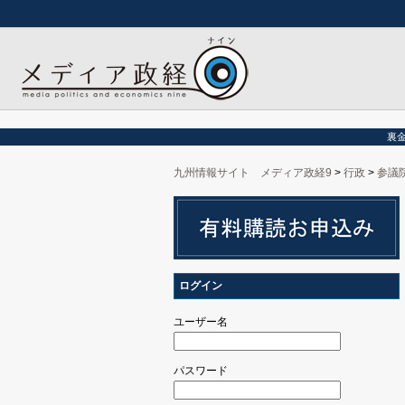
裏
九州情報サイト メディア政経9
>
行政
>
参議
ログイン
ユーザー名
パスワード