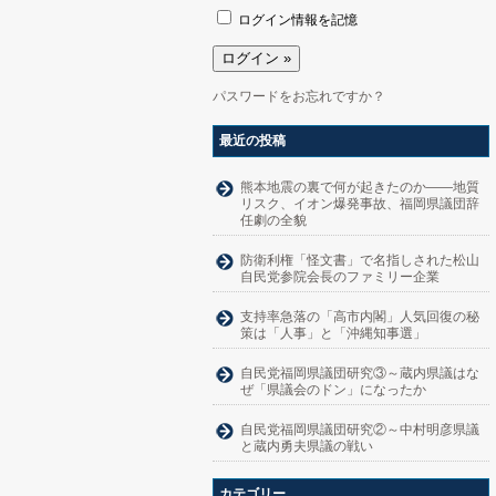
ログイン情報を記憶
パスワードをお忘れですか？
最近の投稿
熊本地震の裏で何が起きたのか――地質
リスク、イオン爆発事故、福岡県議団辞
任劇の全貌
防衛利権「怪文書」で名指しされた松山
自民党参院会長のファミリー企業
支持率急落の「高市内閣」人気回復の秘
策は「人事」と「沖縄知事選」
自民党福岡県議団研究③～蔵内県議はな
ぜ「県議会のドン」になったか
自民党福岡県議団研究②～中村明彦県議
と蔵内勇夫県議の戦い
カテゴリー