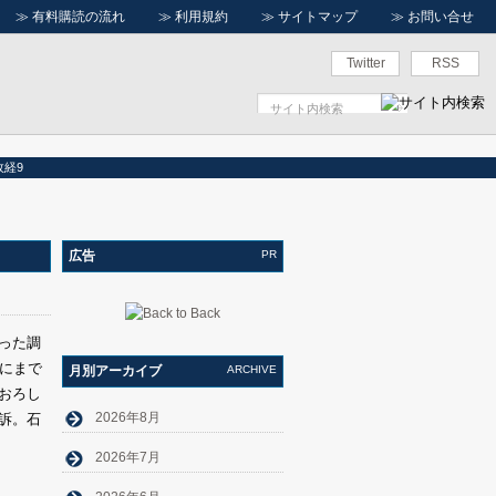
≫
有料購読の流れ
≫
利用規約
≫
サイトマップ
≫
お問い合せ
Twitter
RSS
経9
広告
PR
った調
くにまで
月別アーカイブ
ARCHIVE
おろし
2026年8月
訴。石
2026年7月