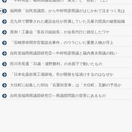
「中村明彦」福岡県議会議員の「栄光」と「挫折」（上）
福岡県「自民党議団」から中村明彦県議がはじかれて泣きつく先は
北九州で襲撃された建設会社が所属していた元暴力団員の秘密組織
異例！工藤会「長谷川組組長」が会長代行に就任したワケ
「宮崎県串間市官製談合事件」のウラにいた重要人物が浮上
自民党福岡県議団研究②～中村明彦県議と蔵内勇夫県議の戦い
田川市長選「31歳・浦野勝利」の水面下で動いたもの
「日本化薬折尾工場跡地」市が開発を塩漬けするのはなぜか
大任町に結集した60台「右翼街宣車」は「大任町」瓦解の予兆か
自民党福岡県議団研究①～県議団問題の背景にあるもの