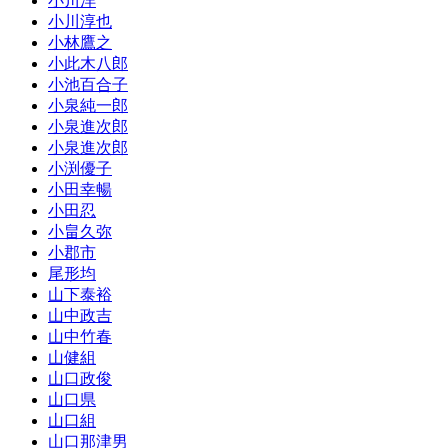
小川洋
小川淳也
小林鷹之
小此木八郎
小池百合子
小泉純一郎
小泉進次郎
小泉進次郎
小渕優子
小田幸暢
小田忍
小畠久弥
小郡市
尾形均
山下泰裕
山中政吉
山中竹春
山健組
山口政俊
山口県
山口組
山口那津男