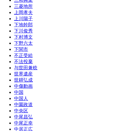
三和興業
三菱地所
上岡孝夫
上川陽子
下地幹郎
下川俊秀
下村博文
下野六太
下関市
不正受給
不法投棄
与世田兼稔
世界遺産
世耕弘成
中傷動画
中国
中国人
中園政道
中央区
中尾昌弘
中尾正幸
中居正広