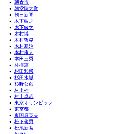
朝倉市
朝堂院大覚
朝日新聞
木下敏之
木下敏之
木村博
木村哲晃
木村基治
本村康人
本田三秀
朴槿恵
杉田和博
杉田水脈
杉野公彦
村上や
村上卓哉
東京オリンピック
東京都
東国原英夫
松下俊男
松尾新吾