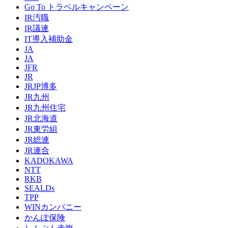
Go To トラベルキャンペーン
IR汚職
IR議連
IT導入補助金
JA
JA
JFR
JR
JRJP博多
JR九州
JR九州住宅
JR北海道
JR東労組
JR総連
JR連合
KADOKAWA
NTT
RKB
SEALDs
TPP
WINカンパニー
かんぽ保険