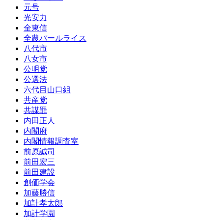
元号
光安力
全東信
全農パールライス
八代市
八女市
公明党
公選法
六代目山口組
共産党
共謀罪
内田正人
内閣府
内閣情報調査室
前原誠司
前田宏三
前田建設
創価学会
加藤勝信
加計孝太郎
加計学園