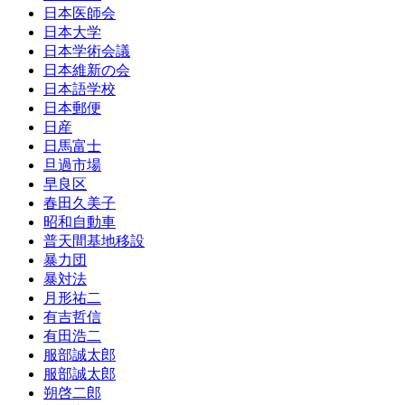
日本医師会
日本大学
日本学術会議
日本維新の会
日本語学校
日本郵便
日産
日馬富士
旦過市場
早良区
春田久美子
昭和自動車
普天間基地移設
暴力団
暴対法
月形祐二
有吉哲信
有田浩二
服部誠太郎
服部誠太郎
朔啓二郎