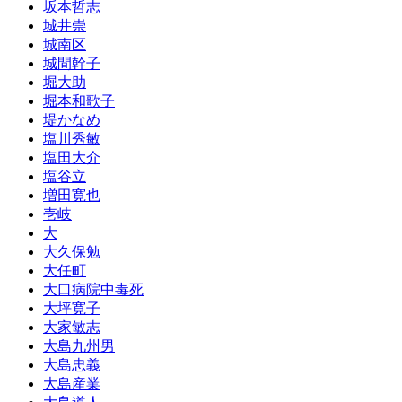
坂本哲志
城井崇
城南区
城間幹子
堀大助
堀本和歌子
堤かなめ
塩川秀敏
塩田大介
塩谷立
増田寛也
壱岐
大
大久保勉
大任町
大口病院中毒死
大坪寛子
大家敏志
大島九州男
大島忠義
大島産業