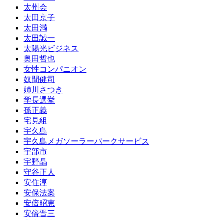
太州会
太田京子
太田満
太田誠一
太陽光ビジネス
奥田哲也
女性コンパニオン
奴間健司
姉川さつき
学長選挙
孫正義
宅見組
宇久島
宇久島メガソーラーパークサービス
宇部市
宇野晶
守谷正人
安住淳
安保法案
安倍昭恵
安倍晋三