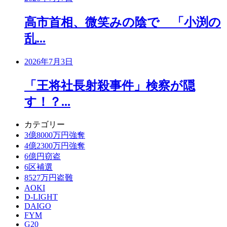
高市首相、微笑みの陰で 「小渕の
乱...
2026年7月3日
「王将社長射殺事件」検察が隠
す！？...
カテゴリー
3億8000万円強奪
4億2300万円強奪
6億円窃盗
6区補選
8527万円盗難
AOKI
D-LIGHT
DAIGO
FYM
G20