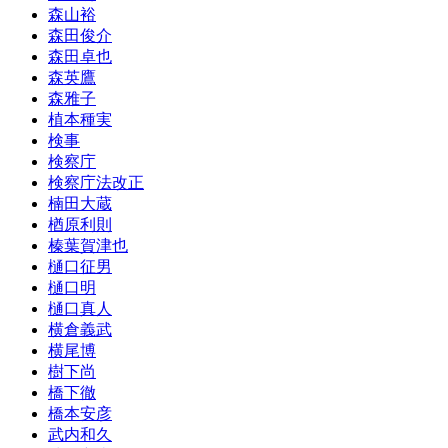
森山裕
森田俊介
森田卓也
森英鷹
森雅子
植本種実
検事
検察庁
検察庁法改正
楠田大蔵
楢原利則
榛葉賀津也
樋口征男
樋口明
樋口真人
横倉義武
横尾博
樹下尚
橋下徹
橋本安彦
武内和久