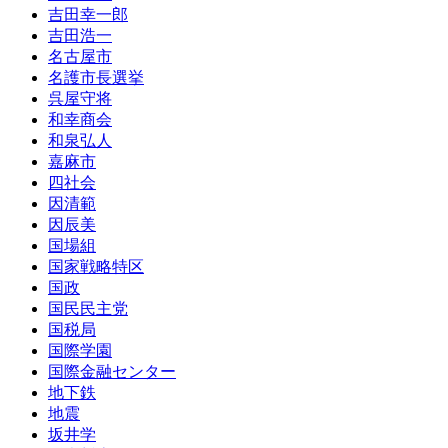
吉田幸一郎
吉田浩一
名古屋市
名護市長選挙
呉屋守将
和幸商会
和泉弘人
嘉麻市
四社会
因清範
因辰美
国場組
国家戦略特区
国政
国民民主党
国税局
国際学園
国際金融センター
地下鉄
地震
坂井学