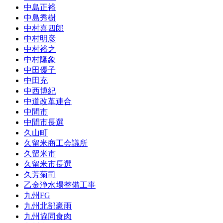
中島正裕
中島秀樹
中村喜四郎
中村明彦
中村裕之
中村隆象
中田優子
中田充
中西博紀
中道改革連合
中間市
中間市長選
久山町
久留米商工会議所
久留米市
久留米市長選
久芳菊司
乙金浄水場整備工事
九州FG
九州北部豪雨
九州協同食肉