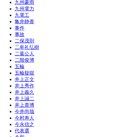
九州豪雨
九州電力
九電工
亀井静香
事件
事故
二保茂則
二牟礼弘樹
二葉公人
二階俊博
五輪
五輪疑獄
井上正文
井上秀作
井上義久
井上誠二
井上貴博
今井尚哉
今村寿人
今永信之
代表選