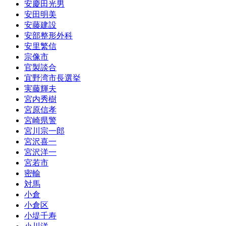
安慶田光男
安田明美
安藤建設
安部整形外科
安里繁信
宗像市
官製談合
宜野湾市長選挙
実藤輝夫
宮内秀樹
宮原信孝
宮崎県警
宮川宗一郎
宮沢喜一
宮沢洋一
宮若市
密輸
対馬
小倉
小倉区
小堤千寿