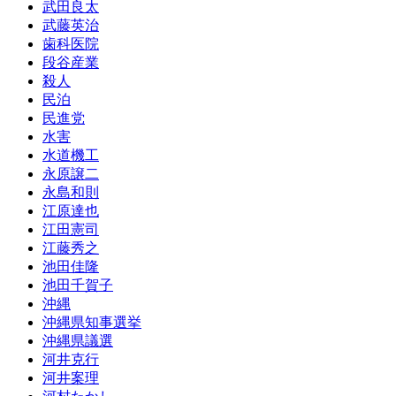
武田良太
武藤英治
歯科医院
段谷産業
殺人
民泊
民進党
水害
水道機工
永原譲二
永島和則
江原達也
江田憲司
江藤秀之
池田佳隆
池田千賀子
沖縄
沖縄県知事選挙
沖縄県議選
河井克行
河井案理