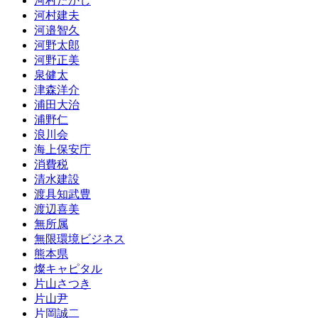
河村たかし
河村建夫
河邉智久
河野太郎
河野正美
泉健太
津森洋介
浦田大治
浦野仁
浪川会
海上保安庁
消費税
清水建設
渡具知武豊
渡辺喜美
無所属
無限環境ビジネス
熊本県
燦キャピタル
片山さつき
片山尹
片岡誠二