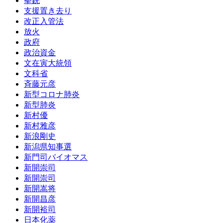
拳銃
支援置き去り
改正入管法
放火
政府
政治資金
文在寅大統領
文科省
斉藤元彦
新型コロナ肺炎
新型肺炎
新村優
新村雅彦
新浪剛史
新潟県知事選
新門司バイオマス
新開崇司
新開崇司
新開嵩将
新開昌彦
新開裕司
日本化薬