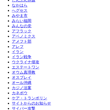
しんぶん赤旗
なかはら
へグセス
みやま市
みらい福岡
みんなの党
アフラック
アベノミクス
アメフト部
アレフ
イラン
イラン戦争
ウクライナ侵攻
エステートワン
オウム真理教
オスプレイ
オール沖縄
カジノ法案
カネボウ
ケア・トランポリン
サイトからのお知らせ
サイバー攻撃