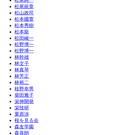
松尾純一
松尾統章
松山政司
松本國寛
松本秀樹
松本龍
松田峻一
松野博一
松野博一
林幹雄
林文子
林真琴
林芳正
林裕二
枝野幸男
柴田雅子
栄伸開発
栄技研
栗原渉
桜を見る会
森友学園
森喜朗