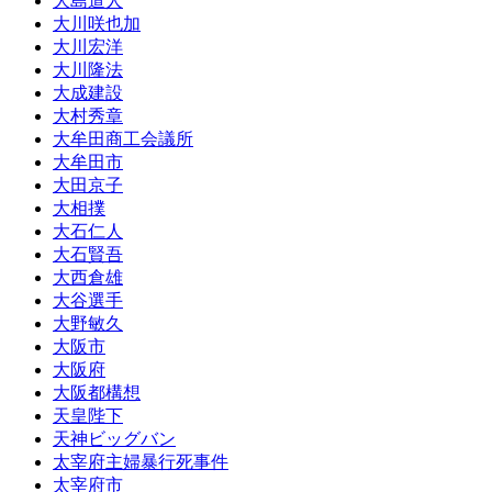
大島道人
大川咲也加
大川宏洋
大川隆法
大成建設
大村秀章
大牟田商工会議所
大牟田市
大田京子
大相撲
大石仁人
大石賢吾
大西倉雄
大谷選手
大野敏久
大阪市
大阪府
大阪都構想
天皇陛下
天神ビッグバン
太宰府主婦暴行死事件
太宰府市