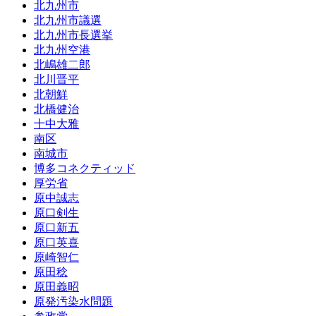
北九州市
北九州市議選
北九州市長選挙
北九州空港
北嶋雄二郎
北川晋平
北朝鮮
北橋健治
十中大雅
南区
南城市
博多コネクティッド
厚労省
原中誠志
原口剣生
原口新五
原口英喜
原崎智仁
原田稔
原田義昭
原発汚染水問題