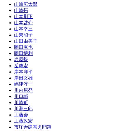
山崎広太郎
山崎拓
山本剛正
山本啓介
山本幸三
山東昭子
山田由美子
岡田克也
岡田博利
岩屋毅
岳康宏
岸本洋平
岸田文雄
嶋津淳一
川内原発
川口誠
川崎町
川淵三郎
工藤会
工藤政宏
市庁舎建替え問題