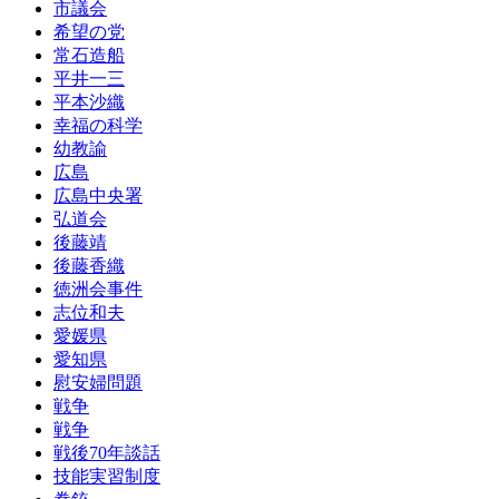
市議会
希望の党
常石造船
平井一三
平本沙織
幸福の科学
幼教諭
広島
広島中央署
弘道会
後藤靖
後藤香織
徳洲会事件
志位和夫
愛媛県
愛知県
慰安婦問題
戦争
戦争
戦後70年談話
技能実習制度