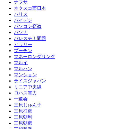
ナフサ
ネクスコ西日本
ハリス
バイデン
パソコン窃盗
パソナ
パレスチナ問題
ヒラリー
プーチン
マネーロンダリング
マルイ
マルハン
マンション
ライズジャパン
リニア中央線
ロハス電力
一道会
三原じゅん子
三原征彦
三原朝利
三原朝彦