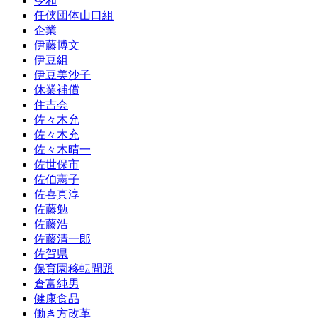
令和
任侠団体山口組
企業
伊藤博文
伊豆組
伊豆美沙子
休業補償
住吉会
佐々木允
佐々木充
佐々木晴一
佐世保市
佐伯憲子
佐喜真淳
佐藤勉
佐藤浩
佐藤清一郎
佐賀県
保育園移転問題
倉富純男
健康食品
働き方改革