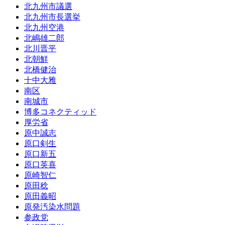
北九州市議選
北九州市長選挙
北九州空港
北嶋雄二郎
北川晋平
北朝鮮
北橋健治
十中大雅
南区
南城市
博多コネクティッド
厚労省
原中誠志
原口剣生
原口新五
原口英喜
原崎智仁
原田稔
原田義昭
原発汚染水問題
参政党