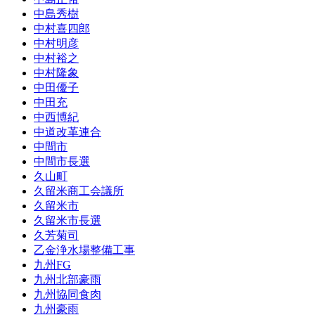
中島秀樹
中村喜四郎
中村明彦
中村裕之
中村隆象
中田優子
中田充
中西博紀
中道改革連合
中間市
中間市長選
久山町
久留米商工会議所
久留米市
久留米市長選
久芳菊司
乙金浄水場整備工事
九州FG
九州北部豪雨
九州協同食肉
九州豪雨