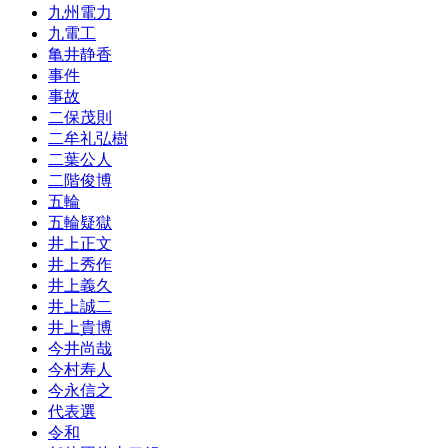
九州電力
九電工
亀井静香
事件
事故
二保茂則
二牟礼弘樹
二葉公人
二階俊博
五輪
五輪疑獄
井上正文
井上秀作
井上義久
井上誠二
井上貴博
今井尚哉
今村寿人
今永信之
代表選
令和