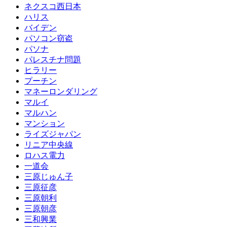
ネクスコ西日本
ハリス
バイデン
パソコン窃盗
パソナ
パレスチナ問題
ヒラリー
プーチン
マネーロンダリング
マルイ
マルハン
マンション
ライズジャパン
リニア中央線
ロハス電力
一道会
三原じゅん子
三原征彦
三原朝利
三原朝彦
三和興業