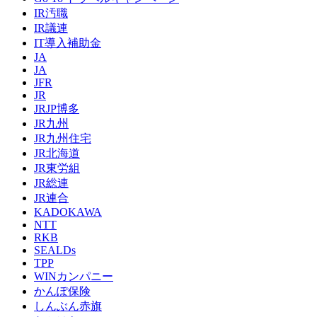
IR汚職
IR議連
IT導入補助金
JA
JA
JFR
JR
JRJP博多
JR九州
JR九州住宅
JR北海道
JR東労組
JR総連
JR連合
KADOKAWA
NTT
RKB
SEALDs
TPP
WINカンパニー
かんぽ保険
しんぶん赤旗