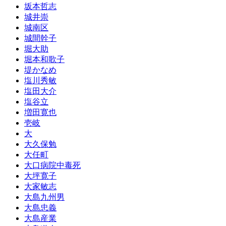
坂本哲志
城井崇
城南区
城間幹子
堀大助
堀本和歌子
堤かなめ
塩川秀敏
塩田大介
塩谷立
増田寛也
壱岐
大
大久保勉
大任町
大口病院中毒死
大坪寛子
大家敏志
大島九州男
大島忠義
大島産業