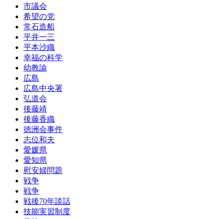
市議会
希望の党
常石造船
平井一三
平本沙織
幸福の科学
幼教諭
広島
広島中央署
弘道会
後藤靖
後藤香織
徳洲会事件
志位和夫
愛媛県
愛知県
慰安婦問題
戦争
戦争
戦後70年談話
技能実習制度