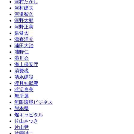
河村たかし
河村建夫
河邉智久
河野太郎
河野正美
泉健太
津森洋介
浦田大治
浦野仁
浪川会
海上保安庁
消費税
清水建設
渡具知武豊
渡辺喜美
無所属
無限環境ビジネス
熊本県
燦キャピタル
片山さつき
片山尹
片岡誠二