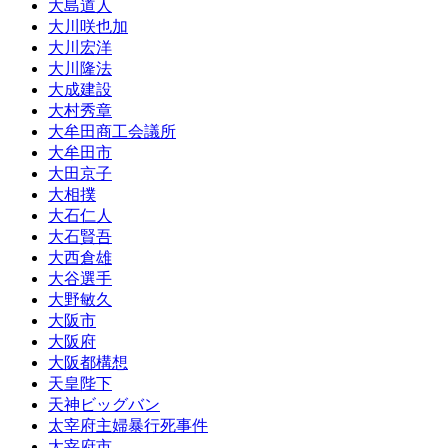
大島道人
大川咲也加
大川宏洋
大川隆法
大成建設
大村秀章
大牟田商工会議所
大牟田市
大田京子
大相撲
大石仁人
大石賢吾
大西倉雄
大谷選手
大野敏久
大阪市
大阪府
大阪都構想
天皇陛下
天神ビッグバン
太宰府主婦暴行死事件
太宰府市