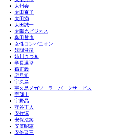
太州会
太田京子
太田満
太田誠一
太陽光ビジネス
奥田哲也
女性コンパニオン
奴間健司
姉川さつき
学長選挙
孫正義
宅見組
宇久島
宇久島メガソーラーパークサービス
宇部市
宇野晶
守谷正人
安住淳
安保法案
安倍昭恵
安倍晋三