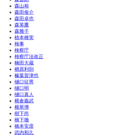
森山裕
森田俊介
森田卓也
森英鷹
森雅子
植本種実
検事
検察庁
検察庁法改正
楠田大蔵
楢原利則
榛葉賀津也
樋口征男
樋口明
樋口真人
横倉義武
横尾博
樹下尚
橋下徹
橋本安彦
武内和久