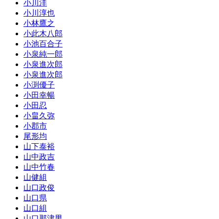
小川洋
小川淳也
小林鷹之
小此木八郎
小池百合子
小泉純一郎
小泉進次郎
小泉進次郎
小渕優子
小田幸暢
小田忍
小畠久弥
小郡市
尾形均
山下泰裕
山中政吉
山中竹春
山健組
山口政俊
山口県
山口組
山口那津男