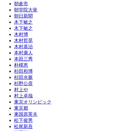
朝倉市
朝堂院大覚
朝日新聞
木下敏之
木下敏之
木村博
木村哲晃
木村基治
本村康人
本田三秀
朴槿恵
杉田和博
杉田水脈
杉野公彦
村上や
村上卓哉
東京オリンピック
東京都
東国原英夫
松下俊男
松尾新吾