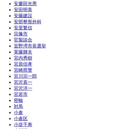
安慶田光男
安田明美
安藤建設
安部整形外科
安里繁信
宗像市
官製談合
宜野湾市長選挙
実藤輝夫
宮内秀樹
宮原信孝
宮崎県警
宮川宗一郎
宮沢喜一
宮沢洋一
宮若市
密輸
対馬
小倉
小倉区
小堤千寿