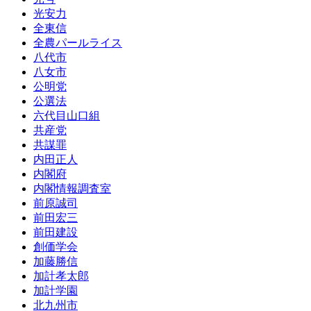
光安力
全東信
全農パールライス
八代市
八女市
公明党
公選法
六代目山口組
共産党
共謀罪
内田正人
内閣府
内閣情報調査室
前原誠司
前田宏三
前田建設
創価学会
加藤勝信
加計孝太郎
加計学園
北九州市