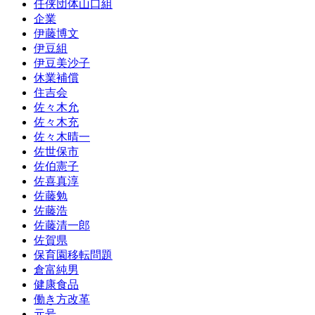
任侠団体山口組
企業
伊藤博文
伊豆組
伊豆美沙子
休業補償
住吉会
佐々木允
佐々木充
佐々木晴一
佐世保市
佐伯憲子
佐喜真淳
佐藤勉
佐藤浩
佐藤清一郎
佐賀県
保育園移転問題
倉富純男
健康食品
働き方改革
元号