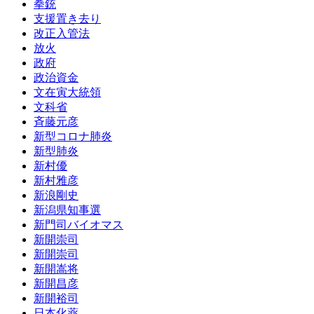
拳銃
支援置き去り
改正入管法
放火
政府
政治資金
文在寅大統領
文科省
斉藤元彦
新型コロナ肺炎
新型肺炎
新村優
新村雅彦
新浪剛史
新潟県知事選
新門司バイオマス
新開崇司
新開崇司
新開嵩将
新開昌彦
新開裕司
日本化薬