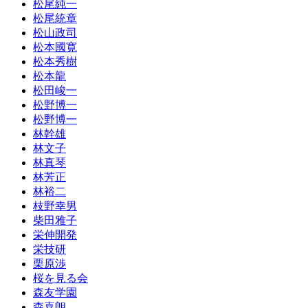
松尾純一
松尾統章
松山政司
松本國寛
松本秀樹
松本龍
松田峻一
松野博一
松野博一
林幹雄
林文子
林真琴
林芳正
林裕二
枝野幸男
柴田雅子
栄伸開発
栄技研
栗原渉
桜を見る会
森友学園
森喜朗