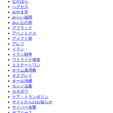
なかはら
へグセス
みやま市
みらい福岡
みんなの党
アフラック
アベノミクス
アメフト部
アレフ
イラン
イラン戦争
ウクライナ侵攻
エステートワン
オウム真理教
オスプレイ
オール沖縄
カジノ法案
カネボウ
ケア・トランポリン
サイトからのお知らせ
サイバー攻撃
サブリース