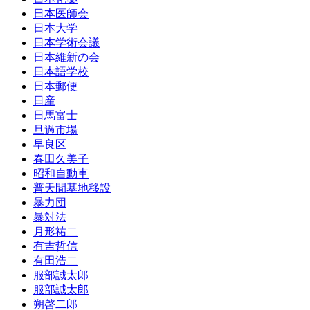
日本医師会
日本大学
日本学術会議
日本維新の会
日本語学校
日本郵便
日産
日馬富士
旦過市場
早良区
春田久美子
昭和自動車
普天間基地移設
暴力団
暴対法
月形祐二
有吉哲信
有田浩二
服部誠太郎
服部誠太郎
朔啓二郎