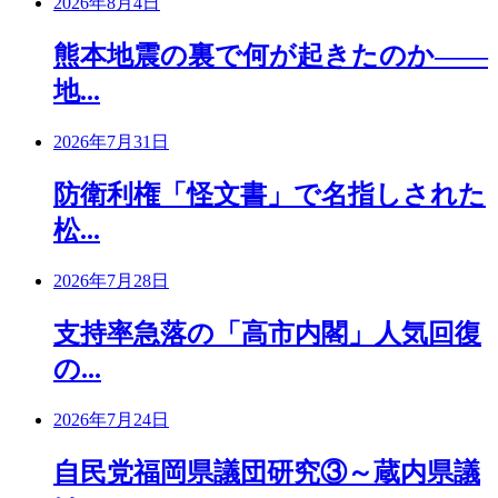
2026年8月4日
熊本地震の裏で何が起きたのか――
地...
2026年7月31日
防衛利権「怪文書」で名指しされた
松...
2026年7月28日
支持率急落の「高市内閣」人気回復
の...
2026年7月24日
自民党福岡県議団研究③～蔵内県議