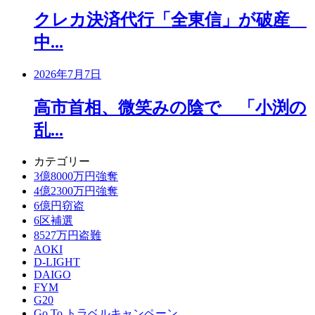
クレカ決済代行「全東信」が破産
中...
2026年7月7日
高市首相、微笑みの陰で 「小渕の
乱...
カテゴリー
3億8000万円強奪
4億2300万円強奪
6億円窃盗
6区補選
8527万円盗難
AOKI
D-LIGHT
DAIGO
FYM
G20
Go To トラベルキャンペーン