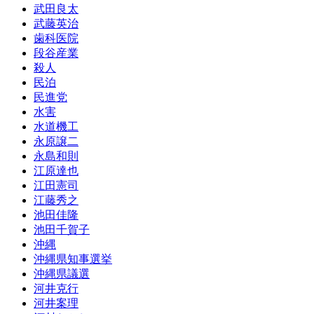
武田良太
武藤英治
歯科医院
段谷産業
殺人
民泊
民進党
水害
水道機工
永原譲二
永島和則
江原達也
江田憲司
江藤秀之
池田佳隆
池田千賀子
沖縄
沖縄県知事選挙
沖縄県議選
河井克行
河井案理