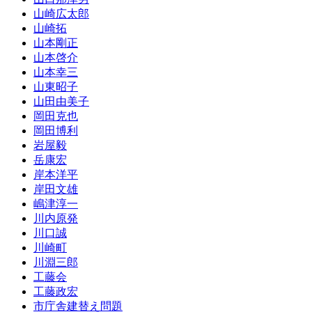
山崎広太郎
山崎拓
山本剛正
山本啓介
山本幸三
山東昭子
山田由美子
岡田克也
岡田博利
岩屋毅
岳康宏
岸本洋平
岸田文雄
嶋津淳一
川内原発
川口誠
川崎町
川淵三郎
工藤会
工藤政宏
市庁舎建替え問題