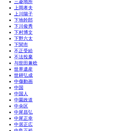
三菱地所
上岡孝夫
上川陽子
下地幹郎
下川俊秀
下村博文
下野六太
下関市
不正受給
不法投棄
与世田兼稔
世界遺産
世耕弘成
中傷動画
中国
中国人
中園政道
中央区
中尾昌弘
中尾正幸
中居正広
中島正裕