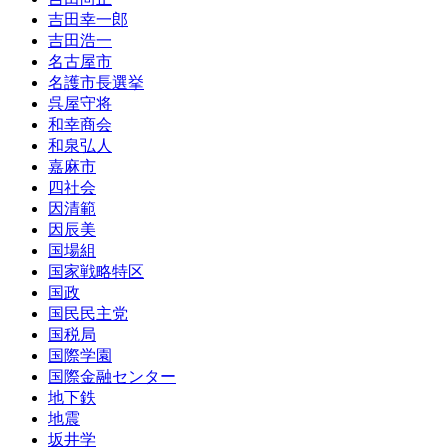
吉田幸一郎
吉田浩一
名古屋市
名護市長選挙
呉屋守将
和幸商会
和泉弘人
嘉麻市
四社会
因清範
因辰美
国場組
国家戦略特区
国政
国民民主党
国税局
国際学園
国際金融センター
地下鉄
地震
坂井学