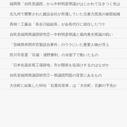
福岡県「自民党議団」から中村明彦県議がはじかれて泣きつく先は
北九州で襲撃された建設会社が所属していた元暴力団員の秘密組織
異例！工藤会「長谷川組組長」が会長代行に就任したワケ
自民党福岡県議団研究②～中村明彦県議と蔵内勇夫県議の戦い
「宮崎県串間市官製談合事件」のウラにいた重要人物が浮上
田川市長選「31歳・浦野勝利」の水面下で動いたもの
「日本化薬折尾工場跡地」市が開発を塩漬けするのはなぜか
自民党福岡県議団研究①～県議団問題の背景にあるもの
大任町に結集した60台「右翼街宣車」は「大任町」瓦解の予兆か