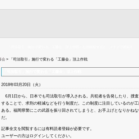
「司法取引」施行で変わる「工藤会」頂上作戦 - 九州情報サイト メディア政経9
藤会
> 「司法取引」施行で変わる「工藤会」頂上作戦
「司法取引」施行で変わる「工藤会」頂上作戦
2018年03月20日（火）
6月1日から、日本でも司法取引が導入される。共犯者を告発したり、捜査
することで、求刑の軽減などを行う制度だ。この制度に注目しているのが工
ある。福岡県警にこの武器を振り回されてしまうと、お手上げとなりかねな
だ。
記事全文を閲覧するには有料読者登録が必要です。
ユーザーの方はログインしてください。