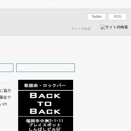
≫
有料購読の流れ
≫
利用規約
≫
サイトマップ
≫
お問い合せ
Twitter
RSS
広告
PR
に協力
藤会で
いの