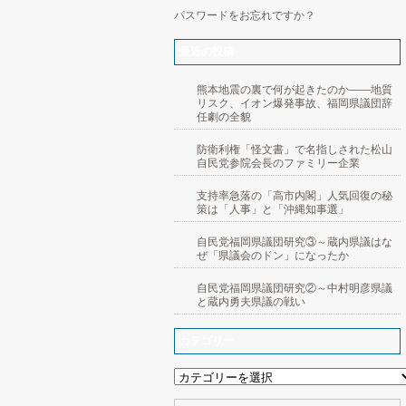
パスワードをお忘れですか？
最近の投稿
熊本地震の裏で何が起きたのか――地質
リスク、イオン爆発事故、福岡県議団辞
任劇の全貌
防衛利権「怪文書」で名指しされた松山
自民党参院会長のファミリー企業
支持率急落の「高市内閣」人気回復の秘
策は「人事」と「沖縄知事選」
自民党福岡県議団研究③～蔵内県議はな
ぜ「県議会のドン」になったか
自民党福岡県議団研究②～中村明彦県議
と蔵内勇夫県議の戦い
カテゴリー