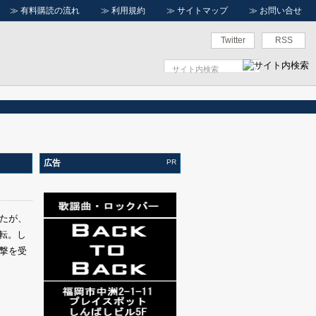
≫
有料購読の流れ
≫
利用規約
≫
サイトマップ
≫
お問い合せ
Twitter
RSS
広告
PR
たが、
転。し
撃を受