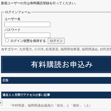
新規ユーザーの方は有料購読登録を行ってください。
ログインフォーム
ユーザー名
パスワード
ログイン状態を保持する
カテゴリー:
九州電力
,
小川洋
,
松尾新吾
,
福岡県知事選
,
福岡県議会
,
自民党
広告
過去１ヶ月間でアクセスが多い記事
「中村明彦」福岡県議会議員の「栄光」と「挫折」（上）