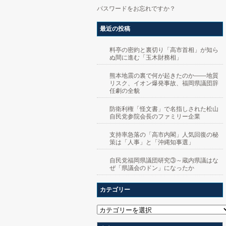
パスワードをお忘れですか？
最近の投稿
料亭の密約と裏切り「高市首相」が知ら
ぬ間に進む「玉木財務相」
熊本地震の裏で何が起きたのか――地質
リスク、イオン爆発事故、福岡県議団辞
任劇の全貌
防衛利権「怪文書」で名指しされた松山
自民党参院会長のファミリー企業
支持率急落の「高市内閣」人気回復の秘
策は「人事」と「沖縄知事選」
自民党福岡県議団研究③～蔵内県議はな
ぜ「県議会のドン」になったか
カテゴリー