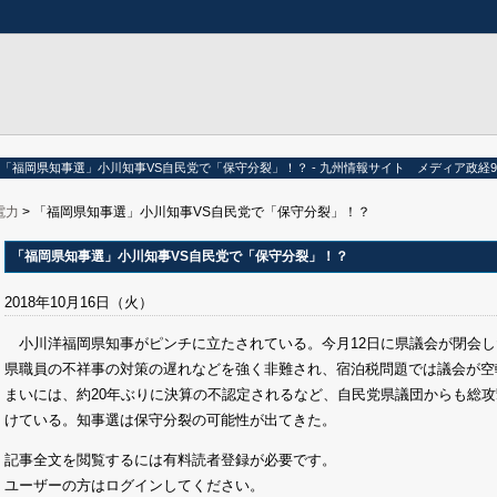
「福岡県知事選」小川知事VS自民党で「保守分裂」！？ - 九州情報サイト メディア政経9
電力
> 「福岡県知事選」小川知事VS自民党で「保守分裂」！？
「福岡県知事選」小川知事VS自民党で「保守分裂」！？
2018年10月16日（火）
小川洋福岡県知事がピンチに立たされている。今月12日に県議会が閉会し
県職員の不祥事の対策の遅れなどを強く非難され、宿泊税問題では議会が空
まいには、約20年ぶりに決算の不認定されるなど、自民党県議団からも総攻
けている。知事選は保守分裂の可能性が出てきた。
記事全文を閲覧するには有料読者登録が必要です。
ユーザーの方はログインしてください。