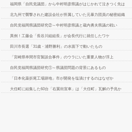
福岡県「自民党議団」から中村明彦県議がはじかれて泣きつく先は
北九州で襲撃された建設会社が所属していた元暴力団員の秘密組織
自民党福岡県議団研究②～中村明彦県議と蔵内勇夫県議の戦い
異例！工藤会「長谷川組組長」が会長代行に就任したワケ
田川市長選「31歳・浦野勝利」の水面下で動いたもの
「宮崎県串間市官製談合事件」のウラにいた重要人物が浮上
自民党福岡県議団研究①～県議団問題の背景にあるもの
「日本化薬折尾工場跡地」市が開発を塩漬けするのはなぜか
大任町に結集した60台「右翼街宣車」は「大任町」瓦解の予兆か