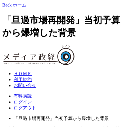
Back
ホーム
「旦過市場再開発」当初予算
から爆増した背景
ＨＯＭＥ
利用規約
お問い合せ
有料購読
ログイン
ログアウト
「旦過市場再開発」当初予算から爆増した背景