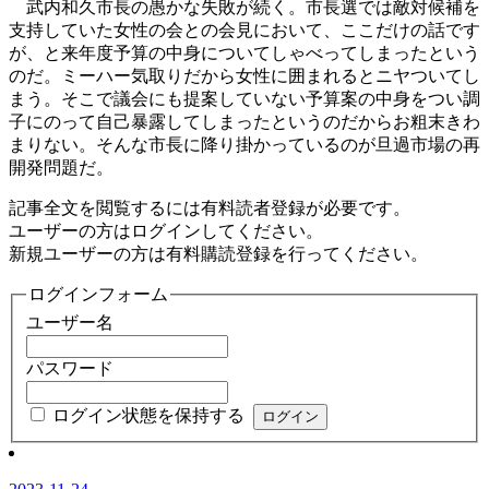
武内和久市長の愚かな失敗が続く。市長選では敵対候補を
支持していた女性の会との会見において、ここだけの話です
が、と来年度予算の中身についてしゃべってしまったという
のだ。ミーハー気取りだから女性に囲まれるとニヤついてし
まう。そこで議会にも提案していない予算案の中身をつい調
子にのって自己暴露してしまったというのだからお粗末きわ
まりない。そんな市長に降り掛かっているのが旦過市場の再
開発問題だ。
記事全文を閲覧するには有料読者登録が必要です。
ユーザーの方はログインしてください。
新規ユーザーの方は有料購読登録を行ってください。
ログインフォーム
ユーザー名
パスワード
ログイン状態を保持する