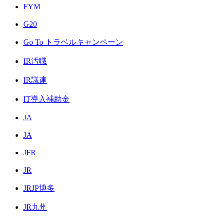
FYM
G20
Go To トラベルキャンペーン
IR汚職
IR議連
IT導入補助金
JA
JA
JFR
JR
JRJP博多
JR九州