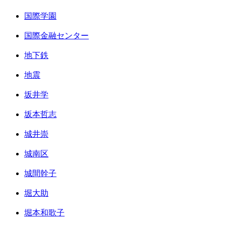
国際学園
国際金融センター
地下鉄
地震
坂井学
坂本哲志
城井崇
城南区
城間幹子
堀大助
堀本和歌子