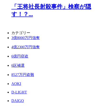
「王将社長射殺事件」検察が隠
す！？...
カテゴリー
3億8000万円強奪
4億2300万円強奪
6億円窃盗
6区補選
8527万円盗難
AOKI
D-LIGHT
DAIGO