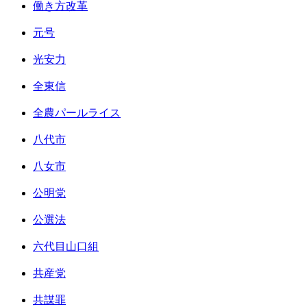
働き方改革
元号
光安力
全東信
全農パールライス
八代市
八女市
公明党
公選法
六代目山口組
共産党
共謀罪