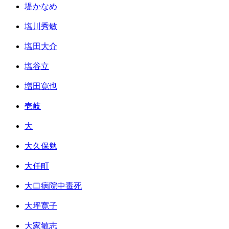
堤かなめ
塩川秀敏
塩田大介
塩谷立
増田寛也
壱岐
大
大久保勉
大任町
大口病院中毒死
大坪寛子
大家敏志