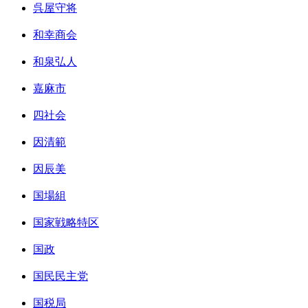
呉屋守将
和幸商会
和泉弘人
嘉麻市
四社会
因清範
因辰美
国場組
国家戦略特区
国政
国民民主党
国税局