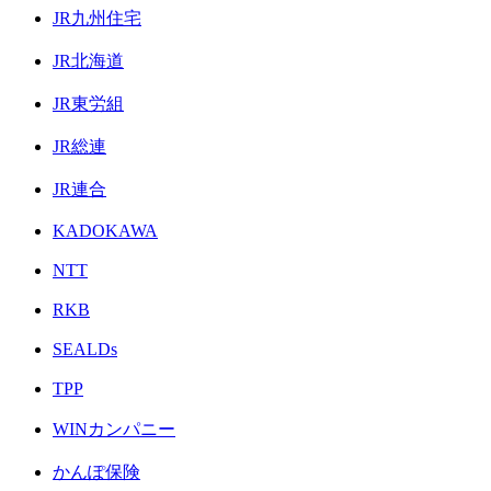
JR九州住宅
JR北海道
JR東労組
JR総連
JR連合
KADOKAWA
NTT
RKB
SEALDs
TPP
WINカンパニー
かんぽ保険