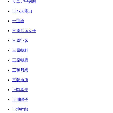
リニア中央線
ロハス電力
一道会
三原じゅん子
三原征彦
三原朝利
三原朝彦
三和興業
三菱地所
上岡孝夫
上川陽子
下地幹郎