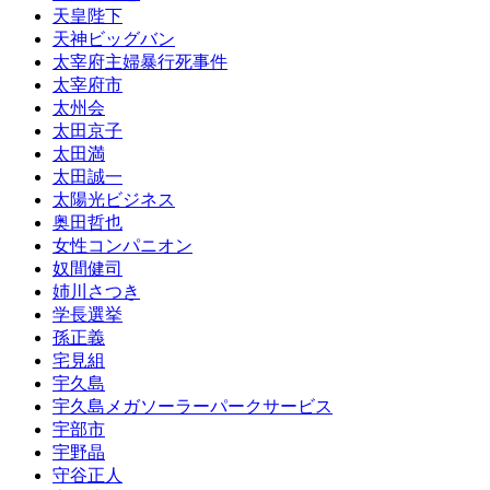
天皇陛下
天神ビッグバン
太宰府主婦暴行死事件
太宰府市
太州会
太田京子
太田満
太田誠一
太陽光ビジネス
奥田哲也
女性コンパニオン
奴間健司
姉川さつき
学長選挙
孫正義
宅見組
宇久島
宇久島メガソーラーパークサービス
宇部市
宇野晶
守谷正人