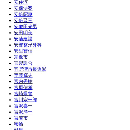
安住淳
安保法案
安倍昭恵
安倍晋三
安慶田光男
安田明美
安藤建設
安部整形外科
安里繁信
宗像市
官製談合
宜野湾市長選挙
実藤輝夫
宮内秀樹
宮原信孝
宮崎県警
宮川宗一郎
宮沢喜一
宮沢洋一
宮若市
密輸