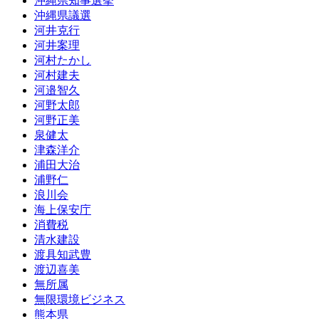
沖縄県知事選挙
沖縄県議選
河井克行
河井案理
河村たかし
河村建夫
河邉智久
河野太郎
河野正美
泉健太
津森洋介
浦田大治
浦野仁
浪川会
海上保安庁
消費税
清水建設
渡具知武豊
渡辺喜美
無所属
無限環境ビジネス
熊本県