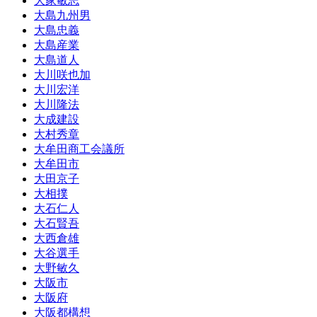
大家敏志
大島九州男
大島忠義
大島産業
大島道人
大川咲也加
大川宏洋
大川隆法
大成建設
大村秀章
大牟田商工会議所
大牟田市
大田京子
大相撲
大石仁人
大石賢吾
大西倉雄
大谷選手
大野敏久
大阪市
大阪府
大阪都構想