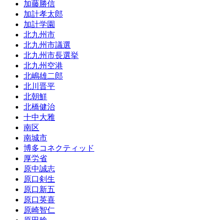
加藤勝信
加計孝太郎
加計学園
北九州市
北九州市議選
北九州市長選挙
北九州空港
北嶋雄二郎
北川晋平
北朝鮮
北橋健治
十中大雅
南区
南城市
博多コネクティッド
厚労省
原中誠志
原口剣生
原口新五
原口英喜
原崎智仁