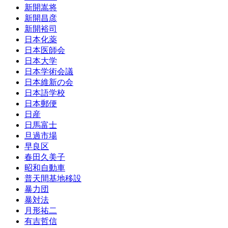
新開嵩将
新開昌彦
新開裕司
日本化薬
日本医師会
日本大学
日本学術会議
日本維新の会
日本語学校
日本郵便
日産
日馬富士
旦過市場
早良区
春田久美子
昭和自動車
普天間基地移設
暴力団
暴対法
月形祐二
有吉哲信