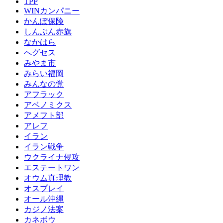
TPP
WINカンパニー
かんぽ保険
しんぶん赤旗
なかはら
へグセス
みやま市
みらい福岡
みんなの党
アフラック
アベノミクス
アメフト部
アレフ
イラン
イラン戦争
ウクライナ侵攻
エステートワン
オウム真理教
オスプレイ
オール沖縄
カジノ法案
カネボウ