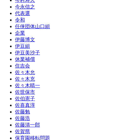
今村寿人
今永信之
代表選
令和
任侠団体山口組
企業
伊藤博文
伊豆組
伊豆美沙子
休業補償
住吉会
佐々木允
佐々木充
佐々木晴一
佐世保市
佐伯憲子
佐喜真淳
佐藤勉
佐藤浩
佐藤清一郎
佐賀県
保育園移転問題