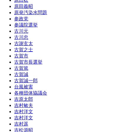
原田稔
原田義昭
原発汚染水問題
参政党
参議院選挙
古川元
古川忠
古謝玄太
古賀之士
古賀市
古賀市長選挙
古賀篤
古賀誠
古賀誠一郎
台風被害
各種団体協議会
吉原太郎
吉村敏夫
吉村洋文
吉村洋文
吉村遥
吉松源昭