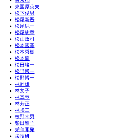
東京都
東国原英夫
松下俊男
松尾新吾
松尾純一
松尾統章
松山政司
松本國寛
松本秀樹
松本龍
松田峻一
松野博一
松野博一
林幹雄
林文子
林真琴
林芳正
林裕二
枝野幸男
柴田雅子
栄伸開発
栄技研