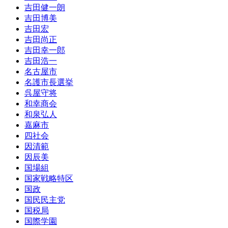
吉田健一朗
吉田博美
吉田宏
吉田尚正
吉田幸一郎
吉田浩一
名古屋市
名護市長選挙
呉屋守将
和幸商会
和泉弘人
嘉麻市
四社会
因清範
因辰美
国場組
国家戦略特区
国政
国民民主党
国税局
国際学園