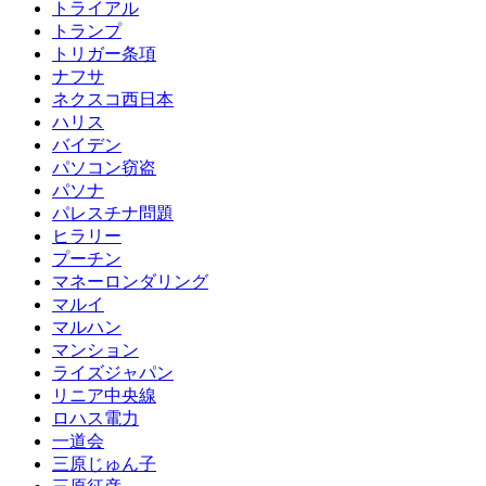
トライアル
トランプ
トリガー条項
ナフサ
ネクスコ西日本
ハリス
バイデン
パソコン窃盗
パソナ
パレスチナ問題
ヒラリー
プーチン
マネーロンダリング
マルイ
マルハン
マンション
ライズジャパン
リニア中央線
ロハス電力
一道会
三原じゅん子