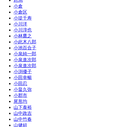
対馬
小倉
小倉区
小堤千寿
小川洋
小川淳也
小林鷹之
小此木八郎
小池百合子
小泉純一郎
小泉進次郎
小泉進次郎
小渕優子
小田幸暢
小田忍
小畠久弥
小郡市
尾形均
山下泰裕
山中政吉
山中竹春
山健組