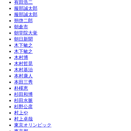
有田浩二
服部誠太郎
服部誠太郎
朔啓二郎
朝倉市
朝堂院大覚
朝日新聞
木下敏之
木下敏之
木村博
木村哲晃
木村基治
本村康人
本田三秀
朴槿恵
杉田和博
杉田水脈
杉野公彦
村上や
村上卓哉
東京オリンピック