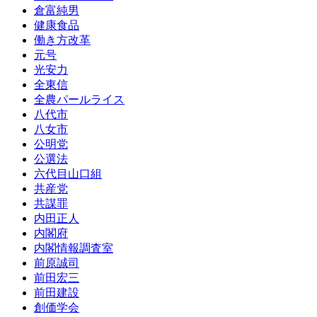
倉富純男
健康食品
働き方改革
元号
光安力
全東信
全農パールライス
八代市
八女市
公明党
公選法
六代目山口組
共産党
共謀罪
内田正人
内閣府
内閣情報調査室
前原誠司
前田宏三
前田建設
創価学会