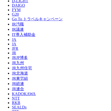
D-LIGHT
DAIGO
FYM
G20
Go To トラベルキャンペーン
IR汚職
IR議連
IT導入補助金
JA
JA
JFR
JR
JRJP博多
JR九州
JR九州住宅
JR北海道
JR東労組
JR総連
JR連合
KADOKAWA
NTT
RKB
SEALDs