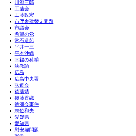
川淵三郎
工藤会
工藤政宏
市庁舎建替え問題
市議会
希望の党
常石造船
平井一三
平本沙織
幸福の科学
幼教諭
広島
広島中央署
弘道会
後藤靖
後藤香織
徳洲会事件
志位和夫
愛媛県
愛知県
慰安婦問題