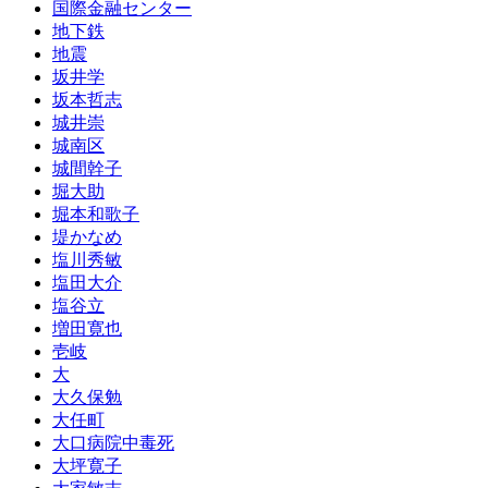
国際金融センター
地下鉄
地震
坂井学
坂本哲志
城井崇
城南区
城間幹子
堀大助
堀本和歌子
堤かなめ
塩川秀敏
塩田大介
塩谷立
増田寛也
壱岐
大
大久保勉
大任町
大口病院中毒死
大坪寛子