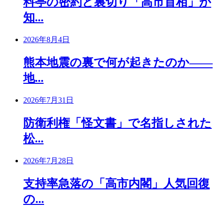
料亭の密約と裏切り「高市首相」が
知...
2026年8月4日
熊本地震の裏で何が起きたのか――
地...
2026年7月31日
防衛利権「怪文書」で名指しされた
松...
2026年7月28日
支持率急落の「高市内閣」人気回復
の...