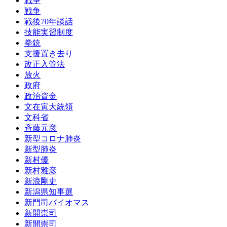
戦争
戦争
戦後70年談話
技能実習制度
拳銃
支援置き去り
改正入管法
放火
政府
政治資金
文在寅大統領
文科省
斉藤元彦
新型コロナ肺炎
新型肺炎
新村優
新村雅彦
新浪剛史
新潟県知事選
新門司バイオマス
新開崇司
新開崇司