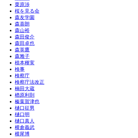
栗原渉
桜を見る会
森友学園
森喜朗
森山裕
森田俊介
森田卓也
森英鷹
森雅子
植本種実
検事
検察庁
検察庁法改正
楠田大蔵
楢原利則
榛葉賀津也
樋口征男
樋口明
樋口真人
横倉義武
横尾博