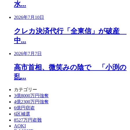
水...
2026年7月10日
クレカ決済代行「全東信」が破産
中...
2026年7月7日
高市首相、微笑みの陰で 「小渕の
乱...
カテゴリー
3億8000万円強奪
4億2300万円強奪
6億円窃盗
6区補選
8527万円盗難
AOKI