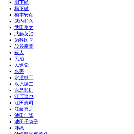
樹下尚
橋下徹
橋本安彦
武内和久
武田良太
武藤英治
歯科医院
段谷産業
殺人
民泊
民進党
水害
水道機工
永原譲二
永島和則
江原達也
江田憲司
江藤秀之
池田佳隆
池田千賀子
沖縄