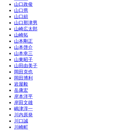
山口政俊
山口県
山口組
山口那津男
山崎広太郎
山崎拓
山本剛正
山本啓介
山本幸三
山東昭子
山田由美子
岡田克也
岡田博利
岩屋毅
岳康宏
岸本洋平
岸田文雄
嶋津淳一
川内原発
川口誠
川崎町