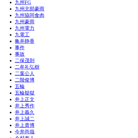
九州FG
九州北部豪雨
九州協同食肉
九州豪雨
九州電力
九電工
亀井静香
事件
事故
二保茂則
二牟礼弘樹
二葉公人
二階俊博
五輪
五輪疑獄
井上正文
井上秀作
井上義久
井上誠二
井上貴博
今井尚哉