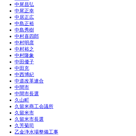
中尾昌弘
中尾正幸
中居正広
中島正裕
中島秀樹
中村喜四郎
中村明彦
中村裕之
中村隆象
中田優子
中田充
中西博紀
中道改革連合
中間市
中間市長選
久山町
久留米商工会議所
久留米市
久留米市長選
久芳菊司
乙金浄水場整備工事