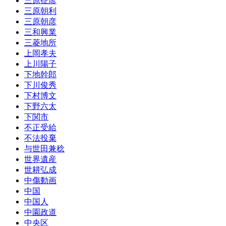
三原征彦
三原朝利
三原朝彦
三和興業
三菱地所
上岡孝夫
上川陽子
下地幹郎
下川俊秀
下村博文
下野六太
下関市
不正受給
不法投棄
与世田兼稔
世界遺産
世耕弘成
中傷動画
中国
中国人
中園政道
中央区