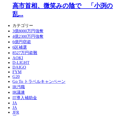
高市首相、微笑みの陰で 「小渕の
乱...
カテゴリー
3億8000万円強奪
4億2300万円強奪
6億円窃盗
6区補選
8527万円盗難
AOKI
D-LIGHT
DAIGO
FYM
G20
Go To トラベルキャンペーン
IR汚職
IR議連
IT導入補助金
JA
JA
JFR