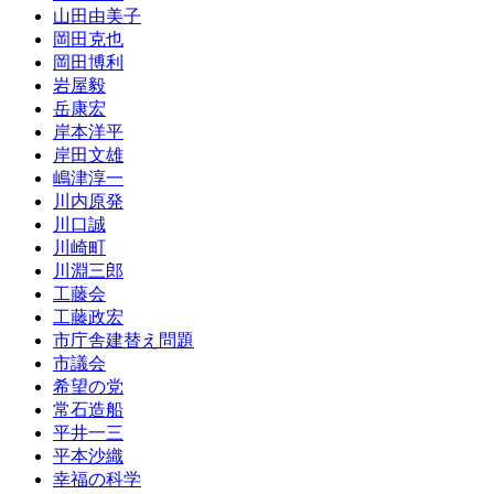
山田由美子
岡田克也
岡田博利
岩屋毅
岳康宏
岸本洋平
岸田文雄
嶋津淳一
川内原発
川口誠
川崎町
川淵三郎
工藤会
工藤政宏
市庁舎建替え問題
市議会
希望の党
常石造船
平井一三
平本沙織
幸福の科学