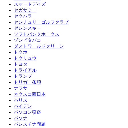
スマートデイズ
セガサミー
セクハラ
センチュリーゴルフクラブ
ゼレンスキー
ソフトバンクホークス
ゾンビタバコ
ダストワールドクリーン
トクホ
トクリュウ
トヨタ
トライアル
トランプ
トリガー条項
ナフサ
ネクスコ西日本
ハリス
バイデン
パソコン窃盗
パソナ
パレスチナ問題