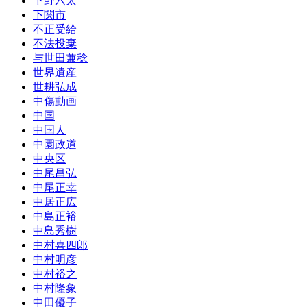
下野六太
下関市
不正受給
不法投棄
与世田兼稔
世界遺産
世耕弘成
中傷動画
中国
中国人
中園政道
中央区
中尾昌弘
中尾正幸
中居正広
中島正裕
中島秀樹
中村喜四郎
中村明彦
中村裕之
中村隆象
中田優子