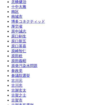
北橋健治
十中大雅
南区
南城市
博多コネクティッド
厚労省
原中誠志
原口剣生
原口新五
原口英喜
原崎智仁
原田稔
原田義昭
原発汚染水問題
参政党
参議院選挙
古川元
古川忠
古謝玄太
古賀之士
古賀市