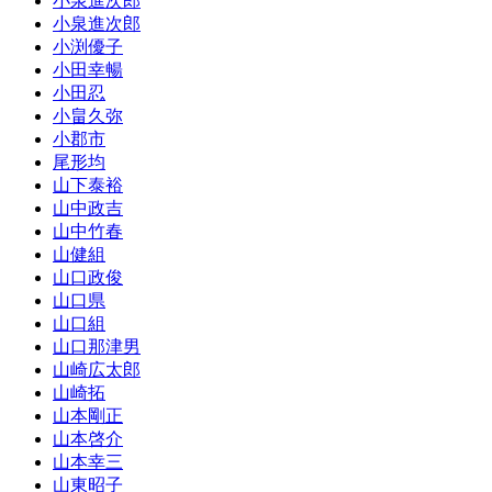
小泉進次郎
小泉進次郎
小渕優子
小田幸暢
小田忍
小畠久弥
小郡市
尾形均
山下泰裕
山中政吉
山中竹春
山健組
山口政俊
山口県
山口組
山口那津男
山崎広太郎
山崎拓
山本剛正
山本啓介
山本幸三
山東昭子