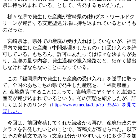
県に持ち込まれている」として、告発するものだった。
様々な県で発生した産廃が宮崎県の(株)ダストワールドク
リーンが運営する安定型処分場に持ち込まれているというも
のだった。
宮崎県は、県外での産廃の受け入れはしていないが、福岡
県内で発生した産廃（中間処理をしたもの）は受け入れを許
可している。もちろん、許可にあたっては様々な決まりがあ
り、産廃の量や内容、発生過程や搬入経路など、細かく提出
しなければならないことになっている。
この「福岡県内で発生した産廃の受け入れ」を逆手に取っ
て、全国のあちこちの県で発生した産廃を、「福岡県産」
と“産地偽装”することによって、宮崎県にぞくぞくと違法に
産廃が運び込まれているという。その実態を紹介したが、詳
しくは以下のリンク（
https://www.media-9.jp/?p=3524）を見て
ほしい。
今回は、前回寄稿してくれた読者から再び、産廃行政のデ
タラメを告発したいとのことで、寄稿文が寄せられた。以下
はその寄稿文である（文章は分かりやすいように多少手を加