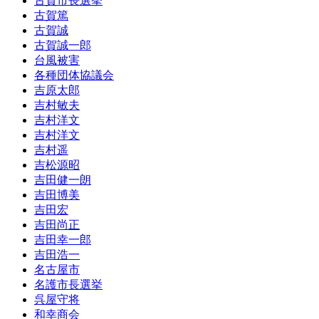
古賀市長選挙
古賀篤
古賀誠
古賀誠一郎
台風被害
各種団体協議会
吉原太郎
吉村敏夫
吉村洋文
吉村洋文
吉村遥
吉松源昭
吉田健一朗
吉田博美
吉田宏
吉田尚正
吉田幸一郎
吉田浩一
名古屋市
名護市長選挙
呉屋守将
和幸商会