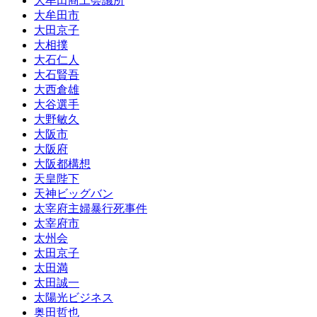
大牟田商工会議所
大牟田市
大田京子
大相撲
大石仁人
大石賢吾
大西倉雄
大谷選手
大野敏久
大阪市
大阪府
大阪都構想
天皇陛下
天神ビッグバン
太宰府主婦暴行死事件
太宰府市
太州会
太田京子
太田満
太田誠一
太陽光ビジネス
奥田哲也