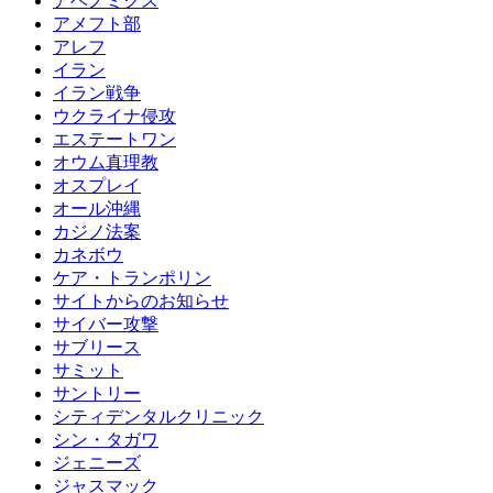
アベノミクス
アメフト部
アレフ
イラン
イラン戦争
ウクライナ侵攻
エステートワン
オウム真理教
オスプレイ
オール沖縄
カジノ法案
カネボウ
ケア・トランポリン
サイトからのお知らせ
サイバー攻撃
サブリース
サミット
サントリー
シティデンタルクリニック
シン・タガワ
ジェニーズ
ジャスマック