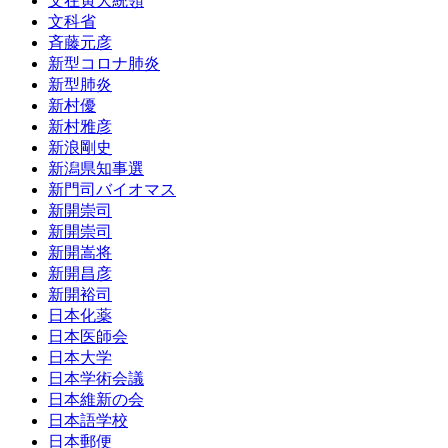
文在寅大統領
文科省
斉藤元彦
新型コロナ肺炎
新型肺炎
新村優
新村雅彦
新浪剛史
新潟県知事選
新門司バイオマス
新開崇司
新開崇司
新開嵩将
新開昌彦
新開裕司
日本化薬
日本医師会
日本大学
日本学術会議
日本維新の会
日本語学校
日本郵便