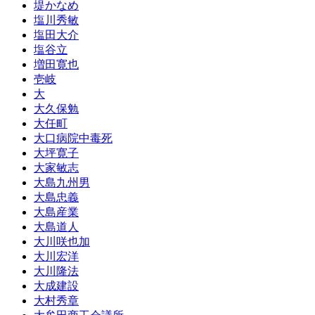
堤かなめ
塩川秀敏
塩田大介
塩谷立
増田寛也
壱岐
大
大久保勉
大任町
大口病院中毒死
大坪寛子
大家敏志
大島九州男
大島忠義
大島産業
大島道人
大川咲也加
大川宏洋
大川隆法
大成建設
大村秀章