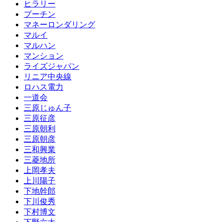
ヒラリー
プーチン
マネーロンダリング
マルイ
マルハン
マンション
ライズジャパン
リニア中央線
ロハス電力
一道会
三原じゅん子
三原征彦
三原朝利
三原朝彦
三和興業
三菱地所
上岡孝夫
上川陽子
下地幹郎
下川俊秀
下村博文