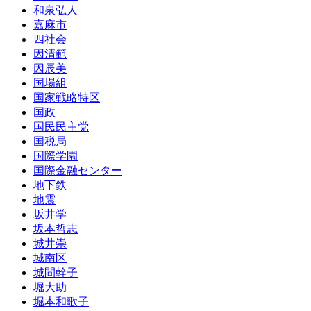
和泉弘人
嘉麻市
四社会
因清範
因辰美
国場組
国家戦略特区
国政
国民民主党
国税局
国際学園
国際金融センター
地下鉄
地震
坂井学
坂本哲志
城井崇
城南区
城間幹子
堀大助
堀本和歌子