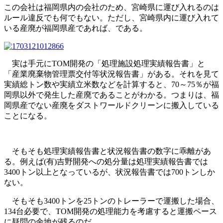
この会社は福岡県内の会社のため、宮崎県に運び入れるのは
ルール違反でも何でもない。ただし、宮崎県内に運び入れて
いる産廃が福岡県産であれば、である。
実は手元にTOM開発の「処理施設処理実績報告書」と
「産業廃棄物管理票交付等状況報告書」がある。それを見て
実績総トン数や実績立米数などを計算すると、70～75％が福
岡県以外で発生した産廃であることがわかる。つまりは、福
岡県産でない産廃をダストワールドクリーンに搬入している
ことになる。
そもそも処理実績報告書と状況報告書の数字に乖離があ
る。例えば(有)吉野開発への処分量は処理実績報告書では
3400トン以上となっているが、状況報告書では700トンしか
ない。
そもそも3400トンを25トンのトレーラーで運搬した場合、
134台必要で、TOM開発の処理能力を考慮すると運搬ペース
に疑問の余地が残るのだ。