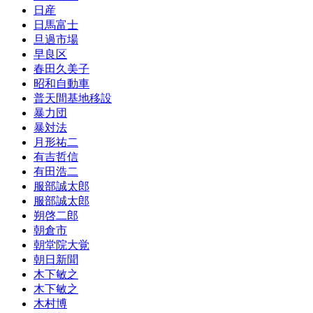
日産
日馬富士
旦過市場
早良区
春田久美子
昭和自動車
普天間基地移設
暴力団
暴対法
月形祐二
有吉哲信
有田浩二
服部誠太郎
服部誠太郎
朔啓二郎
朝倉市
朝堂院大覚
朝日新聞
木下敏之
木下敏之
木村博