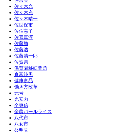
住吉会
佐々木允
佐々木充
佐々木晴一
佐世保市
佐伯憲子
佐喜真淳
佐藤勉
佐藤浩
佐藤清一郎
佐賀県
保育園移転問題
倉富純男
健康食品
働き方改革
元号
光安力
全東信
全農パールライス
八代市
八女市
公明党