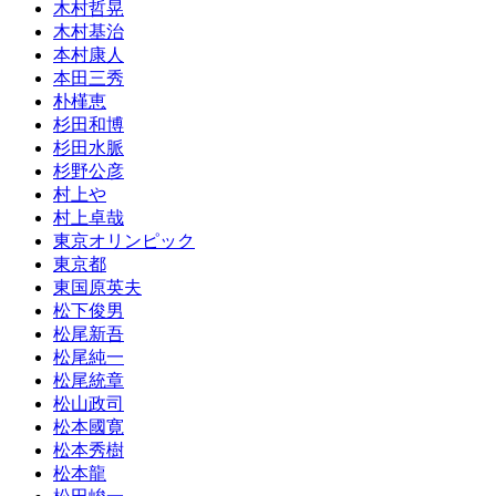
木村哲晃
木村基治
本村康人
本田三秀
朴槿恵
杉田和博
杉田水脈
杉野公彦
村上や
村上卓哉
東京オリンピック
東京都
東国原英夫
松下俊男
松尾新吾
松尾純一
松尾統章
松山政司
松本國寛
松本秀樹
松本龍