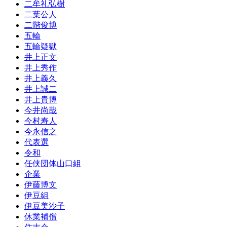
二牟礼弘樹
二葉公人
二階俊博
五輪
五輪疑獄
井上正文
井上秀作
井上義久
井上誠二
井上貴博
今井尚哉
今村寿人
今永信之
代表選
令和
任侠団体山口組
企業
伊藤博文
伊豆組
伊豆美沙子
休業補償