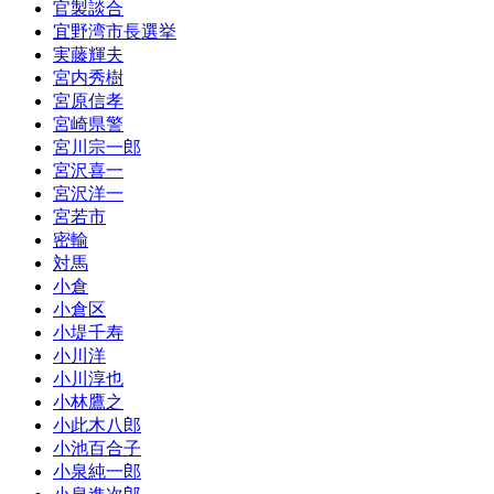
官製談合
宜野湾市長選挙
実藤輝夫
宮内秀樹
宮原信孝
宮崎県警
宮川宗一郎
宮沢喜一
宮沢洋一
宮若市
密輸
対馬
小倉
小倉区
小堤千寿
小川洋
小川淳也
小林鷹之
小此木八郎
小池百合子
小泉純一郎