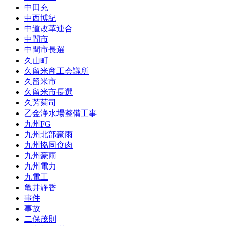
中田充
中西博紀
中道改革連合
中間市
中間市長選
久山町
久留米商工会議所
久留米市
久留米市長選
久芳菊司
乙金浄水場整備工事
九州FG
九州北部豪雨
九州協同食肉
九州豪雨
九州電力
九電工
亀井静香
事件
事故
二保茂則