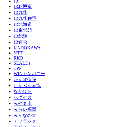
JR
JRJP博多
JR九州
JR九州住宅
JR北海道
JR東労組
JR総連
JR連合
KADOKAWA
NTT
RKB
SEALDs
TPP
WINカンパニー
かんぽ保険
しんぶん赤旗
なかはら
へグセス
みやま市
みらい福岡
みんなの党
アフラック