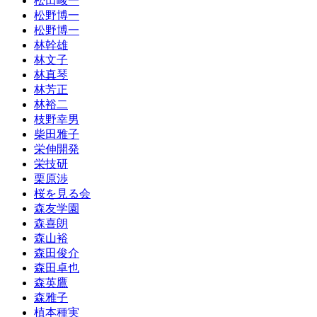
松田峻一
松野博一
松野博一
林幹雄
林文子
林真琴
林芳正
林裕二
枝野幸男
柴田雅子
栄伸開発
栄技研
栗原渉
桜を見る会
森友学園
森喜朗
森山裕
森田俊介
森田卓也
森英鷹
森雅子
植本種実