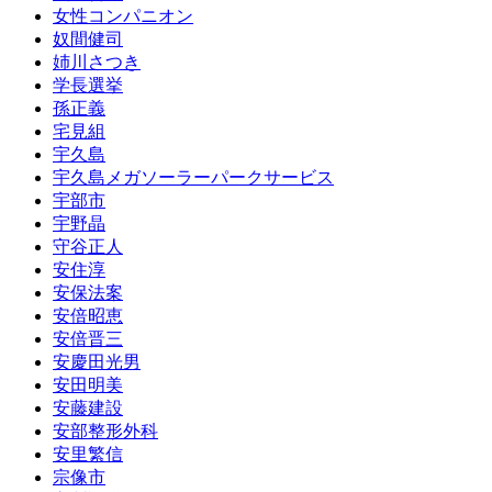
女性コンパニオン
奴間健司
姉川さつき
学長選挙
孫正義
宅見組
宇久島
宇久島メガソーラーパークサービス
宇部市
宇野晶
守谷正人
安住淳
安保法案
安倍昭恵
安倍晋三
安慶田光男
安田明美
安藤建設
安部整形外科
安里繁信
宗像市