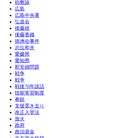
幼教諭
広島
広島中央署
弘道会
後藤靖
後藤香織
徳洲会事件
志位和夫
愛媛県
愛知県
慰安婦問題
戦争
戦争
戦後70年談話
技能実習制度
拳銃
支援置き去り
改正入管法
放火
政府
政治資金