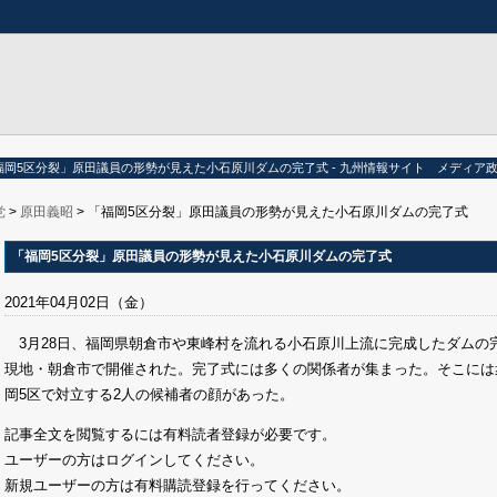
福岡5区分裂」原田議員の形勢が見えた小石原川ダムの完了式 - 九州情報サイト メディア政
党
>
原田義昭
> 「福岡5区分裂」原田議員の形勢が見えた小石原川ダムの完了式
「福岡5区分裂」原田議員の形勢が見えた小石原川ダムの完了式
2021年04月02日（金）
3月28日、福岡県朝倉市や東峰村を流れる小石原川上流に完成したダムの
現地・朝倉市で開催された。完了式には多くの関係者が集まった。そこには
岡5区で対立する2人の候補者の顔があった。
記事全文を閲覧するには有料読者登録が必要です。
ユーザーの方はログインしてください。
新規ユーザーの方は有料購読登録を行ってください。