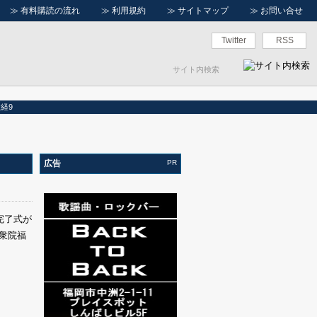
≫
有料購読の流れ
≫
利用規約
≫
サイトマップ
≫
お問い合せ
Twitter
RSS
経9
広告
PR
完了式が
衆院福