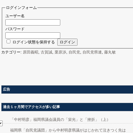
ログインフォーム
ユーザー名
パスワード
ログイン状態を保持する
カテゴリー:
原田義昭
,
古賀誠
,
栗原渉
,
自民党
,
自民党県連
,
藤丸敏
広告
過去１ヶ月間でアクセスが多い記事
「中村明彦」福岡県議会議員の「栄光」と「挫折」（上）
福岡県「自民党議団」から中村明彦県議がはじかれて泣きつく先は