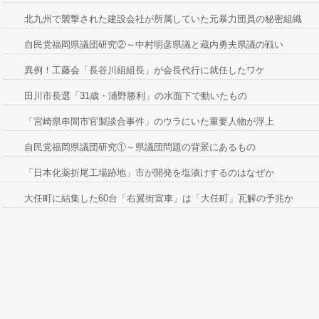
北九州で襲撃された建設会社が所属していた元暴力団員の秘密組織
自民党福岡県議団研究②～中村明彦県議と蔵内勇夫県議の戦い
異例！工藤会「長谷川組組長」が会長代行に就任したワケ
田川市長選「31歳・浦野勝利」の水面下で動いたもの
「宮崎県串間市官製談合事件」のウラにいた重要人物が浮上
自民党福岡県議団研究①～県議団問題の背景にあるもの
「日本化薬折尾工場跡地」市が開発を塩漬けするのはなぜか
大任町に結集した60台「右翼街宣車」は「大任町」瓦解の予兆か