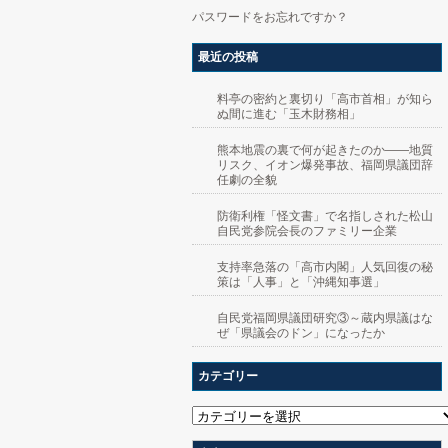
パスワードをお忘れですか？
最近の投稿
料亭の密約と裏切り「高市首相」が知ら
ぬ間に進む「玉木財務相」
熊本地震の裏で何が起きたのか――地質
リスク、イオン爆発事故、福岡県議団辞
任劇の全貌
防衛利権「怪文書」で名指しされた松山
自民党参院会長のファミリー企業
支持率急落の「高市内閣」人気回復の秘
策は「人事」と「沖縄知事選」
自民党福岡県議団研究③～蔵内県議はな
ぜ「県議会のドン」になったか
カテゴリー