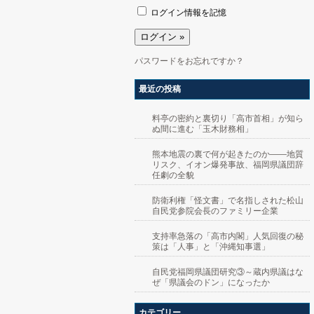
ログイン情報を記憶
パスワードをお忘れですか？
最近の投稿
料亭の密約と裏切り「高市首相」が知ら
ぬ間に進む「玉木財務相」
熊本地震の裏で何が起きたのか――地質
リスク、イオン爆発事故、福岡県議団辞
任劇の全貌
防衛利権「怪文書」で名指しされた松山
自民党参院会長のファミリー企業
支持率急落の「高市内閣」人気回復の秘
策は「人事」と「沖縄知事選」
自民党福岡県議団研究③～蔵内県議はな
ぜ「県議会のドン」になったか
カテゴリー