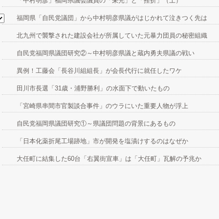
「中村明彦」福岡県議会議員の「栄光」と「挫折」（上）
福岡県「自民党議団」から中村明彦県議がはじかれて泣きつく先は
北九州で襲撃された建設会社が所属していた元暴力団員の秘密組織
自民党福岡県議団研究②～中村明彦県議と蔵内勇夫県議の戦い
異例！工藤会「長谷川組組長」が会長代行に就任したワケ
田川市長選「31歳・浦野勝利」の水面下で動いたもの
「宮崎県串間市官製談合事件」のウラにいた重要人物が浮上
自民党福岡県議団研究①～県議団問題の背景にあるもの
「日本化薬折尾工場跡地」市が開発を塩漬けするのはなぜか
大任町に結集した60台「右翼街宣車」は「大任町」瓦解の予兆か