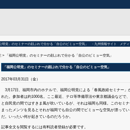
公明党」のセミナーの顔ぶれで分かる「自公のビミョー空気」 - 九州情報サイト メディ
党
> 「福岡公明党」のセミナーの顔ぶれで分かる「自公のビミョー空気」
「福岡公明党」のセミナーの顔ぶれで分かる「自公のビミョー空気」
2017年03月31日（金）
3月17日、福岡市内のホテルで、福岡公明党による「春風政経セミナー」
れた。参加者は約1000名。ここ最近、テロ等準備罪法や東京都議会などで
と自民党の間ではすきま風が吹いているが、それは福岡も同様。このセミナ
まったメンツを見るとそれが福岡でも自公の間でビミョーな空気が漂ってい
だ。いったい何が起きているのだろうか。
記事全文を閲覧するには有料読者登録が必要です。