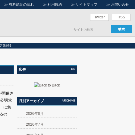
≫
有料購読の流れ
≫
利用規約
≫
サイトマップ
≫
お問い合せ
Twitter
RSS
ア政経9
広告
PR
が開催さ
、公明党
月別アーカイブ
ARCHIVE
ーに集
2026年8月
るの
2026年7月