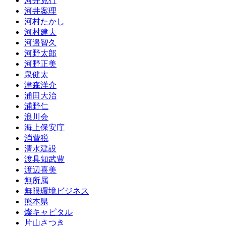
河井克行
河井案理
河村たかし
河村建夫
河邉智久
河野太郎
河野正美
泉健太
津森洋介
浦田大治
浦野仁
浪川会
海上保安庁
消費税
清水建設
渡具知武豊
渡辺喜美
無所属
無限環境ビジネス
熊本県
燦キャピタル
片山さつき