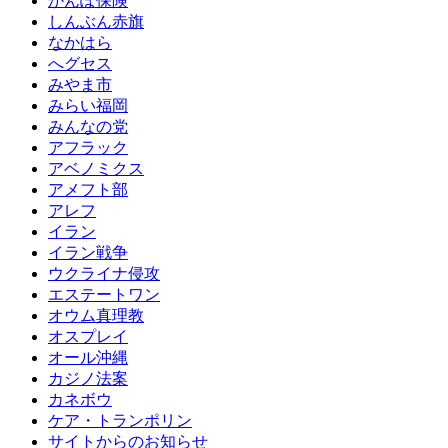
かんぽ保険
しんぶん赤旗
なかはら
へグセス
みやま市
みらい福岡
みんなの党
アフラック
アベノミクス
アメフト部
アレフ
イラン
イラン戦争
ウクライナ侵攻
エステートワン
オウム真理教
オスプレイ
オール沖縄
カジノ法案
カネボウ
ケア・トランポリン
サイトからのお知らせ