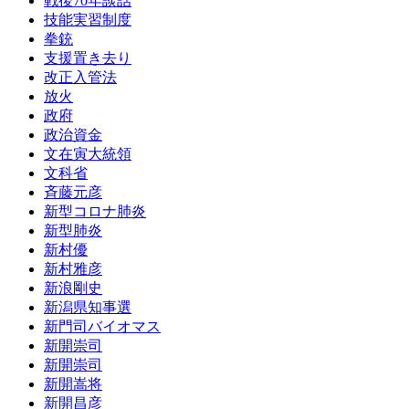
戦後70年談話
技能実習制度
拳銃
支援置き去り
改正入管法
放火
政府
政治資金
文在寅大統領
文科省
斉藤元彦
新型コロナ肺炎
新型肺炎
新村優
新村雅彦
新浪剛史
新潟県知事選
新門司バイオマス
新開崇司
新開崇司
新開嵩将
新開昌彦