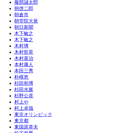
服部誠太郎
朔啓二郎
朝倉市
朝堂院大覚
朝日新聞
木下敏之
木下敏之
木村博
木村哲晃
木村基治
本村康人
本田三秀
朴槿恵
杉田和博
杉田水脈
杉野公彦
村上や
村上卓哉
東京オリンピック
東京都
東国原英夫