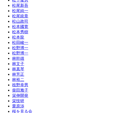
松下俊男
松尾新吾
松尾純一
松尾統章
松山政司
松本國寛
松本秀樹
松本龍
松田峻一
松野博一
松野博一
林幹雄
林文子
林真琴
林芳正
林裕二
枝野幸男
柴田雅子
栄伸開発
栄技研
栗原渉
桜を見る会