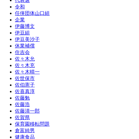
代表選
令和
任侠団体山口組
企業
伊藤博文
伊豆組
伊豆美沙子
休業補償
住吉会
佐々木允
佐々木充
佐々木晴一
佐世保市
佐伯憲子
佐喜真淳
佐藤勉
佐藤浩
佐藤清一郎
佐賀県
保育園移転問題
倉富純男
健康食品