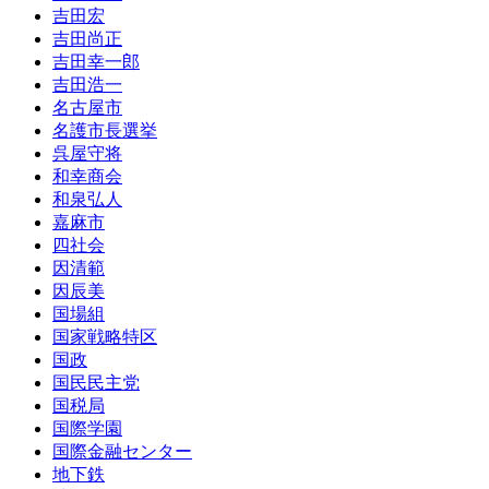
吉田宏
吉田尚正
吉田幸一郎
吉田浩一
名古屋市
名護市長選挙
呉屋守将
和幸商会
和泉弘人
嘉麻市
四社会
因清範
因辰美
国場組
国家戦略特区
国政
国民民主党
国税局
国際学園
国際金融センター
地下鉄