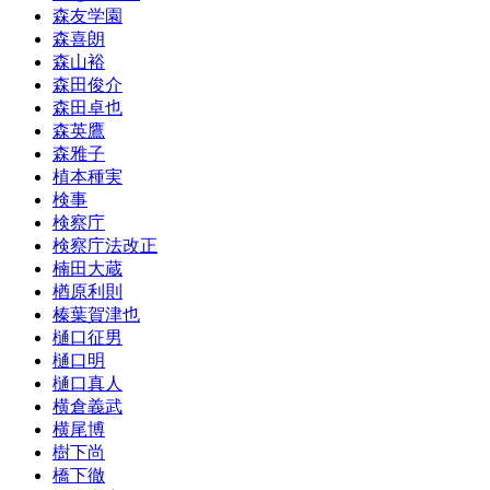
森友学園
森喜朗
森山裕
森田俊介
森田卓也
森英鷹
森雅子
植本種実
検事
検察庁
検察庁法改正
楠田大蔵
楢原利則
榛葉賀津也
樋口征男
樋口明
樋口真人
横倉義武
横尾博
樹下尚
橋下徹