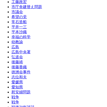
工藤政宏
市庁舎建替え問題
市議会
希望の党
常石造船
平井一三
平本沙織
幸福の科学
幼教諭
広島
広島中央署
弘道会
後藤靖
後藤香織
徳洲会事件
志位和夫
愛媛県
愛知県
慰安婦問題
戦争
戦争