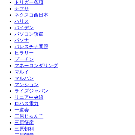
トリガー条項
ナフサ
ネクスコ西日本
ハリス
バイデン
パソコン窃盗
パソナ
パレスチナ問題
ヒラリー
プーチン
マネーロンダリング
マルイ
マルハン
マンション
ライズジャパン
リニア中央線
ロハス電力
一道会
三原じゅん子
三原征彦
三原朝利