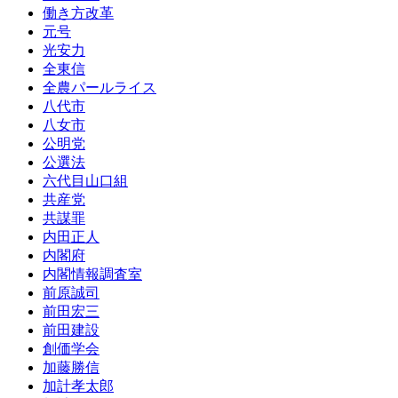
働き方改革
元号
光安力
全東信
全農パールライス
八代市
八女市
公明党
公選法
六代目山口組
共産党
共謀罪
内田正人
内閣府
内閣情報調査室
前原誠司
前田宏三
前田建設
創価学会
加藤勝信
加計孝太郎