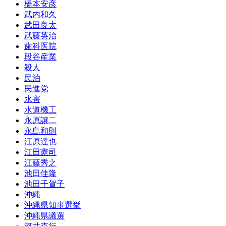
橋本安彦
武内和久
武田良太
武藤英治
歯科医院
段谷産業
殺人
民泊
民進党
水害
水道機工
永原譲二
永島和則
江原達也
江田憲司
江藤秀之
池田佳隆
池田千賀子
沖縄
沖縄県知事選挙
沖縄県議選