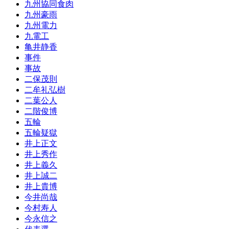
九州協同食肉
九州豪雨
九州電力
九電工
亀井静香
事件
事故
二保茂則
二牟礼弘樹
二葉公人
二階俊博
五輪
五輪疑獄
井上正文
井上秀作
井上義久
井上誠二
井上貴博
今井尚哉
今村寿人
今永信之