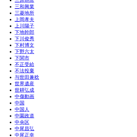
三原朝彦
三和興業
三菱地所
上岡孝夫
上川陽子
下地幹郎
下川俊秀
下村博文
下野六太
下関市
不正受給
不法投棄
与世田兼稔
世界遺産
世耕弘成
中傷動画
中国
中国人
中園政道
中央区
中尾昌弘
中尾正幸