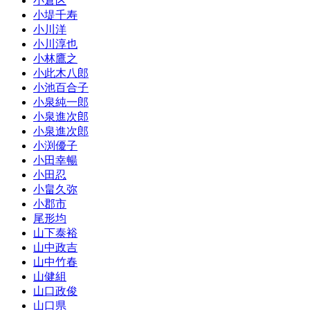
小倉区
小堤千寿
小川洋
小川淳也
小林鷹之
小此木八郎
小池百合子
小泉純一郎
小泉進次郎
小泉進次郎
小渕優子
小田幸暢
小田忍
小畠久弥
小郡市
尾形均
山下泰裕
山中政吉
山中竹春
山健組
山口政俊
山口県