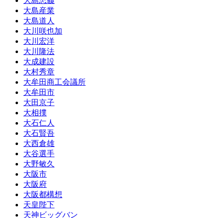
大島忠義
大島産業
大島道人
大川咲也加
大川宏洋
大川隆法
大成建設
大村秀章
大牟田商工会議所
大牟田市
大田京子
大相撲
大石仁人
大石賢吾
大西倉雄
大谷選手
大野敏久
大阪市
大阪府
大阪都構想
天皇陛下
天神ビッグバン