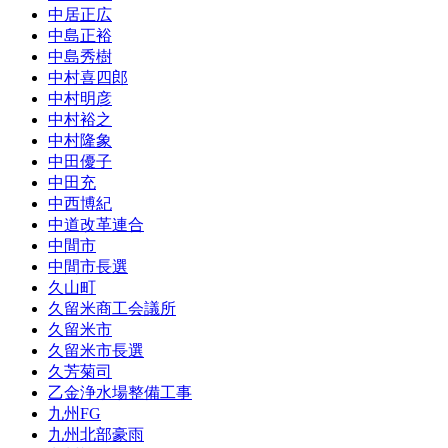
中居正広
中島正裕
中島秀樹
中村喜四郎
中村明彦
中村裕之
中村隆象
中田優子
中田充
中西博紀
中道改革連合
中間市
中間市長選
久山町
久留米商工会議所
久留米市
久留米市長選
久芳菊司
乙金浄水場整備工事
九州FG
九州北部豪雨