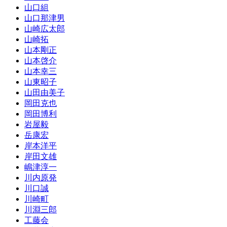
山口組
山口那津男
山崎広太郎
山崎拓
山本剛正
山本啓介
山本幸三
山東昭子
山田由美子
岡田克也
岡田博利
岩屋毅
岳康宏
岸本洋平
岸田文雄
嶋津淳一
川内原発
川口誠
川崎町
川淵三郎
工藤会