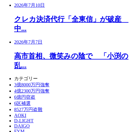
2026年7月10日
クレカ決済代行「全東信」が破産
中...
2026年7月7日
高市首相、微笑みの陰で 「小渕の
乱...
カテゴリー
3億8000万円強奪
4億2300万円強奪
6億円窃盗
6区補選
8527万円盗難
AOKI
D-LIGHT
DAIGO
FYM