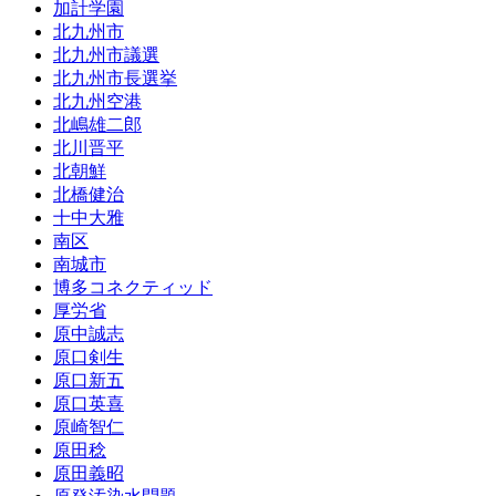
加計学園
北九州市
北九州市議選
北九州市長選挙
北九州空港
北嶋雄二郎
北川晋平
北朝鮮
北橋健治
十中大雅
南区
南城市
博多コネクティッド
厚労省
原中誠志
原口剣生
原口新五
原口英喜
原崎智仁
原田稔
原田義昭