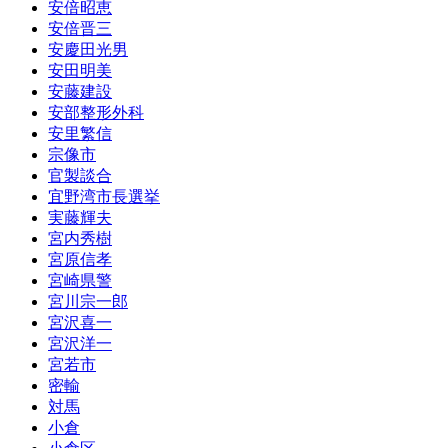
安倍昭恵
安倍晋三
安慶田光男
安田明美
安藤建設
安部整形外科
安里繁信
宗像市
官製談合
宜野湾市長選挙
実藤輝夫
宮内秀樹
宮原信孝
宮崎県警
宮川宗一郎
宮沢喜一
宮沢洋一
宮若市
密輸
対馬
小倉