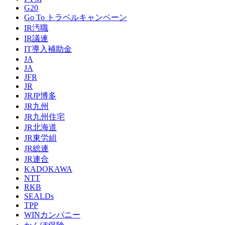
G20
Go To トラベルキャンペーン
IR汚職
IR議連
IT導入補助金
JA
JA
JFR
JR
JRJP博多
JR九州
JR九州住宅
JR北海道
JR東労組
JR総連
JR連合
KADOKAWA
NTT
RKB
SEALDs
TPP
WINカンパニー