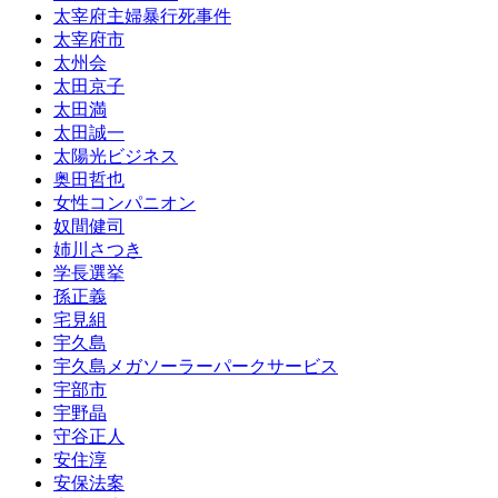
太宰府主婦暴行死事件
太宰府市
太州会
太田京子
太田満
太田誠一
太陽光ビジネス
奥田哲也
女性コンパニオン
奴間健司
姉川さつき
学長選挙
孫正義
宅見組
宇久島
宇久島メガソーラーパークサービス
宇部市
宇野晶
守谷正人
安住淳
安保法案