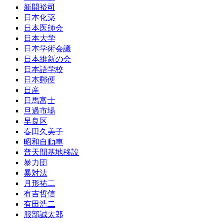
新開裕司
日本化薬
日本医師会
日本大学
日本学術会議
日本維新の会
日本語学校
日本郵便
日産
日馬富士
旦過市場
早良区
春田久美子
昭和自動車
普天間基地移設
暴力団
暴対法
月形祐二
有吉哲信
有田浩二
服部誠太郎