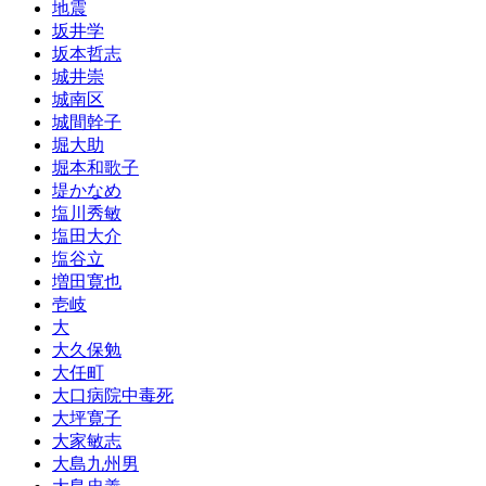
地震
坂井学
坂本哲志
城井崇
城南区
城間幹子
堀大助
堀本和歌子
堤かなめ
塩川秀敏
塩田大介
塩谷立
増田寛也
壱岐
大
大久保勉
大任町
大口病院中毒死
大坪寛子
大家敏志
大島九州男