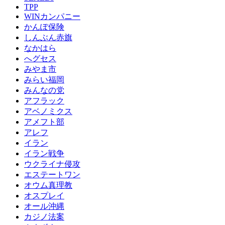
TPP
WINカンパニー
かんぽ保険
しんぶん赤旗
なかはら
へグセス
みやま市
みらい福岡
みんなの党
アフラック
アベノミクス
アメフト部
アレフ
イラン
イラン戦争
ウクライナ侵攻
エステートワン
オウム真理教
オスプレイ
オール沖縄
カジノ法案