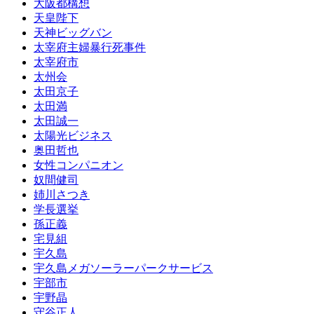
大阪都構想
天皇陛下
天神ビッグバン
太宰府主婦暴行死事件
太宰府市
太州会
太田京子
太田満
太田誠一
太陽光ビジネス
奥田哲也
女性コンパニオン
奴間健司
姉川さつき
学長選挙
孫正義
宅見組
宇久島
宇久島メガソーラーパークサービス
宇部市
宇野晶
守谷正人