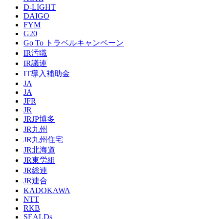
D-LIGHT
DAIGO
FYM
G20
Go To トラベルキャンペーン
IR汚職
IR議連
IT導入補助金
JA
JA
JFR
JR
JRJP博多
JR九州
JR九州住宅
JR北海道
JR東労組
JR総連
JR連合
KADOKAWA
NTT
RKB
SEALDs