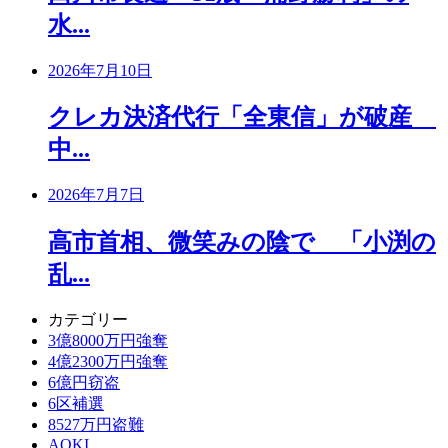
水...
2026年7月10日
クレカ決済代行「全東信」が破産
中...
2026年7月7日
高市首相、微笑みの陰で 「小渕の
乱...
カテゴリー
3億8000万円強奪
4億2300万円強奪
6億円窃盗
6区補選
8527万円盗難
AOKI