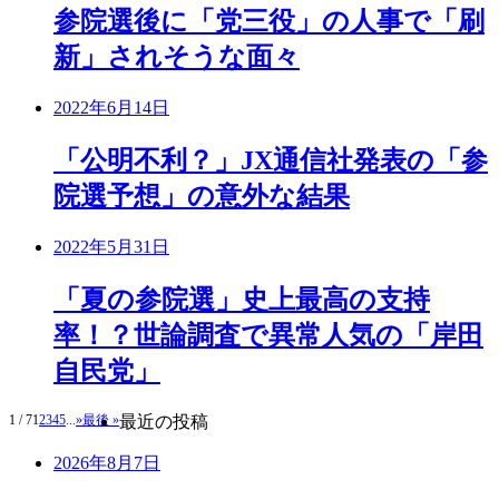
参院選後に「党三役」の人事で「刷
新」されそうな面々
2022年6月14日
「公明不利？」JX通信社発表の「参
院選予想」の意外な結果
2022年5月31日
「夏の参院選」史上最高の支持
率！？世論調査で異常人気の「岸田
自民党」
1 / 7
1
2
3
4
5
...
»
最後 »
最近の投稿
2026年8月7日