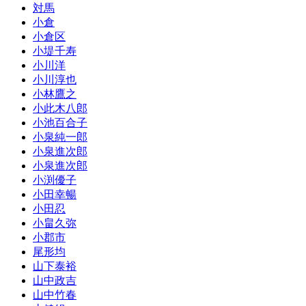
対馬
小倉
小倉区
小堤千寿
小川洋
小川淳也
小林鷹之
小此木八郎
小池百合子
小泉純一郎
小泉進次郎
小泉進次郎
小渕優子
小田幸暢
小田忍
小畠久弥
小郡市
尾形均
山下泰裕
山中政吉
山中竹春