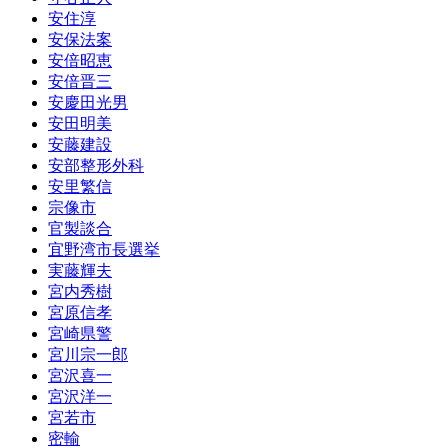
安住淳
安保法案
安倍昭恵
安倍晋三
安慶田光男
安田明美
安藤建設
安部整形外科
安里繁信
宗像市
官製談合
宜野湾市長選挙
実藤輝夫
宮内秀樹
宮原信孝
宮崎県警
宮川宗一郎
宮沢喜一
宮沢洋一
宮若市
密輸