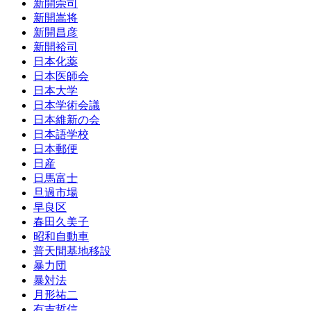
新開崇司
新開嵩将
新開昌彦
新開裕司
日本化薬
日本医師会
日本大学
日本学術会議
日本維新の会
日本語学校
日本郵便
日産
日馬富士
旦過市場
早良区
春田久美子
昭和自動車
普天間基地移設
暴力団
暴対法
月形祐二
有吉哲信