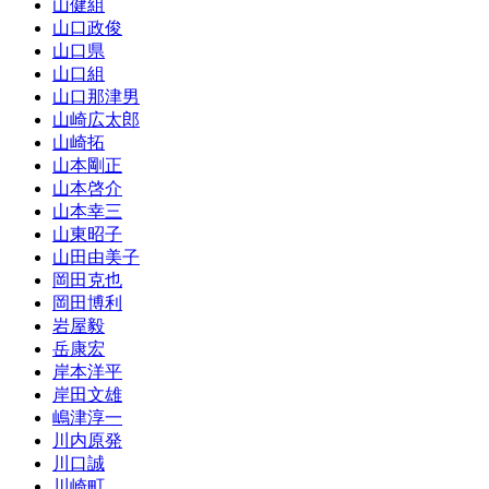
山健組
山口政俊
山口県
山口組
山口那津男
山崎広太郎
山崎拓
山本剛正
山本啓介
山本幸三
山東昭子
山田由美子
岡田克也
岡田博利
岩屋毅
岳康宏
岸本洋平
岸田文雄
嶋津淳一
川内原発
川口誠
川崎町