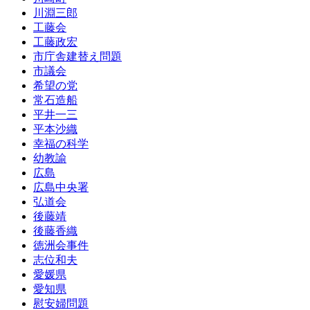
川淵三郎
工藤会
工藤政宏
市庁舎建替え問題
市議会
希望の党
常石造船
平井一三
平本沙織
幸福の科学
幼教諭
広島
広島中央署
弘道会
後藤靖
後藤香織
徳洲会事件
志位和夫
愛媛県
愛知県
慰安婦問題