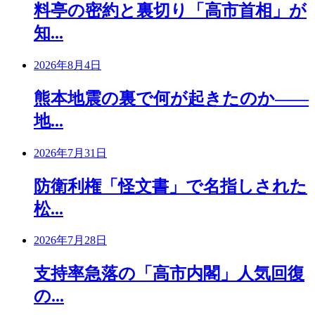
料亭の密約と裏切り「高市首相」が
知...
2026年8月4日
熊本地震の裏で何が起きたのか――
地...
2026年7月31日
防衛利権「怪文書」で名指しされた
松...
2026年7月28日
支持率急落の「高市内閣」人気回復
の...