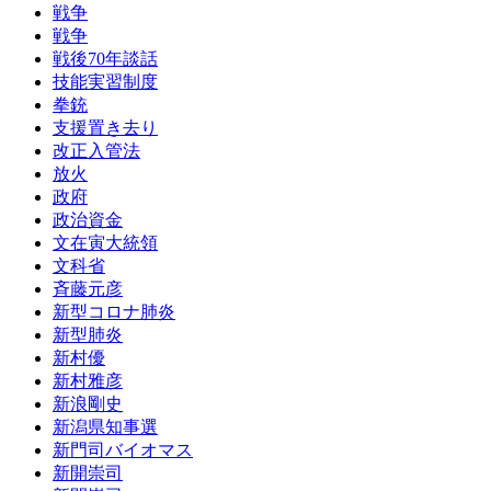
戦争
戦争
戦後70年談話
技能実習制度
拳銃
支援置き去り
改正入管法
放火
政府
政治資金
文在寅大統領
文科省
斉藤元彦
新型コロナ肺炎
新型肺炎
新村優
新村雅彦
新浪剛史
新潟県知事選
新門司バイオマス
新開崇司