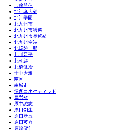
加藤勝信
加計孝太郎
加計学園
北九州市
北九州市議選
北九州市長選挙
北九州空港
北嶋雄二郎
北川晋平
北朝鮮
北橋健治
十中大雅
南区
南城市
博多コネクティッド
厚労省
原中誠志
原口剣生
原口新五
原口英喜
原崎智仁