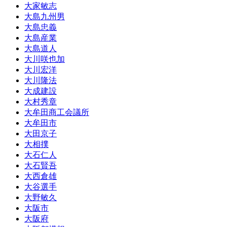
大家敏志
大島九州男
大島忠義
大島産業
大島道人
大川咲也加
大川宏洋
大川隆法
大成建設
大村秀章
大牟田商工会議所
大牟田市
大田京子
大相撲
大石仁人
大石賢吾
大西倉雄
大谷選手
大野敏久
大阪市
大阪府