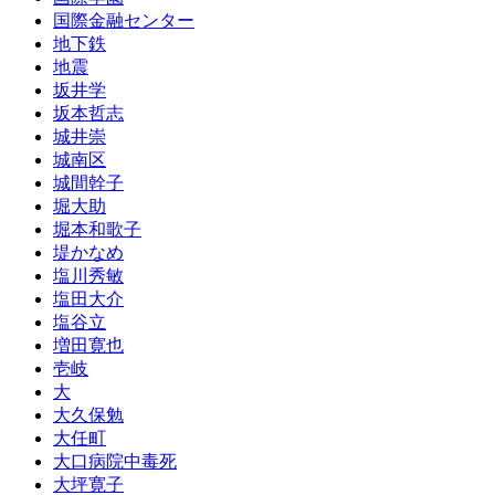
国際金融センター
地下鉄
地震
坂井学
坂本哲志
城井崇
城南区
城間幹子
堀大助
堀本和歌子
堤かなめ
塩川秀敏
塩田大介
塩谷立
増田寛也
壱岐
大
大久保勉
大任町
大口病院中毒死
大坪寛子