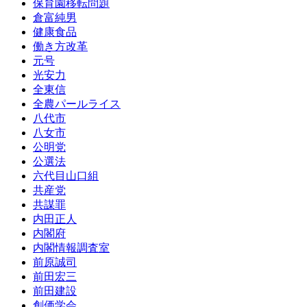
保育園移転問題
倉富純男
健康食品
働き方改革
元号
光安力
全東信
全農パールライス
八代市
八女市
公明党
公選法
六代目山口組
共産党
共謀罪
内田正人
内閣府
内閣情報調査室
前原誠司
前田宏三
前田建設
創価学会