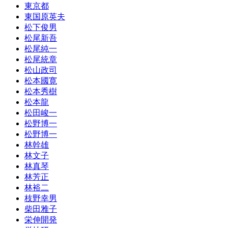
東京都
東国原英夫
松下俊男
松尾新吾
松尾純一
松尾統章
松山政司
松本國寛
松本秀樹
松本龍
松田峻一
松野博一
松野博一
林幹雄
林文子
林真琴
林芳正
林裕二
枝野幸男
柴田雅子
栄伸開発