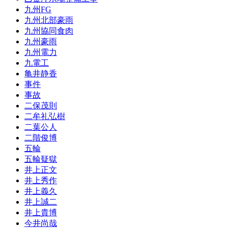
九州FG
九州北部豪雨
九州協同食肉
九州豪雨
九州電力
九電工
亀井静香
事件
事故
二保茂則
二牟礼弘樹
二葉公人
二階俊博
五輪
五輪疑獄
井上正文
井上秀作
井上義久
井上誠二
井上貴博
今井尚哉