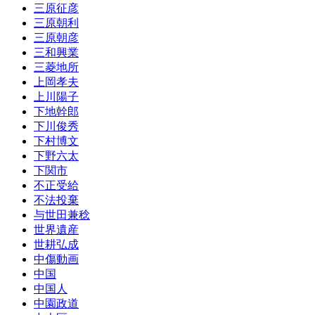
三原征彦
三原朝利
三原朝彦
三和興業
三菱地所
上岡孝夫
上川陽子
下地幹郎
下川俊秀
下村博文
下野六太
下関市
不正受給
不法投棄
与世田兼稔
世界遺産
世耕弘成
中傷動画
中国
中国人
中園政道