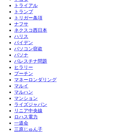
トライアル
トランプ
トリガー条項
ナフサ
ネクスコ西日本
ハリス
バイデン
パソコン窃盗
パソナ
パレスチナ問題
ヒラリー
プーチン
マネーロンダリング
マルイ
マルハン
マンション
ライズジャパン
リニア中央線
ロハス電力
一道会
三原じゅん子