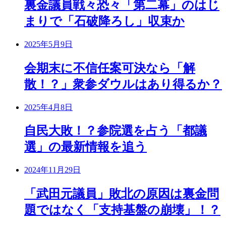
裏金議員戦々恐々「第二幕」のはじ
まりで「石破降ろし」収束か
2025年5月9日
会期末に不信任案可決なら「解
散！？」衆参ダウルはあり得るか？
2025年4月8日
自民大敗！？参院選を占う「都議
選」の最新情報を追う
2024年11月29日
「武田元議員」敗北の原因は裏金問
題ではなく「支持基盤の崩壊」！？