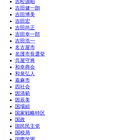
吉松源昭
吉田健一朗
吉田博美
吉田宏
吉田尚正
吉田幸一郎
吉田浩一
名古屋市
名護市長選挙
呉屋守将
和幸商会
和泉弘人
嘉麻市
四社会
因清範
因辰美
国場組
国家戦略特区
国政
国民民主党
国税局
国際学園