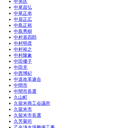
中央区
中尾昌弘
中尾正幸
中居正広
中島正裕
中島秀樹
中村喜四郎
中村明彦
中村裕之
中村隆象
中田優子
中田充
中西博紀
中道改革連合
中間市
中間市長選
久山町
久留米商工会議所
久留米市
久留米市長選
久芳菊司
乙金浄水場整備工事