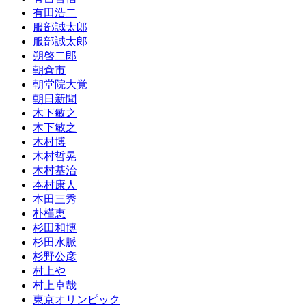
有田浩二
服部誠太郎
服部誠太郎
朔啓二郎
朝倉市
朝堂院大覚
朝日新聞
木下敏之
木下敏之
木村博
木村哲晃
木村基治
本村康人
本田三秀
朴槿恵
杉田和博
杉田水脈
杉野公彦
村上や
村上卓哉
東京オリンピック