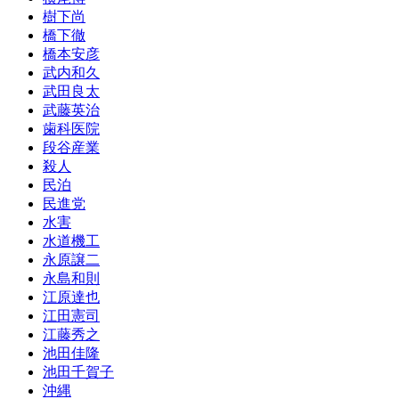
樹下尚
橋下徹
橋本安彦
武内和久
武田良太
武藤英治
歯科医院
段谷産業
殺人
民泊
民進党
水害
水道機工
永原譲二
永島和則
江原達也
江田憲司
江藤秀之
池田佳隆
池田千賀子
沖縄