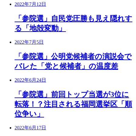
2022年7月12日
「参院選」自民党圧勝も見え隠れす
る「地殻変動」
2022年7月5日
「参院選」公明党候補者の演説会で
バレた「党と候補者」の温度差
2022年6月24日
「参院選」前回トップ当選が3位に
転落！？注目される福岡選挙区「順
位争い」
2022年6月17日