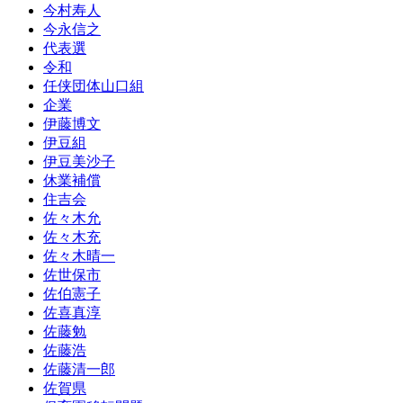
今村寿人
今永信之
代表選
令和
任侠団体山口組
企業
伊藤博文
伊豆組
伊豆美沙子
休業補償
住吉会
佐々木允
佐々木充
佐々木晴一
佐世保市
佐伯憲子
佐喜真淳
佐藤勉
佐藤浩
佐藤清一郎
佐賀県