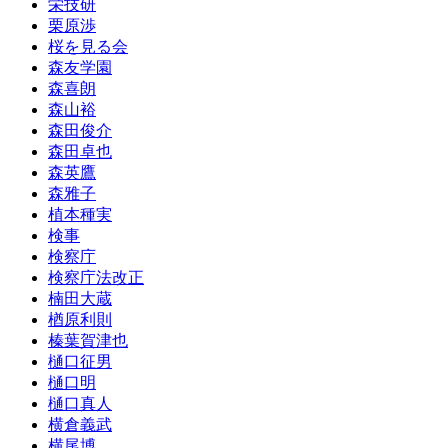
栄技研
栗原渉
桜を見る会
森友学園
森喜朗
森山裕
森田俊介
森田卓也
森英鷹
森雅子
植本種実
検事
検察庁
検察庁法改正
楠田大蔵
楢原利則
榛葉賀津也
樋口征男
樋口明
樋口真人
横倉義武
横尾博