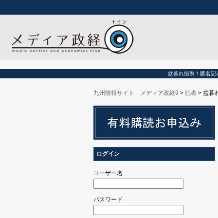
盆暮れ恒例！匿名記
九州情報サイト メディア政経9
>
記者
> 盆
ログイン
ユーザー名
パスワード