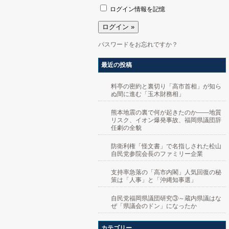
ログイン情報を記憶
パスワードをお忘れですか？
最近の投稿
料亭の密約と裏切り「高市首相」が知ら
ぬ間に進む「玉木財務相」
熊本地震の裏で何が起きたのか――地質
リスク、イオン爆発事故、福岡県議団辞
任劇の全貌
防衛利権「怪文書」で名指しされた松山
自民党参院会長のファミリー企業
支持率急落の「高市内閣」人気回復の秘
策は「人事」と「沖縄知事選」
自民党福岡県議団研究③～蔵内県議はな
ぜ「県議会のドン」になったか
カテゴリー