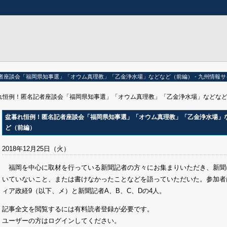
者座談会「福岡県知事選」「オウム真理教」「乙金浄水場」などなど（前編） - 九州情報サ
暮れ恒例！匿名記者座談会「福岡県知事選」「オウム真理教」「乙金浄水場」などな
盆暮れ恒例！匿名記者座談会「福岡県知事選」「オウム真理教」「乙金浄水場」
ど（前編）
2018年12月25日（火）
福岡を中心に取材を行っている新聞記者の方々にお集まりいただき、新聞
いていないこと、または書けなかったことなどを語っていただいた。参加者
ィア政経9（以下、メ）と新聞記者A、B、C、Dの4人。
記事全文を閲覧するには有料読者登録が必要です。
ユーザーの方はログインしてください。