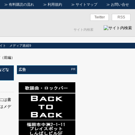
≫
有料購読の流れ
≫
利用規約
≫
サイトマップ
≫
お問い合せ
Twitter
RSS
イト メディア政経9
ど（前編）
などな
広告
PR
には書
はメデ