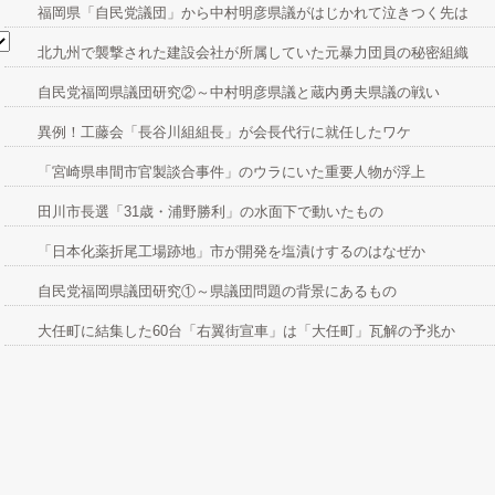
福岡県「自民党議団」から中村明彦県議がはじかれて泣きつく先は
北九州で襲撃された建設会社が所属していた元暴力団員の秘密組織
自民党福岡県議団研究②～中村明彦県議と蔵内勇夫県議の戦い
異例！工藤会「長谷川組組長」が会長代行に就任したワケ
「宮崎県串間市官製談合事件」のウラにいた重要人物が浮上
田川市長選「31歳・浦野勝利」の水面下で動いたもの
「日本化薬折尾工場跡地」市が開発を塩漬けするのはなぜか
自民党福岡県議団研究①～県議団問題の背景にあるもの
大任町に結集した60台「右翼街宣車」は「大任町」瓦解の予兆か