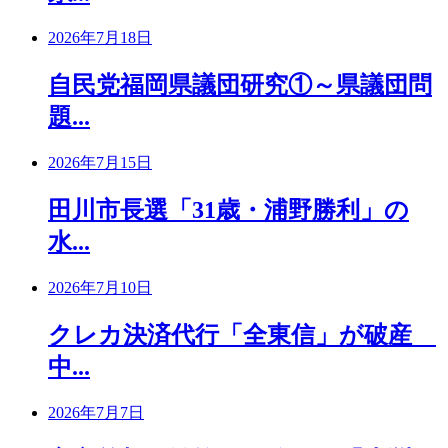
2026年7月18日
自民党福岡県議団研究①～県議団問
題...
2026年7月15日
田川市長選「31歳・浦野勝利」の
水...
2026年7月10日
クレカ決済代行「全東信」が破産
中...
2026年7月7日