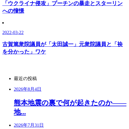
「ウクライナ侵攻」プーチンの暴走とスターリン
への憧憬
2022-03-22
古賀篤衆院議員が「太田誠一」元衆院議員と「袂
を分かった」ワケ
最近の投稿
2026年8月4日
熊本地震の裏で何が起きたのか――
地...
2026年7月31日