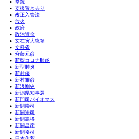
拳銃
支援置き去り
改正入管法
放火
政府
政治資金
文在寅大統領
文科省
斉藤元彦
新型コロナ肺炎
新型肺炎
新村優
新村雅彦
新浪剛史
新潟県知事選
新門司バイオマス
新開崇司
新開崇司
新開嵩将
新開昌彦
新開裕司
日本化薬