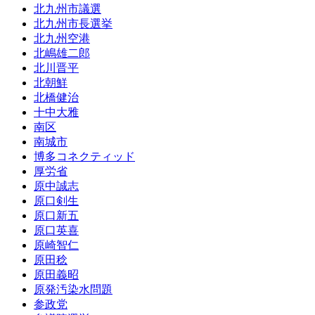
北九州市議選
北九州市長選挙
北九州空港
北嶋雄二郎
北川晋平
北朝鮮
北橋健治
十中大雅
南区
南城市
博多コネクティッド
厚労省
原中誠志
原口剣生
原口新五
原口英喜
原崎智仁
原田稔
原田義昭
原発汚染水問題
参政党