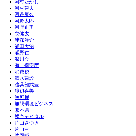
河村たかし
河村建夫
河邉智久
河野太郎
河野正美
泉健太
津森洋介
浦田大治
浦野仁
浪川会
海上保安庁
消費税
清水建設
渡具知武豊
渡辺喜美
無所属
無限環境ビジネス
熊本県
燦キャピタル
片山さつき
片山尹
片岡誠二