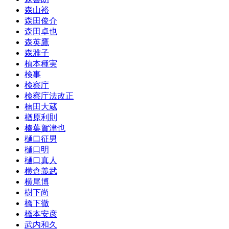
森山裕
森田俊介
森田卓也
森英鷹
森雅子
植本種実
検事
検察庁
検察庁法改正
楠田大蔵
楢原利則
榛葉賀津也
樋口征男
樋口明
樋口真人
横倉義武
横尾博
樹下尚
橋下徹
橋本安彦
武内和久