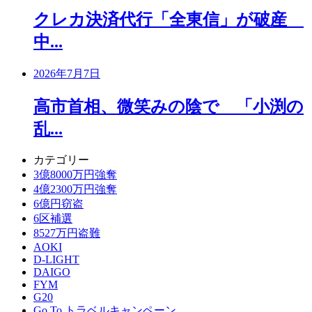
クレカ決済代行「全東信」が破産
中...
2026年7月7日
高市首相、微笑みの陰で 「小渕の
乱...
カテゴリー
3億8000万円強奪
4億2300万円強奪
6億円窃盗
6区補選
8527万円盗難
AOKI
D-LIGHT
DAIGO
FYM
G20
Go To トラベルキャンペーン