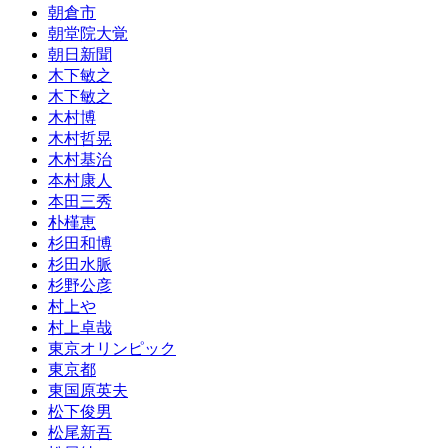
朝倉市
朝堂院大覚
朝日新聞
木下敏之
木下敏之
木村博
木村哲晃
木村基治
本村康人
本田三秀
朴槿恵
杉田和博
杉田水脈
杉野公彦
村上や
村上卓哉
東京オリンピック
東京都
東国原英夫
松下俊男
松尾新吾