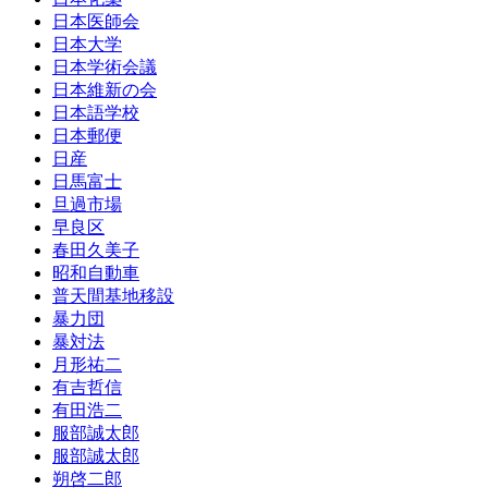
日本医師会
日本大学
日本学術会議
日本維新の会
日本語学校
日本郵便
日産
日馬富士
旦過市場
早良区
春田久美子
昭和自動車
普天間基地移設
暴力団
暴対法
月形祐二
有吉哲信
有田浩二
服部誠太郎
服部誠太郎
朔啓二郎