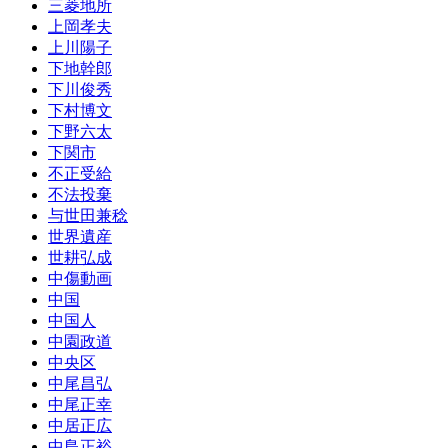
三菱地所
上岡孝夫
上川陽子
下地幹郎
下川俊秀
下村博文
下野六太
下関市
不正受給
不法投棄
与世田兼稔
世界遺産
世耕弘成
中傷動画
中国
中国人
中園政道
中央区
中尾昌弘
中尾正幸
中居正広
中島正裕