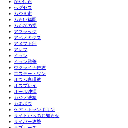
なかはら
へグセス
みやま市
みらい福岡
みんなの党
アフラック
アベノミクス
アメフト部
アレフ
イラン
イラン戦争
ウクライナ侵攻
エステートワン
オウム真理教
オスプレイ
オール沖縄
カジノ法案
カネボウ
ケア・トランポリン
サイトからのお知らせ
サイバー攻撃
サブリース