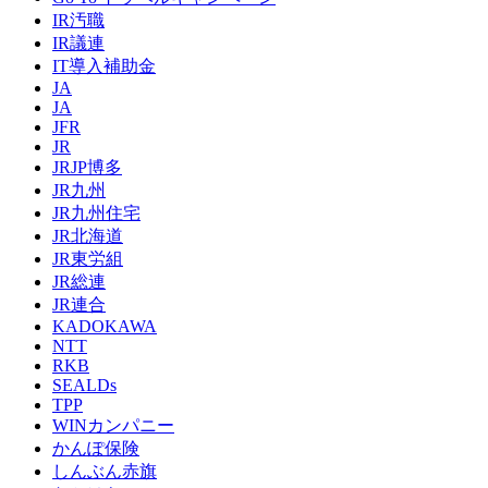
IR汚職
IR議連
IT導入補助金
JA
JA
JFR
JR
JRJP博多
JR九州
JR九州住宅
JR北海道
JR東労組
JR総連
JR連合
KADOKAWA
NTT
RKB
SEALDs
TPP
WINカンパニー
かんぽ保険
しんぶん赤旗