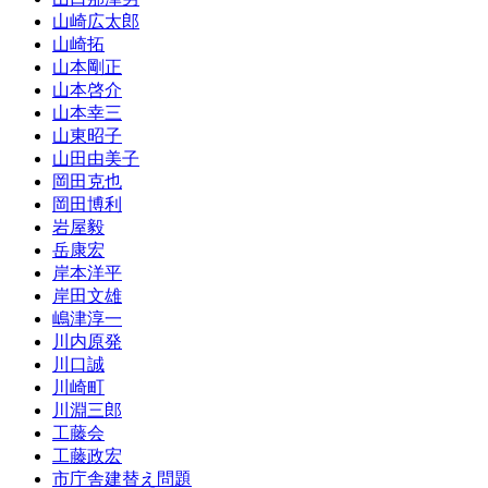
山崎広太郎
山崎拓
山本剛正
山本啓介
山本幸三
山東昭子
山田由美子
岡田克也
岡田博利
岩屋毅
岳康宏
岸本洋平
岸田文雄
嶋津淳一
川内原発
川口誠
川崎町
川淵三郎
工藤会
工藤政宏
市庁舎建替え問題