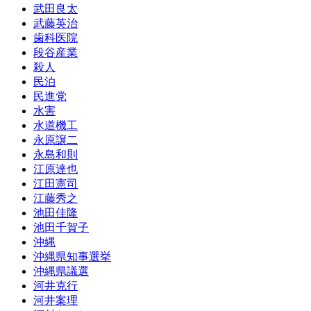
武田良太
武藤英治
歯科医院
段谷産業
殺人
民泊
民進党
水害
水道機工
永原譲二
永島和則
江原達也
江田憲司
江藤秀之
池田佳隆
池田千賀子
沖縄
沖縄県知事選挙
沖縄県議選
河井克行
河井案理