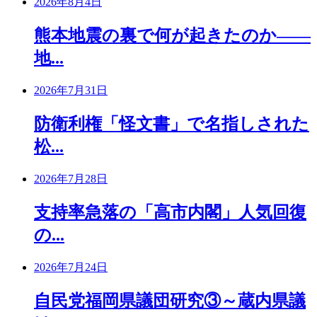
2026年8月4日
熊本地震の裏で何が起きたのか――
地...
2026年7月31日
防衛利権「怪文書」で名指しされた
松...
2026年7月28日
支持率急落の「高市内閣」人気回復
の...
2026年7月24日
自民党福岡県議団研究③～蔵内県議