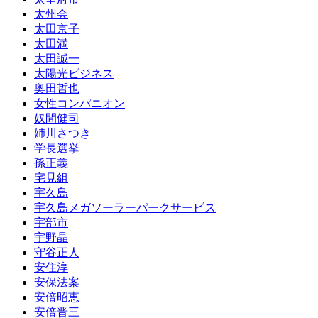
太州会
太田京子
太田満
太田誠一
太陽光ビジネス
奥田哲也
女性コンパニオン
奴間健司
姉川さつき
学長選挙
孫正義
宅見組
宇久島
宇久島メガソーラーパークサービス
宇部市
宇野晶
守谷正人
安住淳
安保法案
安倍昭恵
安倍晋三