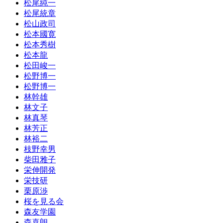
松尾純一
松尾統章
松山政司
松本國寛
松本秀樹
松本龍
松田峻一
松野博一
松野博一
林幹雄
林文子
林真琴
林芳正
林裕二
枝野幸男
柴田雅子
栄伸開発
栄技研
栗原渉
桜を見る会
森友学園
森喜朗