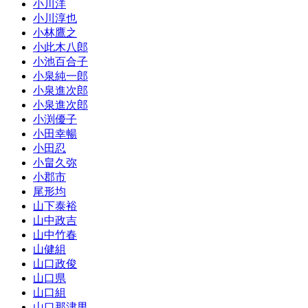
小川洋
小川淳也
小林鷹之
小此木八郎
小池百合子
小泉純一郎
小泉進次郎
小泉進次郎
小渕優子
小田幸暢
小田忍
小畠久弥
小郡市
尾形均
山下泰裕
山中政吉
山中竹春
山健組
山口政俊
山口県
山口組
山口那津男