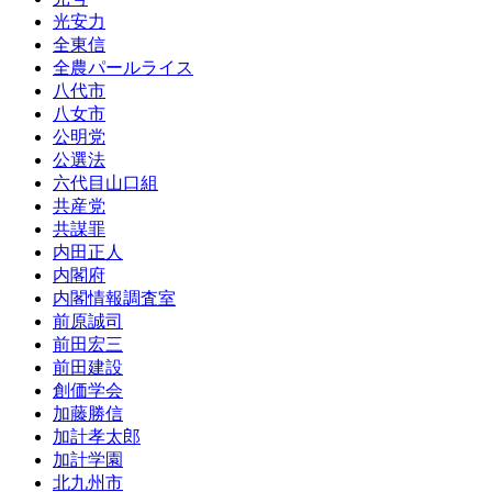
光安力
全東信
全農パールライス
八代市
八女市
公明党
公選法
六代目山口組
共産党
共謀罪
内田正人
内閣府
内閣情報調査室
前原誠司
前田宏三
前田建設
創価学会
加藤勝信
加計孝太郎
加計学園
北九州市