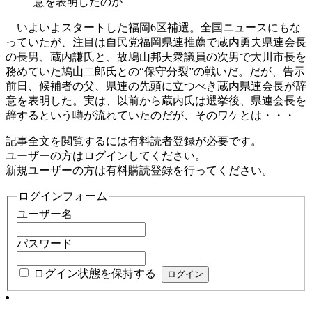
意を表明したのか
いよいよスタートした福岡6区補選。全国ニュースにもな
っていたが、注目は自民党福岡県連推薦で蔵内勇夫県連会長
の長男、蔵内謙氏と、故鳩山邦夫衆議員の次男で大川市長を
務めていた鳩山二郎氏との“保守分裂”の戦いだ。だが、告示
前日、候補者の父、県連の先頭に立つべき蔵内県連会長が辞
意を表明した。実は、以前から蔵内氏は選挙後、県連会長を
辞するという噂が流れていたのだが、そのワケとは・・・
記事全文を閲覧するには有料読者登録が必要です。
ユーザーの方はログインしてください。
新規ユーザーの方は有料購読登録を行ってください。
ログインフォーム
ユーザー名
パスワード
ログイン状態を保持する