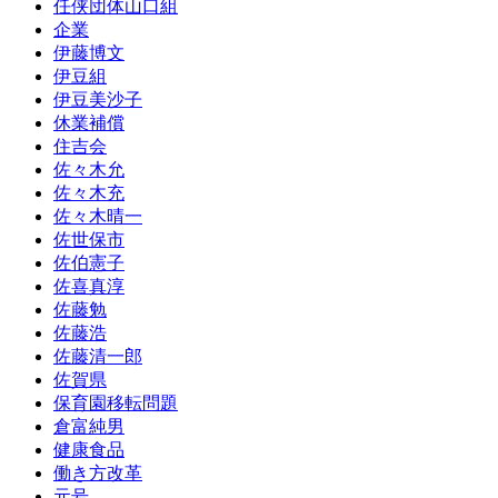
任侠団体山口組
企業
伊藤博文
伊豆組
伊豆美沙子
休業補償
住吉会
佐々木允
佐々木充
佐々木晴一
佐世保市
佐伯憲子
佐喜真淳
佐藤勉
佐藤浩
佐藤清一郎
佐賀県
保育園移転問題
倉富純男
健康食品
働き方改革
元号