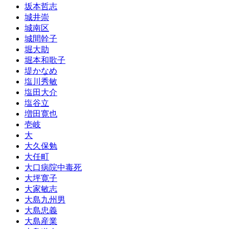
坂本哲志
城井崇
城南区
城間幹子
堀大助
堀本和歌子
堤かなめ
塩川秀敏
塩田大介
塩谷立
増田寛也
壱岐
大
大久保勉
大任町
大口病院中毒死
大坪寛子
大家敏志
大島九州男
大島忠義
大島産業