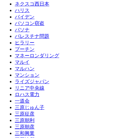
ネクスコ西日本
ハリス
バイデン
パソコン窃盗
パソナ
パレスチナ問題
ヒラリー
プーチン
マネーロンダリング
マルイ
マルハン
マンション
ライズジャパン
リニア中央線
ロハス電力
一道会
三原じゅん子
三原征彦
三原朝利
三原朝彦
三和興業