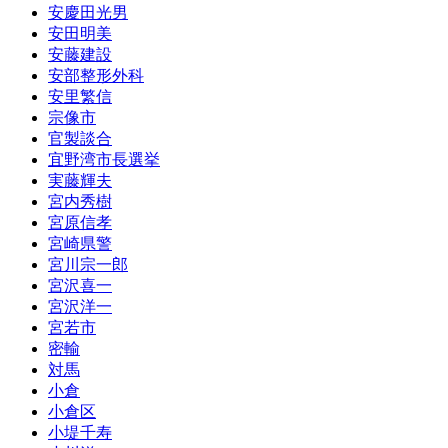
安慶田光男
安田明美
安藤建設
安部整形外科
安里繁信
宗像市
官製談合
宜野湾市長選挙
実藤輝夫
宮内秀樹
宮原信孝
宮崎県警
宮川宗一郎
宮沢喜一
宮沢洋一
宮若市
密輸
対馬
小倉
小倉区
小堤千寿