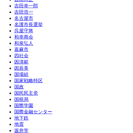
吉田幸一郎
吉田浩一
名古屋市
名護市長選挙
呉屋守将
和幸商会
和泉弘人
嘉麻市
四社会
因清範
因辰美
国場組
国家戦略特区
国政
国民民主党
国税局
国際学園
国際金融センター
地下鉄
地震
坂井学