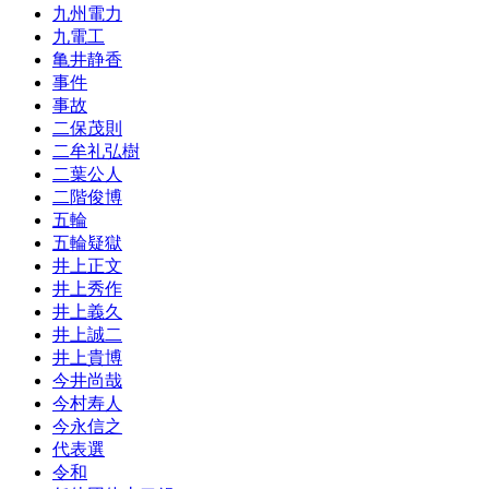
九州電力
九電工
亀井静香
事件
事故
二保茂則
二牟礼弘樹
二葉公人
二階俊博
五輪
五輪疑獄
井上正文
井上秀作
井上義久
井上誠二
井上貴博
今井尚哉
今村寿人
今永信之
代表選
令和