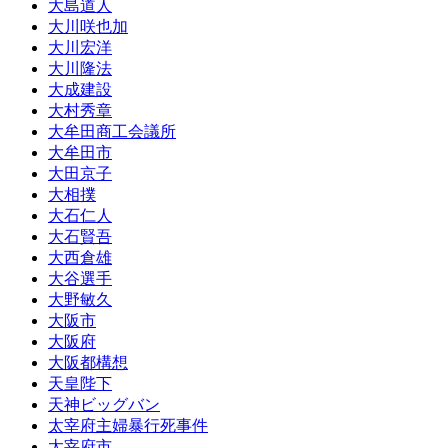
大島道人
大川咲也加
大川宏洋
大川隆法
大成建設
大村秀章
大牟田商工会議所
大牟田市
大田京子
大相撲
大石仁人
大石賢吾
大西倉雄
大谷選手
大野敏久
大阪市
大阪府
大阪都構想
天皇陛下
天神ビッグバン
太宰府主婦暴行死事件
太宰府市