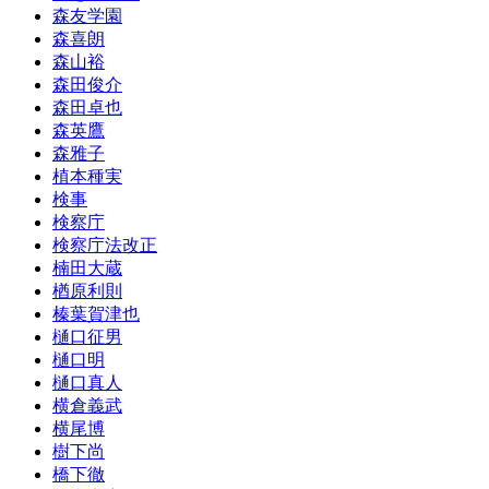
森友学園
森喜朗
森山裕
森田俊介
森田卓也
森英鷹
森雅子
植本種実
検事
検察庁
検察庁法改正
楠田大蔵
楢原利則
榛葉賀津也
樋口征男
樋口明
樋口真人
横倉義武
横尾博
樹下尚
橋下徹