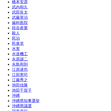
橋本安彦
武内和久
武田良太
武藤英治
歯科医院
段谷産業
殺人
民泊
民進党
水害
水道機工
永原譲二
永島和則
江原達也
江田憲司
江藤秀之
池田佳隆
池田千賀子
沖縄
沖縄県知事選挙
沖縄県議選