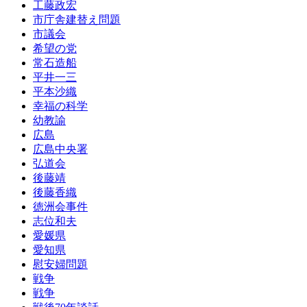
工藤政宏
市庁舎建替え問題
市議会
希望の党
常石造船
平井一三
平本沙織
幸福の科学
幼教諭
広島
広島中央署
弘道会
後藤靖
後藤香織
徳洲会事件
志位和夫
愛媛県
愛知県
慰安婦問題
戦争
戦争