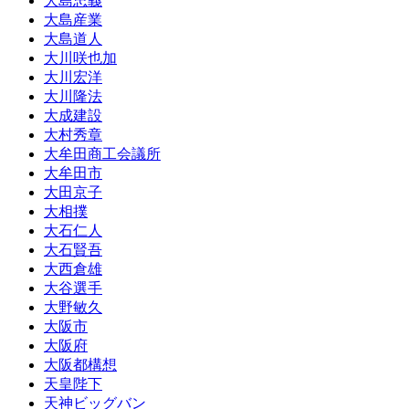
大島忠義
大島産業
大島道人
大川咲也加
大川宏洋
大川隆法
大成建設
大村秀章
大牟田商工会議所
大牟田市
大田京子
大相撲
大石仁人
大石賢吾
大西倉雄
大谷選手
大野敏久
大阪市
大阪府
大阪都構想
天皇陛下
天神ビッグバン