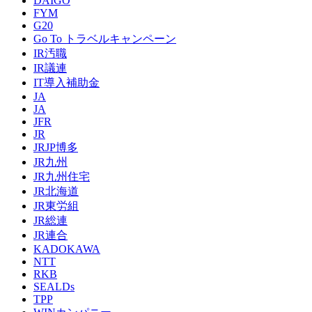
DAIGO
FYM
G20
Go To トラベルキャンペーン
IR汚職
IR議連
IT導入補助金
JA
JA
JFR
JR
JRJP博多
JR九州
JR九州住宅
JR北海道
JR東労組
JR総連
JR連合
KADOKAWA
NTT
RKB
SEALDs
TPP