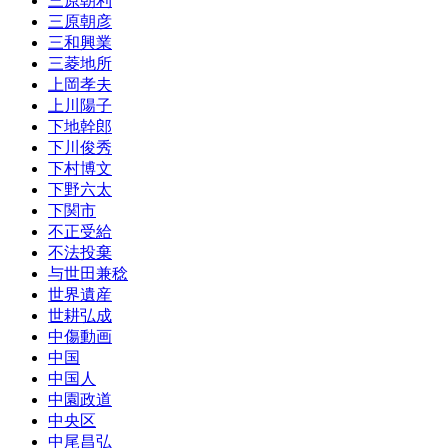
三原朝利
三原朝彦
三和興業
三菱地所
上岡孝夫
上川陽子
下地幹郎
下川俊秀
下村博文
下野六太
下関市
不正受給
不法投棄
与世田兼稔
世界遺産
世耕弘成
中傷動画
中国
中国人
中園政道
中央区
中尾昌弘