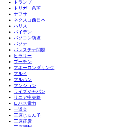
トランプ
トリガー条項
ナフサ
ネクスコ西日本
ハリス
バイデン
パソコン窃盗
パソナ
パレスチナ問題
ヒラリー
プーチン
マネーロンダリング
マルイ
マルハン
マンション
ライズジャパン
リニア中央線
ロハス電力
一道会
三原じゅん子
三原征彦