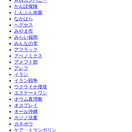
WINカンパニー
かんぽ保険
しんぶん赤旗
なかはら
へグセス
みやま市
みらい福岡
みんなの党
アフラック
アベノミクス
アメフト部
アレフ
イラン
イラン戦争
ウクライナ侵攻
エステートワン
オウム真理教
オスプレイ
オール沖縄
カジノ法案
カネボウ
ケア・トランポリン