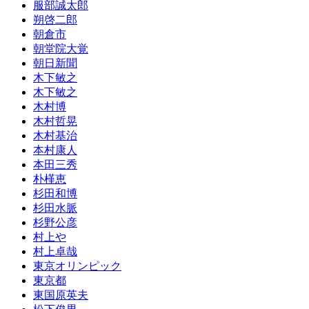
服部誠太郎
朔啓二郎
朝倉市
朝堂院大覚
朝日新聞
木下敏之
木下敏之
木村博
木村哲晃
木村基治
本村康人
本田三秀
朴槿恵
杉田和博
杉田水脈
杉野公彦
村上や
村上卓哉
東京オリンピック
東京都
東国原英夫