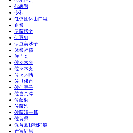
今永信之
代表選
令和
任侠団体山口組
企業
伊藤博文
伊豆組
伊豆美沙子
休業補償
住吉会
佐々木允
佐々木充
佐々木晴一
佐世保市
佐伯憲子
佐喜真淳
佐藤勉
佐藤浩
佐藤清一郎
佐賀県
保育園移転問題
倉富純男