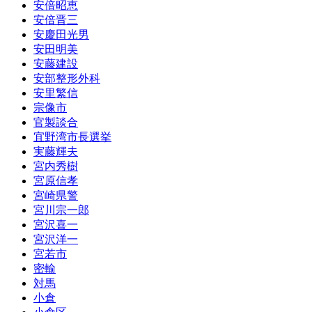
安倍昭恵
安倍晋三
安慶田光男
安田明美
安藤建設
安部整形外科
安里繁信
宗像市
官製談合
宜野湾市長選挙
実藤輝夫
宮内秀樹
宮原信孝
宮崎県警
宮川宗一郎
宮沢喜一
宮沢洋一
宮若市
密輸
対馬
小倉