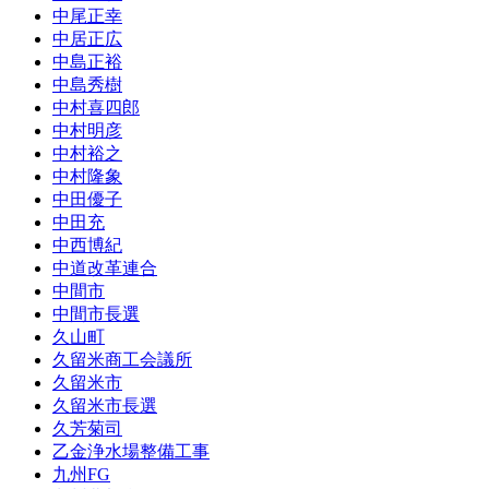
中尾正幸
中居正広
中島正裕
中島秀樹
中村喜四郎
中村明彦
中村裕之
中村隆象
中田優子
中田充
中西博紀
中道改革連合
中間市
中間市長選
久山町
久留米商工会議所
久留米市
久留米市長選
久芳菊司
乙金浄水場整備工事
九州FG