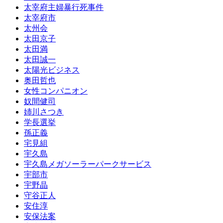
太宰府主婦暴行死事件
太宰府市
太州会
太田京子
太田満
太田誠一
太陽光ビジネス
奥田哲也
女性コンパニオン
奴間健司
姉川さつき
学長選挙
孫正義
宅見組
宇久島
宇久島メガソーラーパークサービス
宇部市
宇野晶
守谷正人
安住淳
安保法案