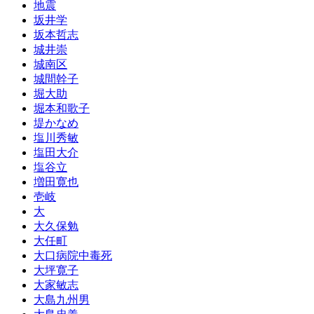
地震
坂井学
坂本哲志
城井崇
城南区
城間幹子
堀大助
堀本和歌子
堤かなめ
塩川秀敏
塩田大介
塩谷立
増田寛也
壱岐
大
大久保勉
大任町
大口病院中毒死
大坪寛子
大家敏志
大島九州男