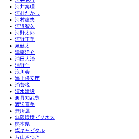
河井克行
河井案理
河村たかし
河村建夫
河邉智久
河野太郎
河野正美
泉健太
津森洋介
浦田大治
浦野仁
浪川会
海上保安庁
消費税
清水建設
渡具知武豊
渡辺喜美
無所属
無限環境ビジネス
熊本県
燦キャピタル
片山さつき