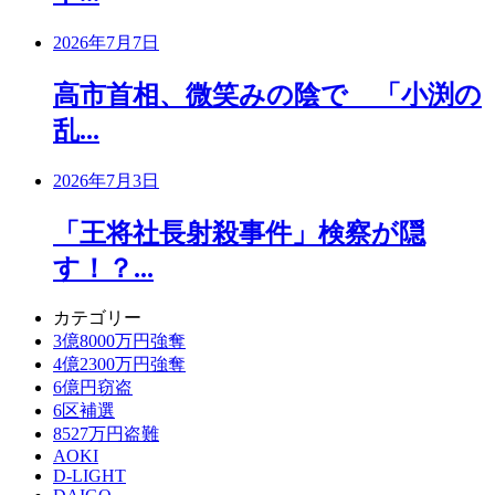
2026年7月7日
高市首相、微笑みの陰で 「小渕の
乱...
2026年7月3日
「王将社長射殺事件」検察が隠
す！？...
カテゴリー
3億8000万円強奪
4億2300万円強奪
6億円窃盗
6区補選
8527万円盗難
AOKI
D-LIGHT