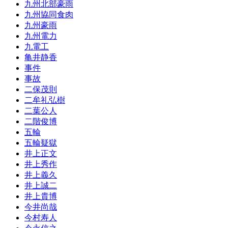
九州北部豪雨
九州協同食肉
九州豪雨
九州電力
九電工
亀井静香
事件
事故
二保茂則
二牟礼弘樹
二葉公人
二階俊博
五輪
五輪疑獄
井上正文
井上秀作
井上義久
井上誠二
井上貴博
今井尚哉
今村寿人