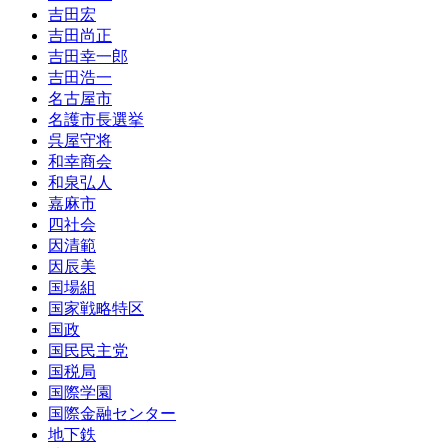
吉田宏
吉田尚正
吉田幸一郎
吉田浩一
名古屋市
名護市長選挙
呉屋守将
和幸商会
和泉弘人
嘉麻市
四社会
因清範
因辰美
国場組
国家戦略特区
国政
国民民主党
国税局
国際学園
国際金融センター
地下鉄