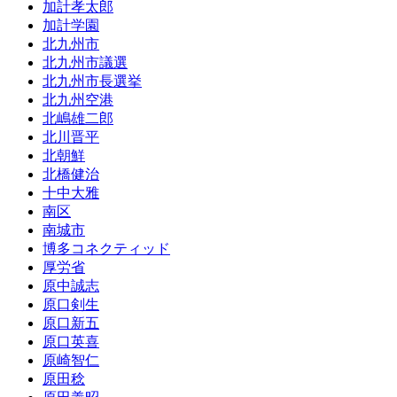
加計孝太郎
加計学園
北九州市
北九州市議選
北九州市長選挙
北九州空港
北嶋雄二郎
北川晋平
北朝鮮
北橋健治
十中大雅
南区
南城市
博多コネクティッド
厚労省
原中誠志
原口剣生
原口新五
原口英喜
原崎智仁
原田稔