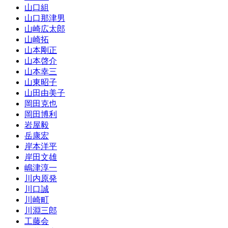
山口組
山口那津男
山崎広太郎
山崎拓
山本剛正
山本啓介
山本幸三
山東昭子
山田由美子
岡田克也
岡田博利
岩屋毅
岳康宏
岸本洋平
岸田文雄
嶋津淳一
川内原発
川口誠
川崎町
川淵三郎
工藤会