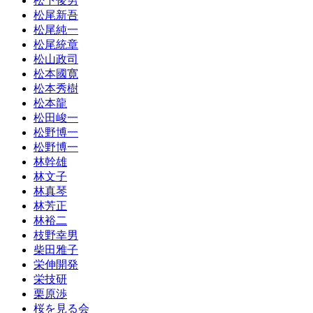
松下俊男
松尾新吾
松尾純一
松尾統章
松山政司
松本國寛
松本秀樹
松本龍
松田峻一
松野博一
松野博一
林幹雄
林文子
林真琴
林芳正
林裕二
枝野幸男
柴田雅子
栄伸開発
栄技研
栗原渉
桜を見る会