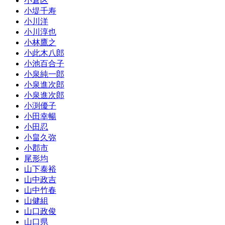
小倉区
小堤千寿
小川洋
小川淳也
小林鷹之
小此木八郎
小池百合子
小泉純一郎
小泉進次郎
小泉進次郎
小渕優子
小田幸暢
小田忍
小畠久弥
小郡市
尾形均
山下泰裕
山中政吉
山中竹春
山健組
山口政俊
山口県