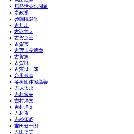
原田義昭
原発汚染水問題
参政党
参議院選挙
古川忠
古謝玄太
古賀之士
古賀市
古賀市長選挙
古賀篤
古賀誠
古賀誠一郎
台風被害
各種団体協議会
吉原太郎
吉村敏夫
吉村洋文
吉村洋文
吉村遥
吉松源昭
吉田健一朗
吉田博美