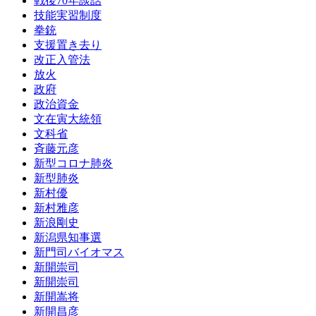
戦後70年談話
技能実習制度
拳銃
支援置き去り
改正入管法
放火
政府
政治資金
文在寅大統領
文科省
斉藤元彦
新型コロナ肺炎
新型肺炎
新村優
新村雅彦
新浪剛史
新潟県知事選
新門司バイオマス
新開崇司
新開崇司
新開嵩将
新開昌彦