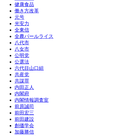
健康食品
働き方改革
元号
光安力
全東信
全農パールライス
八代市
八女市
公明党
公選法
六代目山口組
共産党
共謀罪
内田正人
内閣府
内閣情報調査室
前原誠司
前田宏三
前田建設
創価学会
加藤勝信