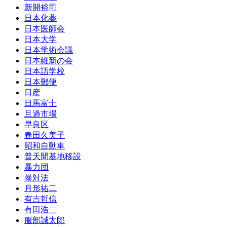
新開裕司
日本化薬
日本医師会
日本大学
日本学術会議
日本維新の会
日本語学校
日本郵便
日産
日馬富士
旦過市場
早良区
春田久美子
昭和自動車
普天間基地移設
暴力団
暴対法
月形祐二
有吉哲信
有田浩二
服部誠太郎