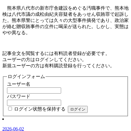
熊本県八代市の新市庁舎建設をめぐる汚職事件で、熊本地
検は八代市議の成松由紀夫容疑者をあっせん収賄罪で起訴し
た。熊本県警にとっては久々の大型事件摘発であり、政治家
が絡む贈収賄事件の立件に喝采が送られた。しかし、実態は
やや異なる。
記事全文を閲覧するには有料読者登録が必要です。
ユーザーの方はログインしてください。
新規ユーザーの方は有料購読登録を行ってください。
ログインフォーム
ユーザー名
パスワード
ログイン状態を保持する
2026-06-02