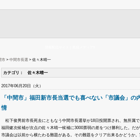
情報配信サイト｜政経メディア9
間市
>
中間市長選
> 佐々木晴一
カテゴリ： 佐々木晴一
2017年06月20日（火）
「中間市」福田新市長当選でも喜べない「市議会」の
情
松下俊男前市長死去にともなう中間市長選挙が18日投開票され、無所属で
福田健次候補が次点の佐々木晴一候補に3000票弱の差をつけ勝利した。だ
市議会は以前から横たわる難題がある。その難題をクリア出来るかどうか。