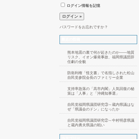
ログイン情報を記憶
パスワードをお忘れですか？
最近の投稿
熊本地震の裏で何が起きたのか――地質
リスク、イオン爆発事故、福岡県議団辞
任劇の全貌
防衛利権「怪文書」で名指しされた松山
自民党参院会長のファミリー企業
支持率急落の「高市内閣」人気回復の秘
策は「人事」と「沖縄知事選」
自民党福岡県議団研究③～蔵内県議はな
ぜ「県議会のドン」になったか
自民党福岡県議団研究②～中村明彦県議
と蔵内勇夫県議の戦い
カテゴリー