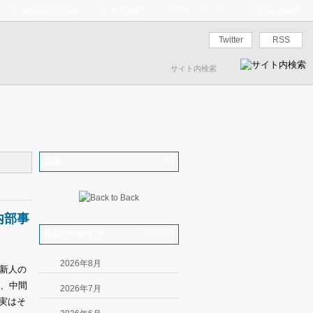
≫
有料購読の流れ
≫
利用規約
≫
サイトマップ
≫
お問い合せ
Twitter
RSS
広告
PR
内部事
月別アーカイブ
ARCHIVE
2026年8月
新人の
が、中間
2026年7月
実はそ