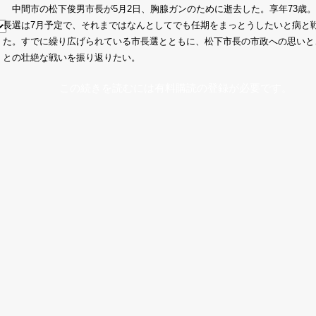
中間市の松下俊男市長が5月2日、胸腺ガンのために逝去した。享年73歳
長選は7月予定で、それまではなんとしてでも任期をまっとうしたいと病と
た。すでに繰り広げられている市長選とともに、松下市長の市政への思いと
との壮絶な戦いを振り返りたい。
この続きを読むには有料購読の登録が必要です。