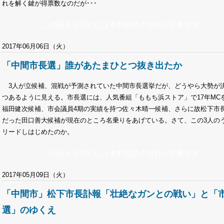
れを解く鍵が得票数なのだが･･･
この続きを読むには有料購読の登録が必要です。
2017年06月06日（火）
「中間市長選」誰があたまひとつ抜き出たか
3人が立候補、混戦が予測されていた中間市長選挙だが、どうやら大勢が
つあるように見える。市長選には、人気番組「ももち浜ストア」で17年MC
福田健次候補、市会議員4期の実績を持つ佐々木晴一候補、さらに故松下市
だった田口善大候補が現在のところ名乗りをあげている。さて、この3人の
リードしはじめたのか。
この続きを読むには有料購読の登録が必要です。
2017年05月09日（火）
「中間市」松下市長訃報「壮絶なガンとの戦い」と「
選」のゆくえ