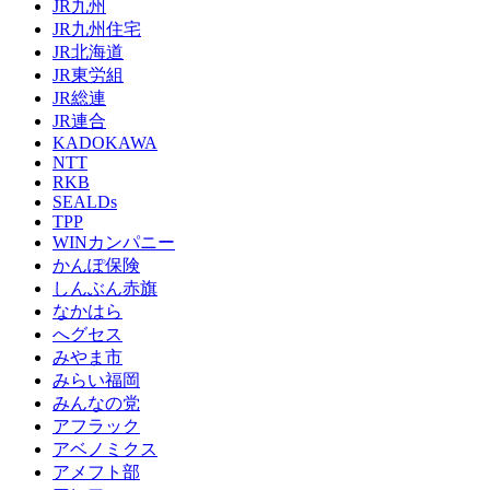
JR九州
JR九州住宅
JR北海道
JR東労組
JR総連
JR連合
KADOKAWA
NTT
RKB
SEALDs
TPP
WINカンパニー
かんぽ保険
しんぶん赤旗
なかはら
へグセス
みやま市
みらい福岡
みんなの党
アフラック
アベノミクス
アメフト部