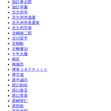
加計孝太郎
加計学園
北九州市
北九州市議選
北九州市長選挙
北九州空港
北嶋雄二郎
北川晋平
北朝鮮
北橋健治
十中大雅
南区
南城市
博多コネクティッド
厚労省
原中誠志
原口剣生
原口新五
原口英喜
原崎智仁
原田稔