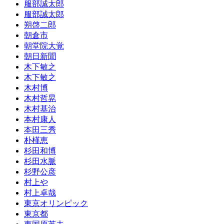
服部誠太郎
服部誠太郎
朔啓二郎
朝倉市
朝堂院大覚
朝日新聞
木下敏之
木下敏之
木村博
木村哲晃
木村基治
本村康人
本田三秀
朴槿恵
杉田和博
杉田水脈
杉野公彦
村上や
村上卓哉
東京オリンピック
東京都