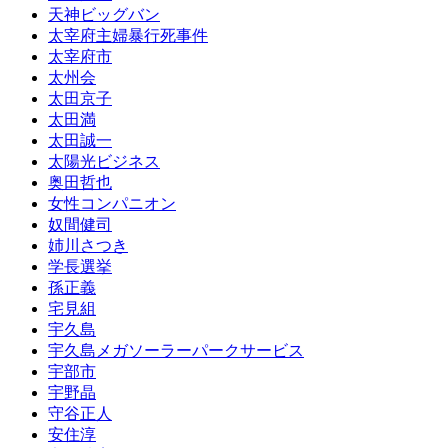
天神ビッグバン
太宰府主婦暴行死事件
太宰府市
太州会
太田京子
太田満
太田誠一
太陽光ビジネス
奥田哲也
女性コンパニオン
奴間健司
姉川さつき
学長選挙
孫正義
宅見組
宇久島
宇久島メガソーラーパークサービス
宇部市
宇野晶
守谷正人
安住淳