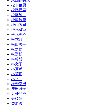
東国原英夫
松下俊男
松尾新吾
松尾純一
松尾統章
松山政司
松本國寛
松本秀樹
松本龍
松田峻一
松野博一
松野博一
林幹雄
林文子
林真琴
林芳正
林裕二
枝野幸男
柴田雅子
栄伸開発
栄技研
栗原渉