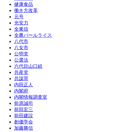
健康食品
働き方改革
元号
光安力
全東信
全農パールライス
八代市
八女市
公明党
公選法
六代目山口組
共産党
共謀罪
内田正人
内閣府
内閣情報調査室
前原誠司
前田宏三
前田建設
創価学会
加藤勝信