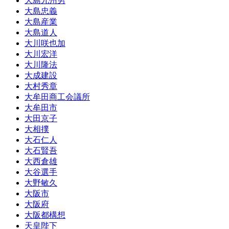
大島九州男
大島忠義
大島産業
大島道人
大川咲也加
大川宏洋
大川隆法
大成建設
大村秀章
大牟田商工会議所
大牟田市
大田京子
大相撲
大石仁人
大石賢吾
大西倉雄
大谷選手
大野敏久
大阪市
大阪府
大阪都構想
天皇陛下