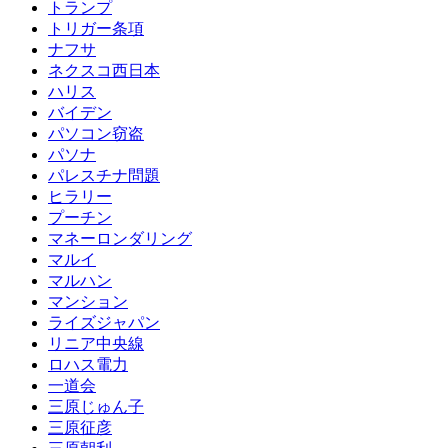
トランプ
トリガー条項
ナフサ
ネクスコ西日本
ハリス
バイデン
パソコン窃盗
パソナ
パレスチナ問題
ヒラリー
プーチン
マネーロンダリング
マルイ
マルハン
マンション
ライズジャパン
リニア中央線
ロハス電力
一道会
三原じゅん子
三原征彦