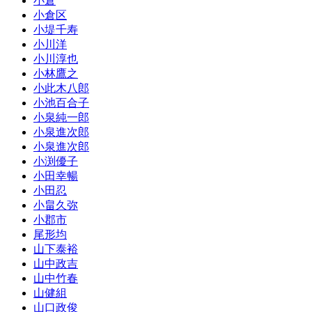
小倉
小倉区
小堤千寿
小川洋
小川淳也
小林鷹之
小此木八郎
小池百合子
小泉純一郎
小泉進次郎
小泉進次郎
小渕優子
小田幸暢
小田忍
小畠久弥
小郡市
尾形均
山下泰裕
山中政吉
山中竹春
山健組
山口政俊