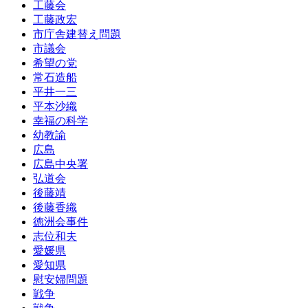
工藤会
工藤政宏
市庁舎建替え問題
市議会
希望の党
常石造船
平井一三
平本沙織
幸福の科学
幼教諭
広島
広島中央署
弘道会
後藤靖
後藤香織
徳洲会事件
志位和夫
愛媛県
愛知県
慰安婦問題
戦争