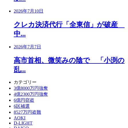
2026年7月10日
クレカ決済代行「全東信」が破産
中...
2026年7月7日
高市首相、微笑みの陰で 「小渕の
乱...
カテゴリー
3億8000万円強奪
4億2300万円強奪
6億円窃盗
6区補選
8527万円盗難
AOKI
D-LIGHT