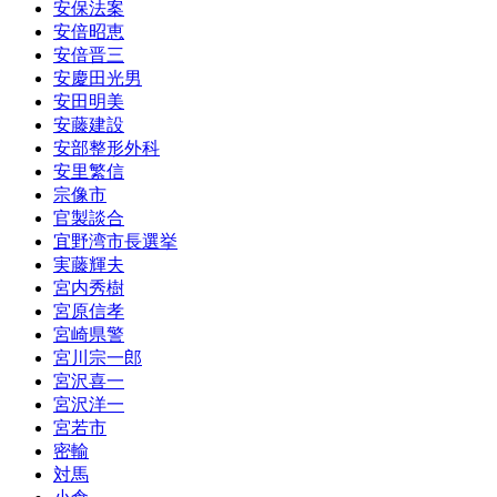
安保法案
安倍昭恵
安倍晋三
安慶田光男
安田明美
安藤建設
安部整形外科
安里繁信
宗像市
官製談合
宜野湾市長選挙
実藤輝夫
宮内秀樹
宮原信孝
宮崎県警
宮川宗一郎
宮沢喜一
宮沢洋一
宮若市
密輸
対馬