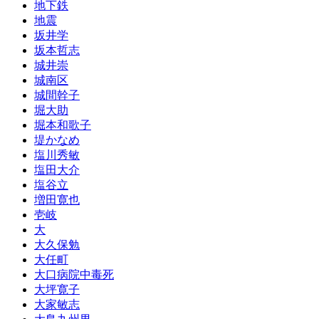
地下鉄
地震
坂井学
坂本哲志
城井崇
城南区
城間幹子
堀大助
堀本和歌子
堤かなめ
塩川秀敏
塩田大介
塩谷立
増田寛也
壱岐
大
大久保勉
大任町
大口病院中毒死
大坪寛子
大家敏志