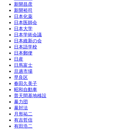
新開昌彦
新開裕司
日本化薬
日本医師会
日本大学
日本学術会議
日本維新の会
日本語学校
日本郵便
日産
日馬富士
旦過市場
早良区
春田久美子
昭和自動車
普天間基地移設
暴力団
暴対法
月形祐二
有吉哲信
有田浩二