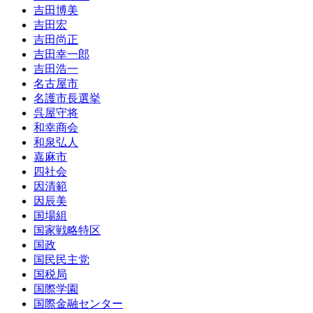
吉田博美
吉田宏
吉田尚正
吉田幸一郎
吉田浩一
名古屋市
名護市長選挙
呉屋守将
和幸商会
和泉弘人
嘉麻市
四社会
因清範
因辰美
国場組
国家戦略特区
国政
国民民主党
国税局
国際学園
国際金融センター