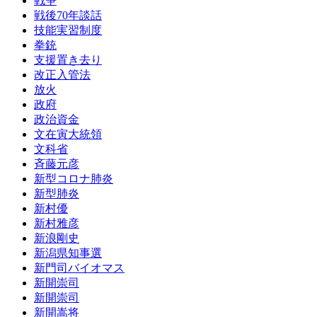
戦争
戦後70年談話
技能実習制度
拳銃
支援置き去り
改正入管法
放火
政府
政治資金
文在寅大統領
文科省
斉藤元彦
新型コロナ肺炎
新型肺炎
新村優
新村雅彦
新浪剛史
新潟県知事選
新門司バイオマス
新開崇司
新開崇司
新開嵩将