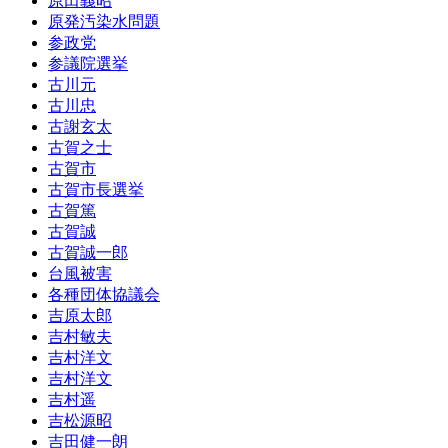
原田義昭
原発汚染水問題
参政党
参議院選挙
古川元
古川忠
古謝玄太
古賀之士
古賀市
古賀市長選挙
古賀篤
古賀誠
古賀誠一郎
台風被害
各種団体協議会
吉原太郎
吉村敏夫
吉村洋文
吉村洋文
吉村遥
吉松源昭
吉田健一朗