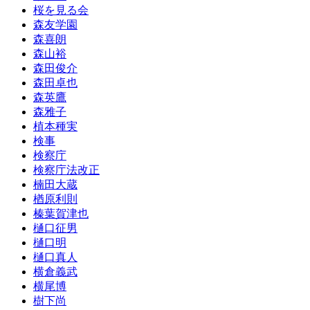
桜を見る会
森友学園
森喜朗
森山裕
森田俊介
森田卓也
森英鷹
森雅子
植本種実
検事
検察庁
検察庁法改正
楠田大蔵
楢原利則
榛葉賀津也
樋口征男
樋口明
樋口真人
横倉義武
横尾博
樹下尚