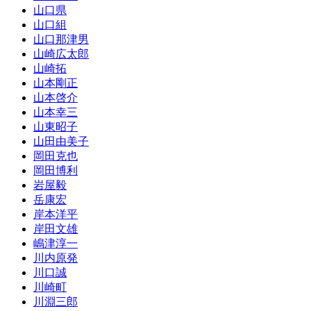
山口県
山口組
山口那津男
山崎広太郎
山崎拓
山本剛正
山本啓介
山本幸三
山東昭子
山田由美子
岡田克也
岡田博利
岩屋毅
岳康宏
岸本洋平
岸田文雄
嶋津淳一
川内原発
川口誠
川崎町
川淵三郎