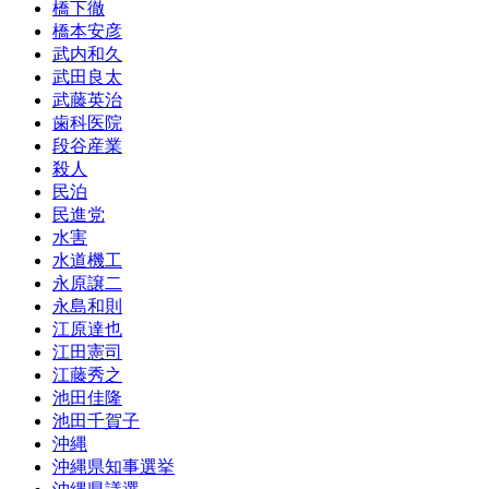
橋下徹
橋本安彦
武内和久
武田良太
武藤英治
歯科医院
段谷産業
殺人
民泊
民進党
水害
水道機工
永原譲二
永島和則
江原達也
江田憲司
江藤秀之
池田佳隆
池田千賀子
沖縄
沖縄県知事選挙