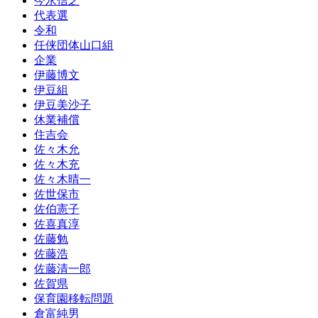
今永信之
代表選
令和
任侠団体山口組
企業
伊藤博文
伊豆組
伊豆美沙子
休業補償
住吉会
佐々木允
佐々木充
佐々木晴一
佐世保市
佐伯憲子
佐喜真淳
佐藤勉
佐藤浩
佐藤清一郎
佐賀県
保育園移転問題
倉富純男