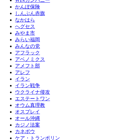
WINカンパニー
かんぽ保険
しんぶん赤旗
なかはら
へグセス
みやま市
みらい福岡
みんなの党
アフラック
アベノミクス
アメフト部
アレフ
イラン
イラン戦争
ウクライナ侵攻
エステートワン
オウム真理教
オスプレイ
オール沖縄
カジノ法案
カネボウ
ケア・トランポリン