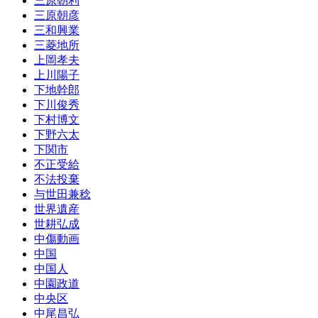
三原朝利
三原朝彦
三和興業
三菱地所
上岡孝夫
上川陽子
下地幹郎
下川俊秀
下村博文
下野六太
下関市
不正受給
不法投棄
与世田兼稔
世界遺産
世耕弘成
中傷動画
中国
中国人
中園政道
中央区
中尾昌弘