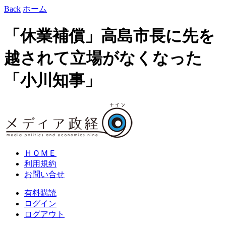
Back
ホーム
「休業補償」高島市長に先を
越されて立場がなくなった
「小川知事」
ＨＯＭＥ
利用規約
お問い合せ
有料購読
ログイン
ログアウト