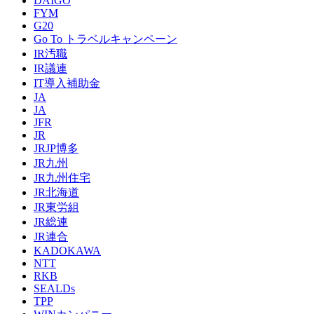
DAIGO
FYM
G20
Go To トラベルキャンペーン
IR汚職
IR議連
IT導入補助金
JA
JA
JFR
JR
JRJP博多
JR九州
JR九州住宅
JR北海道
JR東労組
JR総連
JR連合
KADOKAWA
NTT
RKB
SEALDs
TPP