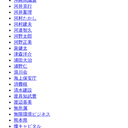
沖縄県議選
河井克行
河井案理
河村たかし
河村建夫
河邉智久
河野太郎
河野正美
泉健太
津森洋介
浦田大治
浦野仁
浪川会
海上保安庁
消費税
清水建設
渡具知武豊
渡辺喜美
無所属
無限環境ビジネス
熊本県
燦キャピタル