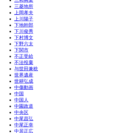
三和興業
三菱地所
上岡孝夫
上川陽子
下地幹郎
下川俊秀
下村博文
下野六太
下関市
不正受給
不法投棄
与世田兼稔
世界遺産
世耕弘成
中傷動画
中国
中国人
中園政道
中央区
中尾昌弘
中尾正幸
中居正広