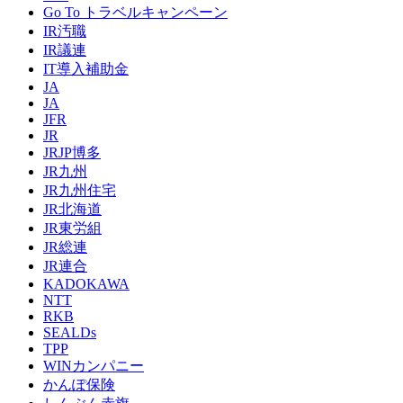
Go To トラベルキャンペーン
IR汚職
IR議連
IT導入補助金
JA
JA
JFR
JR
JRJP博多
JR九州
JR九州住宅
JR北海道
JR東労組
JR総連
JR連合
KADOKAWA
NTT
RKB
SEALDs
TPP
WINカンパニー
かんぽ保険