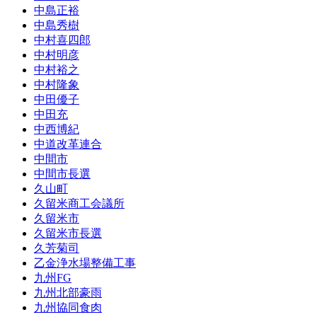
中島正裕
中島秀樹
中村喜四郎
中村明彦
中村裕之
中村隆象
中田優子
中田充
中西博紀
中道改革連合
中間市
中間市長選
久山町
久留米商工会議所
久留米市
久留米市長選
久芳菊司
乙金浄水場整備工事
九州FG
九州北部豪雨
九州協同食肉