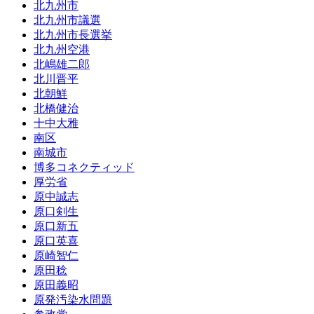
北九州市
北九州市議選
北九州市長選挙
北九州空港
北嶋雄二郎
北川晋平
北朝鮮
北橋健治
十中大雅
南区
南城市
博多コネクティッド
厚労省
原中誠志
原口剣生
原口新五
原口英喜
原崎智仁
原田稔
原田義昭
原発汚染水問題