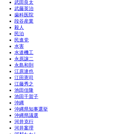
武田良太
武藤英治
歯科医院
段谷産業
殺人
民泊
民進党
水害
水道機工
永原譲二
永島和則
江原達也
江田憲司
江藤秀之
池田佳隆
池田千賀子
沖縄
沖縄県知事選挙
沖縄県議選
河井克行
河井案理