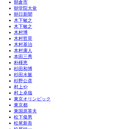
朝倉市
朝堂院大覚
朝日新聞
木下敏之
木下敏之
木村博
木村哲晃
木村基治
本村康人
本田三秀
朴槿恵
杉田和博
杉田水脈
杉野公彦
村上や
村上卓哉
東京オリンピック
東京都
東国原英夫
松下俊男
松尾新吾