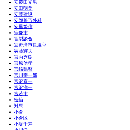
安慶田光男
安田明美
安藤建設
安部整形外科
安里繁信
宗像市
官製談合
宜野湾市長選挙
実藤輝夫
宮内秀樹
宮原信孝
宮崎県警
宮川宗一郎
宮沢喜一
宮沢洋一
宮若市
密輸
対馬
小倉
小倉区
小堤千寿