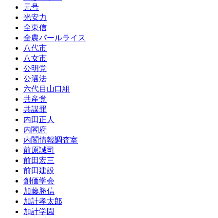
元号
光安力
全東信
全農パールライス
八代市
八女市
公明党
公選法
六代目山口組
共産党
共謀罪
内田正人
内閣府
内閣情報調査室
前原誠司
前田宏三
前田建設
創価学会
加藤勝信
加計孝太郎
加計学園