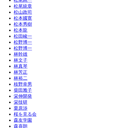
松尾純一
松尾統章
松山政司
松本國寛
松本秀樹
松本龍
松田峻一
松野博一
松野博一
林幹雄
林文子
林真琴
林芳正
林裕二
枝野幸男
柴田雅子
栄伸開発
栄技研
栗原渉
桜を見る会
森友学園
森喜朗