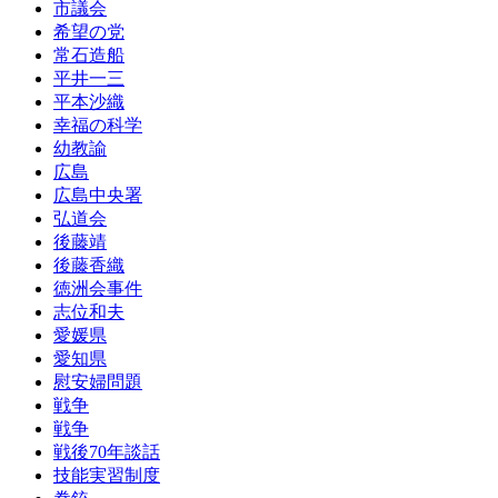
市議会
希望の党
常石造船
平井一三
平本沙織
幸福の科学
幼教諭
広島
広島中央署
弘道会
後藤靖
後藤香織
徳洲会事件
志位和夫
愛媛県
愛知県
慰安婦問題
戦争
戦争
戦後70年談話
技能実習制度