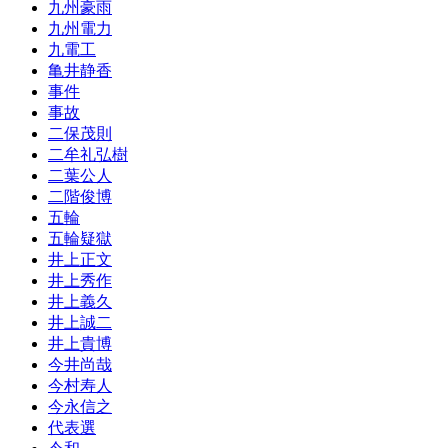
九州豪雨
九州電力
九電工
亀井静香
事件
事故
二保茂則
二牟礼弘樹
二葉公人
二階俊博
五輪
五輪疑獄
井上正文
井上秀作
井上義久
井上誠二
井上貴博
今井尚哉
今村寿人
今永信之
代表選