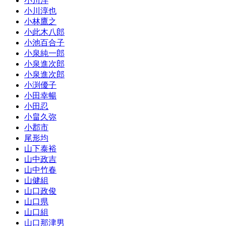
小川洋
小川淳也
小林鷹之
小此木八郎
小池百合子
小泉純一郎
小泉進次郎
小泉進次郎
小渕優子
小田幸暢
小田忍
小畠久弥
小郡市
尾形均
山下泰裕
山中政吉
山中竹春
山健組
山口政俊
山口県
山口組
山口那津男