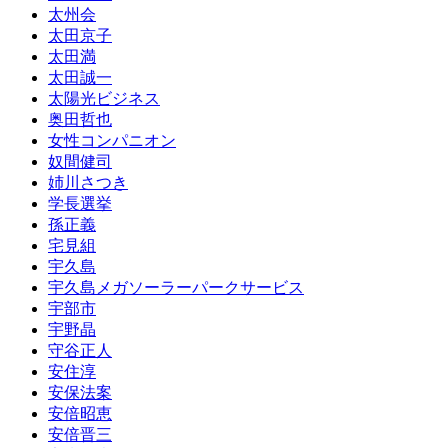
太州会
太田京子
太田満
太田誠一
太陽光ビジネス
奥田哲也
女性コンパニオン
奴間健司
姉川さつき
学長選挙
孫正義
宅見組
宇久島
宇久島メガソーラーパークサービス
宇部市
宇野晶
守谷正人
安住淳
安保法案
安倍昭恵
安倍晋三