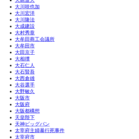
大島道人
大川咲也加
大川宏洋
大川隆法
大成建設
大村秀章
大牟田商工会議所
大牟田市
大田京子
大相撲
大石仁人
大石賢吾
大西倉雄
大谷選手
大野敏久
大阪市
大阪府
大阪都構想
天皇陛下
天神ビッグバン
太宰府主婦暴行死事件
太宰府市