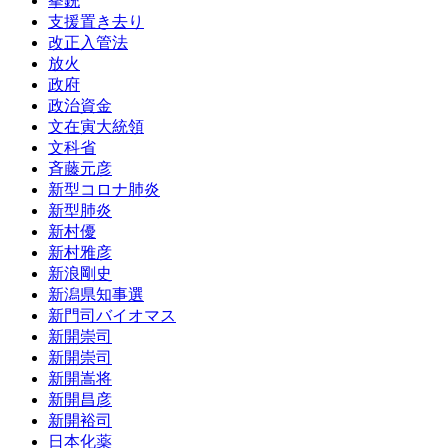
拳銃
支援置き去り
改正入管法
放火
政府
政治資金
文在寅大統領
文科省
斉藤元彦
新型コロナ肺炎
新型肺炎
新村優
新村雅彦
新浪剛史
新潟県知事選
新門司バイオマス
新開崇司
新開崇司
新開嵩将
新開昌彦
新開裕司
日本化薬