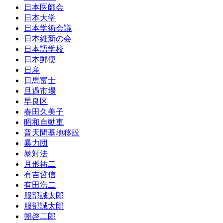
日本医師会
日本大学
日本学術会議
日本維新の会
日本語学校
日本郵便
日産
日馬富士
旦過市場
早良区
春田久美子
昭和自動車
普天間基地移設
暴力団
暴対法
月形祐二
有吉哲信
有田浩二
服部誠太郎
服部誠太郎
朔啓二郎