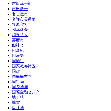
吉田幸一郎
吉田浩一
名古屋市
名護市長選挙
呉屋守将
和幸商会
和泉弘人
嘉麻市
四社会
因清範
因辰美
国場組
国家戦略特区
国政
国民民主党
国税局
国際学園
国際金融センター
地下鉄
地震
坂井学