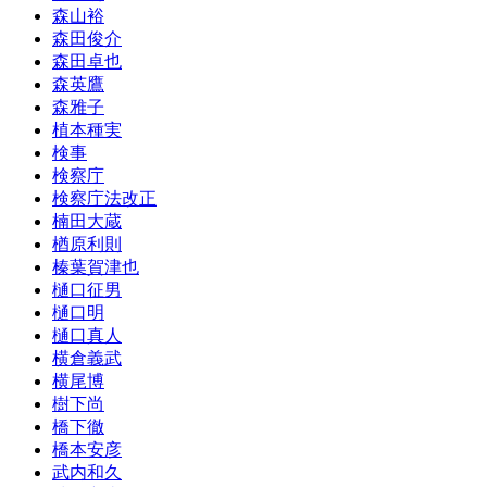
森山裕
森田俊介
森田卓也
森英鷹
森雅子
植本種実
検事
検察庁
検察庁法改正
楠田大蔵
楢原利則
榛葉賀津也
樋口征男
樋口明
樋口真人
横倉義武
横尾博
樹下尚
橋下徹
橋本安彦
武内和久