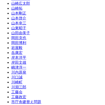
山崎広太郎
山崎拓
山本剛正
山本啓介
山本幸三
山東昭子
山田由美子
岡田克也
岡田博利
岩屋毅
岳康宏
岸本洋平
岸田文雄
嶋津淳一
川内原発
川口誠
川崎町
川淵三郎
工藤会
工藤政宏
市庁舎建替え問題