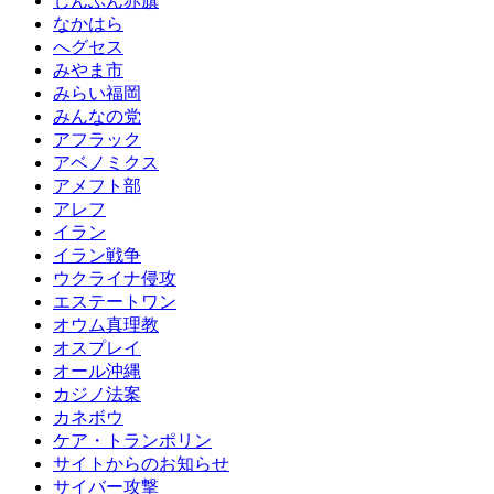
しんぶん赤旗
なかはら
へグセス
みやま市
みらい福岡
みんなの党
アフラック
アベノミクス
アメフト部
アレフ
イラン
イラン戦争
ウクライナ侵攻
エステートワン
オウム真理教
オスプレイ
オール沖縄
カジノ法案
カネボウ
ケア・トランポリン
サイトからのお知らせ
サイバー攻撃