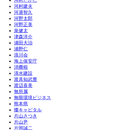
河村たかし
河村建夫
河邉智久
河野太郎
河野正美
泉健太
津森洋介
浦田大治
浦野仁
浪川会
海上保安庁
消費税
清水建設
渡具知武豊
渡辺喜美
無所属
無限環境ビジネス
熊本県
燦キャピタル
片山さつき
片山尹
片岡誠二