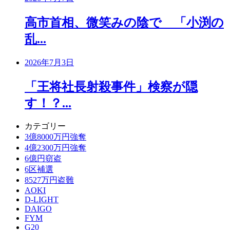
高市首相、微笑みの陰で 「小渕の
乱...
2026年7月3日
「王将社長射殺事件」検察が隠
す！？...
カテゴリー
3億8000万円強奪
4億2300万円強奪
6億円窃盗
6区補選
8527万円盗難
AOKI
D-LIGHT
DAIGO
FYM
G20