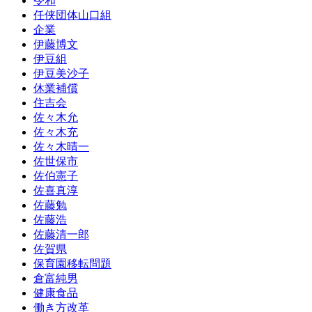
令和
任侠団体山口組
企業
伊藤博文
伊豆組
伊豆美沙子
休業補償
住吉会
佐々木允
佐々木充
佐々木晴一
佐世保市
佐伯憲子
佐喜真淳
佐藤勉
佐藤浩
佐藤清一郎
佐賀県
保育園移転問題
倉富純男
健康食品
働き方改革