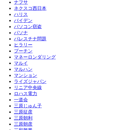
ナフサ
ネクスコ西日本
ハリス
バイデン
パソコン窃盗
パソナ
パレスチナ問題
ヒラリー
プーチン
マネーロンダリング
マルイ
マルハン
マンション
ライズジャパン
リニア中央線
ロハス電力
一道会
三原じゅん子
三原征彦
三原朝利
三原朝彦