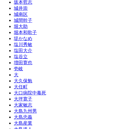
坂本哲志
城井崇
城南区
城間幹子
堀大助
堀本和歌子
堤かなめ
塩川秀敏
塩田大介
塩谷立
増田寛也
壱岐
大
大久保勉
大任町
大口病院中毒死
大坪寛子
大家敏志
大島九州男
大島忠義
大島産業