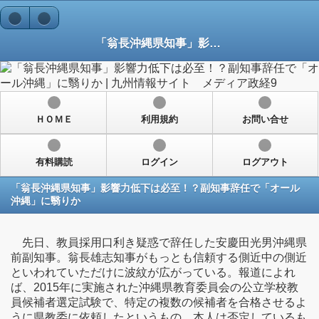
「翁長沖縄県知事」影響力低下は必至！？副知事辞任で「オール沖縄」に翳りか
ＨＯＭＥ
利用規約
お問い合せ
有料購読
ログイン
ログアウト
「翁長沖縄県知事」影響力低下は必至！？副知事辞任で「オール
沖縄」に翳りか
先日、教員採用口利き疑惑で辞任した安慶田光男沖縄県
前副知事。翁長雄志知事がもっとも信頼する側近中の側近
といわれていただけに波紋が広がっている。報道によれ
ば、2015年に実施された沖縄県教育委員会の公立学校教
員候補者選定試験で、特定の複数の候補者を合格させるよ
うに県教委に依頼したというもの。本人は否定しているも