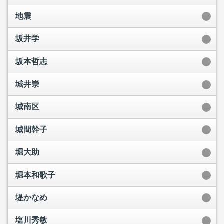
地震
坂井学
坂本哲志
城井崇
城南区
城間幹子
堀大助
堀本和歌子
堤かなめ
塩川秀敏