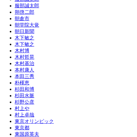
服部誠太郎
朔啓二郎
朝倉市
朝堂院大覚
朝日新聞
木下敏之
木下敏之
木村博
木村哲晃
木村基治
本村康人
本田三秀
朴槿恵
杉田和博
杉田水脈
杉野公彦
村上や
村上卓哉
東京オリンピック
東京都
東国原英夫