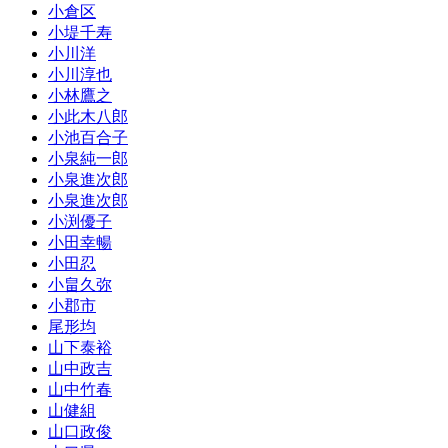
小倉区
小堤千寿
小川洋
小川淳也
小林鷹之
小此木八郎
小池百合子
小泉純一郎
小泉進次郎
小泉進次郎
小渕優子
小田幸暢
小田忍
小畠久弥
小郡市
尾形均
山下泰裕
山中政吉
山中竹春
山健組
山口政俊