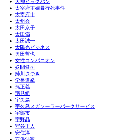
天神ビッグバン
太宰府主婦暴行死事件
太宰府市
太州会
太田京子
太田満
太田誠一
太陽光ビジネス
奥田哲也
女性コンパニオン
奴間健司
姉川さつき
学長選挙
孫正義
宅見組
宇久島
宇久島メガソーラーパークサービス
宇部市
宇野晶
守谷正人
安住淳
安保法案