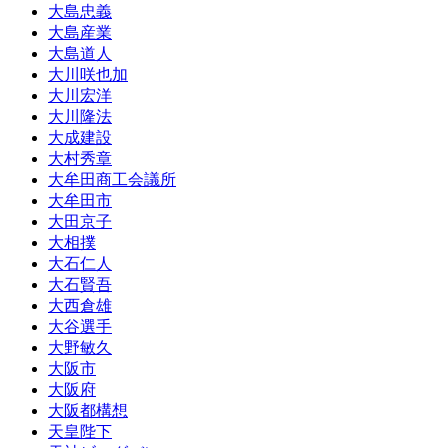
大島忠義
大島産業
大島道人
大川咲也加
大川宏洋
大川隆法
大成建設
大村秀章
大牟田商工会議所
大牟田市
大田京子
大相撲
大石仁人
大石賢吾
大西倉雄
大谷選手
大野敏久
大阪市
大阪府
大阪都構想
天皇陛下