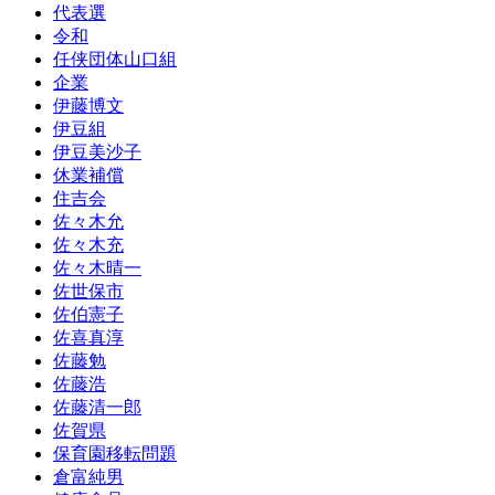
代表選
令和
任侠団体山口組
企業
伊藤博文
伊豆組
伊豆美沙子
休業補償
住吉会
佐々木允
佐々木充
佐々木晴一
佐世保市
佐伯憲子
佐喜真淳
佐藤勉
佐藤浩
佐藤清一郎
佐賀県
保育園移転問題
倉富純男