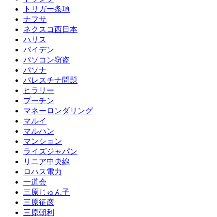
トリガー条項
ナフサ
ネクスコ西日本
ハリス
バイデン
パソコン窃盗
パソナ
パレスチナ問題
ヒラリー
プーチン
マネーロンダリング
マルイ
マルハン
マンション
ライズジャパン
リニア中央線
ロハス電力
一道会
三原じゅん子
三原征彦
三原朝利