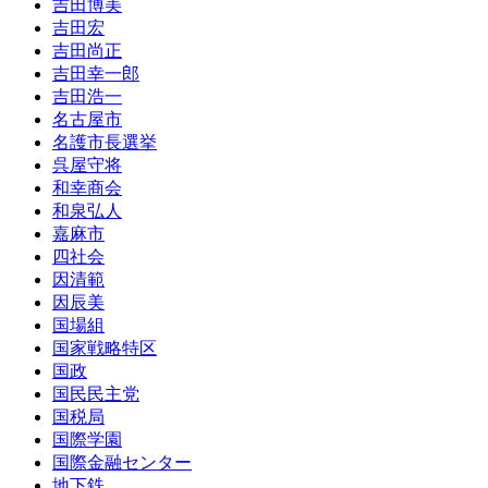
吉田博美
吉田宏
吉田尚正
吉田幸一郎
吉田浩一
名古屋市
名護市長選挙
呉屋守将
和幸商会
和泉弘人
嘉麻市
四社会
因清範
因辰美
国場組
国家戦略特区
国政
国民民主党
国税局
国際学園
国際金融センター
地下鉄