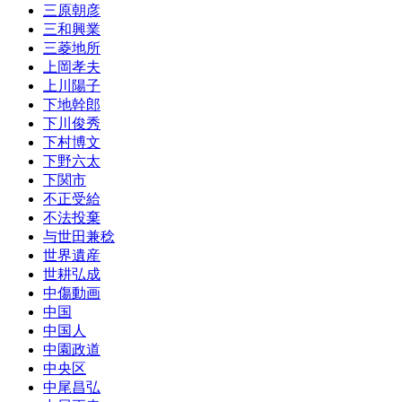
三原朝彦
三和興業
三菱地所
上岡孝夫
上川陽子
下地幹郎
下川俊秀
下村博文
下野六太
下関市
不正受給
不法投棄
与世田兼稔
世界遺産
世耕弘成
中傷動画
中国
中国人
中園政道
中央区
中尾昌弘