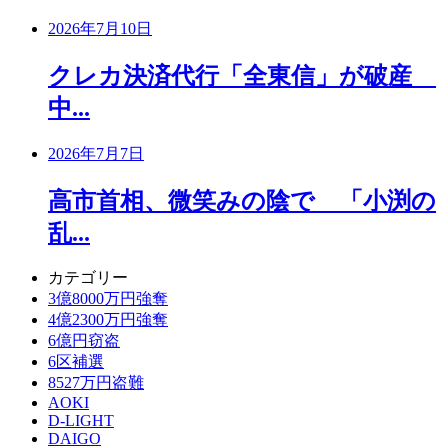
2026年7月10日
クレカ決済代行「全東信」が破産
中...
2026年7月7日
高市首相、微笑みの陰で 「小渕の
乱...
カテゴリー
3億8000万円強奪
4億2300万円強奪
6億円窃盗
6区補選
8527万円盗難
AOKI
D-LIGHT
DAIGO