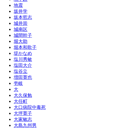
地震
坂井学
坂本哲志
城井崇
城南区
城間幹子
堀大助
堀本和歌子
堤かなめ
塩川秀敏
塩田大介
塩谷立
増田寛也
壱岐
大
大久保勉
大任町
大口病院中毒死
大坪寛子
大家敏志
大島九州男