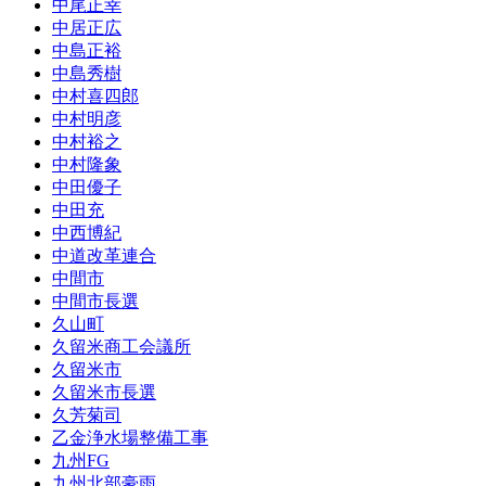
中尾正幸
中居正広
中島正裕
中島秀樹
中村喜四郎
中村明彦
中村裕之
中村隆象
中田優子
中田充
中西博紀
中道改革連合
中間市
中間市長選
久山町
久留米商工会議所
久留米市
久留米市長選
久芳菊司
乙金浄水場整備工事
九州FG
九州北部豪雨