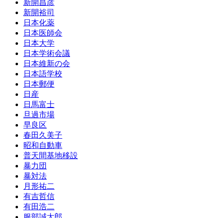
新開昌彦
新開裕司
日本化薬
日本医師会
日本大学
日本学術会議
日本維新の会
日本語学校
日本郵便
日産
日馬富士
旦過市場
早良区
春田久美子
昭和自動車
普天間基地移設
暴力団
暴対法
月形祐二
有吉哲信
有田浩二
服部誠太郎