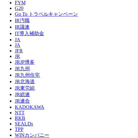
FYM
G20
Go To トラベルキャンペーン
IR汚職
IR議連
IT導入補助金
JA
JA
JFR
JR
JRJP博多
JR九州
JR九州住宅
JR北海道
JR東労組
JR総連
JR連合
KADOKAWA
NTT
RKB
SEALDs
TPP
WINカンパニー