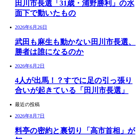
田川市長選「31歳・浦野勝利」の水
面下で動いたもの
2026年6月26日
武田も麻生も動かない田川市長選、
勝者は誰になるのか
2026年6月2日
4人が出馬！？すでに足の引っ張り
合いが起きている「田川市長選」
最近の投稿
2026年8月7日
料亭の密約と裏切り「高市首相」が