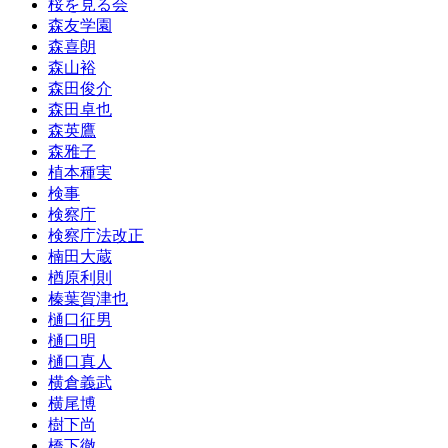
桜を見る会
森友学園
森喜朗
森山裕
森田俊介
森田卓也
森英鷹
森雅子
植本種実
検事
検察庁
検察庁法改正
楠田大蔵
楢原利則
榛葉賀津也
樋口征男
樋口明
樋口真人
横倉義武
横尾博
樹下尚
橋下徹