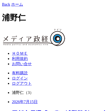
Back
ホーム
浦野仁
ＨＯＭＥ
利用規約
お問い合せ
有料購読
ログイン
ログアウト
浦野仁
（3）
2026年7月15日