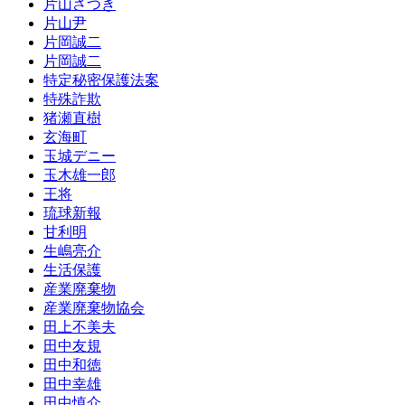
片山さつき
片山尹
片岡誠二
片岡誠二
特定秘密保護法案
特殊詐欺
猪瀬直樹
玄海町
玉城デニー
玉木雄一郎
王将
琉球新報
甘利明
生嶋亮介
生活保護
産業廃棄物
産業廃棄物協会
田上不美夫
田中友規
田中和徳
田中幸雄
田中慎介