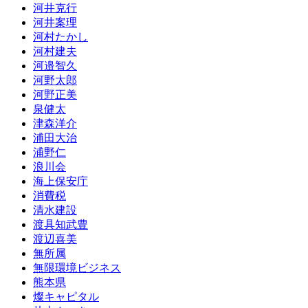
河井克行
河井案理
河村たかし
河村建夫
河邉智久
河野太郎
河野正美
泉健太
津森洋介
浦田大治
浦野仁
浪川会
海上保安庁
消費税
清水建設
渡具知武豊
渡辺喜美
無所属
無限環境ビジネス
熊本県
燦キャピタル