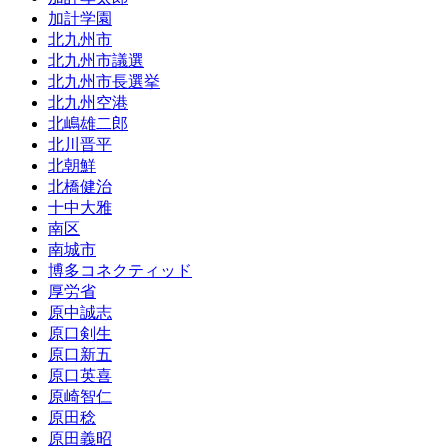
加計学園
北九州市
北九州市議選
北九州市長選挙
北九州空港
北嶋雄二郎
北川晋平
北朝鮮
北橋健治
十中大雅
南区
南城市
博多コネクティッド
厚労省
原中誠志
原口剣生
原口新五
原口英喜
原崎智仁
原田稔
原田義昭