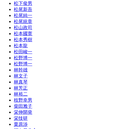
松下俊男
松尾新吾
松尾純一
松尾統章
松山政司
松本國寛
松本秀樹
松本龍
松田峻一
松野博一
松野博一
林幹雄
林文子
林真琴
林芳正
林裕二
枝野幸男
柴田雅子
栄伸開発
栄技研
栗原渉