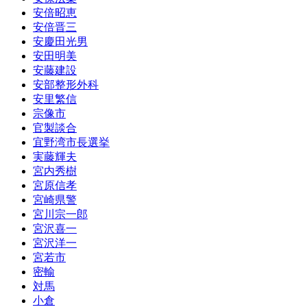
安倍昭恵
安倍晋三
安慶田光男
安田明美
安藤建設
安部整形外科
安里繁信
宗像市
官製談合
宜野湾市長選挙
実藤輝夫
宮内秀樹
宮原信孝
宮崎県警
宮川宗一郎
宮沢喜一
宮沢洋一
宮若市
密輸
対馬
小倉