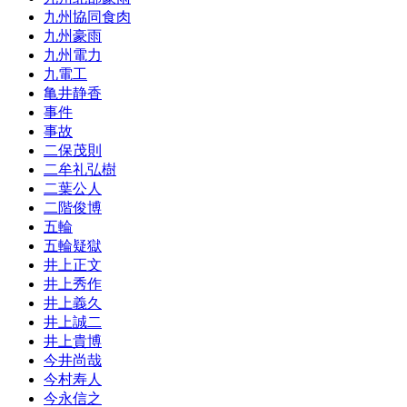
九州協同食肉
九州豪雨
九州電力
九電工
亀井静香
事件
事故
二保茂則
二牟礼弘樹
二葉公人
二階俊博
五輪
五輪疑獄
井上正文
井上秀作
井上義久
井上誠二
井上貴博
今井尚哉
今村寿人
今永信之