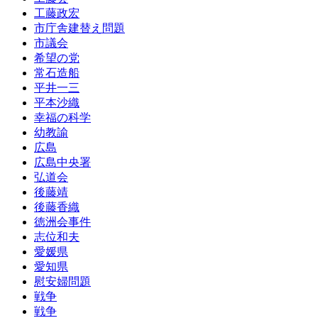
工藤政宏
市庁舎建替え問題
市議会
希望の党
常石造船
平井一三
平本沙織
幸福の科学
幼教諭
広島
広島中央署
弘道会
後藤靖
後藤香織
徳洲会事件
志位和夫
愛媛県
愛知県
慰安婦問題
戦争
戦争