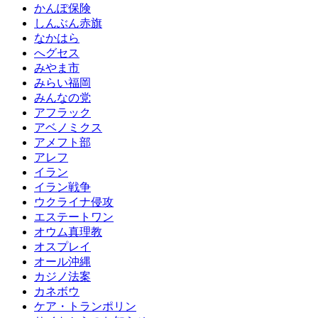
かんぽ保険
しんぶん赤旗
なかはら
へグセス
みやま市
みらい福岡
みんなの党
アフラック
アベノミクス
アメフト部
アレフ
イラン
イラン戦争
ウクライナ侵攻
エステートワン
オウム真理教
オスプレイ
オール沖縄
カジノ法案
カネボウ
ケア・トランポリン