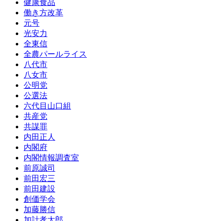
健康食品
働き方改革
元号
光安力
全東信
全農パールライス
八代市
八女市
公明党
公選法
六代目山口組
共産党
共謀罪
内田正人
内閣府
内閣情報調査室
前原誠司
前田宏三
前田建設
創価学会
加藤勝信
加計孝太郎