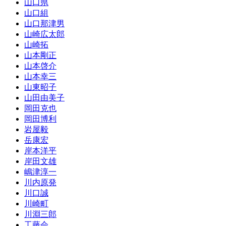
山口県
山口組
山口那津男
山崎広太郎
山崎拓
山本剛正
山本啓介
山本幸三
山東昭子
山田由美子
岡田克也
岡田博利
岩屋毅
岳康宏
岸本洋平
岸田文雄
嶋津淳一
川内原発
川口誠
川崎町
川淵三郎
工藤会