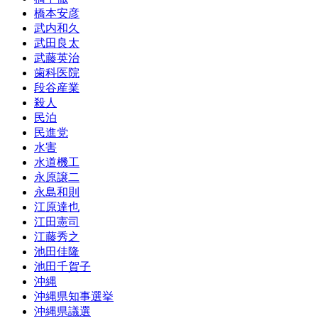
橋本安彦
武内和久
武田良太
武藤英治
歯科医院
段谷産業
殺人
民泊
民進党
水害
水道機工
永原譲二
永島和則
江原達也
江田憲司
江藤秀之
池田佳隆
池田千賀子
沖縄
沖縄県知事選挙
沖縄県議選