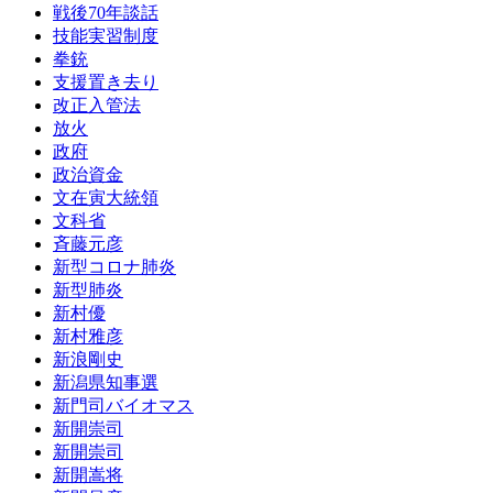
戦後70年談話
技能実習制度
拳銃
支援置き去り
改正入管法
放火
政府
政治資金
文在寅大統領
文科省
斉藤元彦
新型コロナ肺炎
新型肺炎
新村優
新村雅彦
新浪剛史
新潟県知事選
新門司バイオマス
新開崇司
新開崇司
新開嵩将