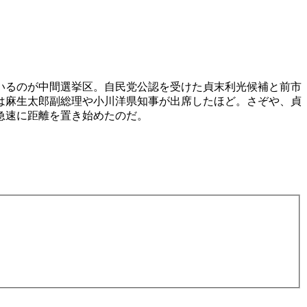
いるのが中間選挙区。自民党公認を受けた貞末利光候補と前市
は麻生太郎副総理や小川洋県知事が出席したほど。さぞや、貞
急速に距離を置き始めたのだ。