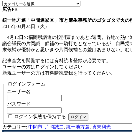
広告
PR
統一地方選「中間選挙区」市と麻生事務所のゴタゴタで火の
2015年03月24日（火）
4月12日の福岡県議選の投開票まであと2週間。各地で熱
議会議長の片岡誠二候補の一騎打ちとなっているが、自民党
末候補が優勢かと思いきや片岡候補との差はあまりない。む
記事全文を閲覧するには有料読者登録が必要です。
ユーザーの方はログインしてください。
新規ユーザーの方は有料購読登録を行ってください。
ログインフォーム
ユーザー名
パスワード
ログイン状態を保持する
カテゴリー:
中間市
,
片岡誠二
,
統一地方選
,
貞末利光