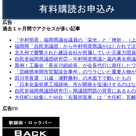
広告
過去１ヶ月間でアクセスが多い記事
「中村明彦」福岡県議会議員の「栄光」と「挫折」（上
福岡県「自民党議団」から中村明彦県議がはじかれて泣
北九州で襲撃された建設会社が所属していた元暴力団員
自民党福岡県議団研究②～中村明彦県議と蔵内勇夫県議
異例！工藤会「長谷川組組長」が会長代行に就任したワ
「宮崎県串間市官製談合事件」のウラにいた重要人物が
田川市長選「31歳・浦野勝利」の水面下で動いたもの
「日本化薬折尾工場跡地」市が開発を塩漬けするのはな
自民党福岡県議団研究①～県議団問題の背景にあるもの
大任町に結集した60台「右翼街宣車」は「大任町」瓦
広告
PR