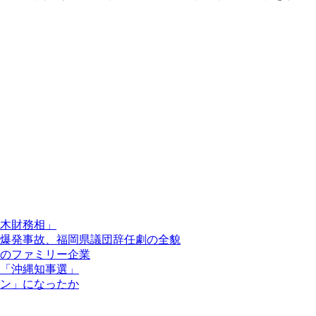
木財務相」
爆発事故、福岡県議団辞任劇の全貌
のファミリー企業
「沖縄知事選」
ン」になったか