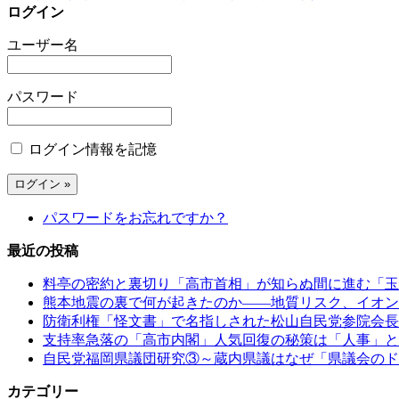
ログイン
ユーザー名
パスワード
ログイン情報を記憶
パスワードをお忘れですか？
最近の投稿
料亭の密約と裏切り「高市首相」が知らぬ間に進む「玉
熊本地震の裏で何が起きたのか――地質リスク、イオン
防衛利権「怪文書」で名指しされた松山自民党参院会長
支持率急落の「高市内閣」人気回復の秘策は「人事」と
自民党福岡県議団研究③～蔵内県議はなぜ「県議会のド
カテゴリー