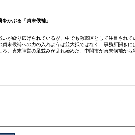
粉をかぶる「貞末候補」
い戦いが繰り広げられているが、中でも激戦区として注目されて
の貞末候補への力の入れようは並大抵ではなく、事務所開きに
しろ、貞末陣営の足並みが乱れ始めた。中間市が貞末候補から