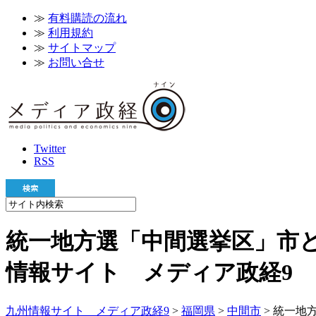
≫
有料購読の流れ
≫
利用規約
≫
サイトマップ
≫
お問い合せ
Twitter
RSS
統一地方選「中間選挙区」市と
情報サイト メディア政経9
九州情報サイト メディア政経9
>
福岡県
>
中間市
> 統一