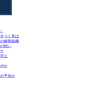
）
きつく先は
の秘密組織
の戦い
ケ
浮上
ぜか
解の予兆か