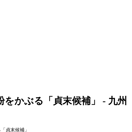
をかぶる「貞末候補」 - 九州
る「貞末候補」