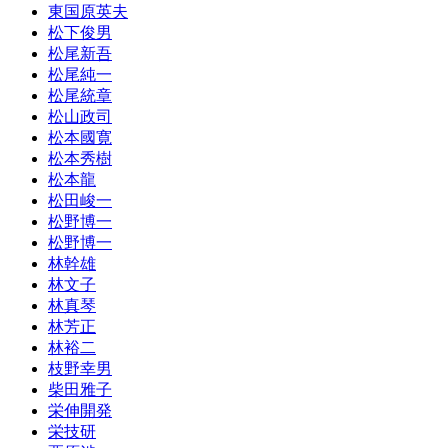
東国原英夫
松下俊男
松尾新吾
松尾純一
松尾統章
松山政司
松本國寛
松本秀樹
松本龍
松田峻一
松野博一
松野博一
林幹雄
林文子
林真琴
林芳正
林裕二
枝野幸男
柴田雅子
栄伸開発
栄技研