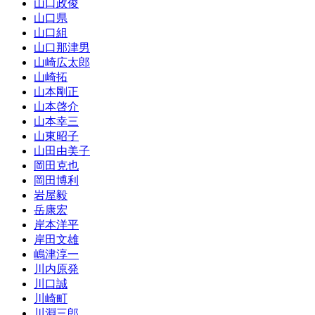
山口政俊
山口県
山口組
山口那津男
山崎広太郎
山崎拓
山本剛正
山本啓介
山本幸三
山東昭子
山田由美子
岡田克也
岡田博利
岩屋毅
岳康宏
岸本洋平
岸田文雄
嶋津淳一
川内原発
川口誠
川崎町
川淵三郎