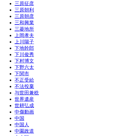
三原征彦
三原朝利
三原朝彦
三和興業
三菱地所
上岡孝夫
上川陽子
下地幹郎
下川俊秀
下村博文
下野六太
下関市
不正受給
不法投棄
与世田兼稔
世界遺産
世耕弘成
中傷動画
中国
中国人
中園政道