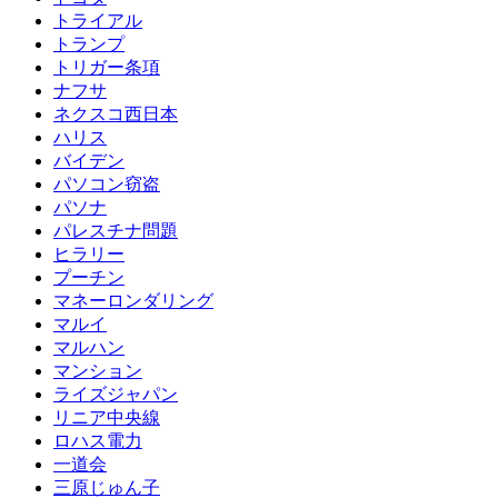
トライアル
トランプ
トリガー条項
ナフサ
ネクスコ西日本
ハリス
バイデン
パソコン窃盗
パソナ
パレスチナ問題
ヒラリー
プーチン
マネーロンダリング
マルイ
マルハン
マンション
ライズジャパン
リニア中央線
ロハス電力
一道会
三原じゅん子