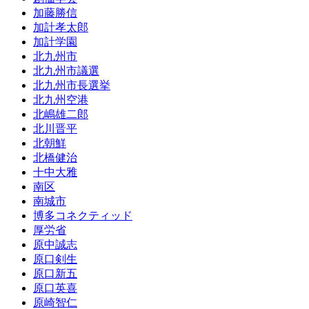
加藤勝信
加計孝太郎
加計学園
北九州市
北九州市議選
北九州市長選挙
北九州空港
北嶋雄二郎
北川晋平
北朝鮮
北橋健治
十中大雅
南区
南城市
博多コネクティッド
厚労省
原中誠志
原口剣生
原口新五
原口英喜
原崎智仁