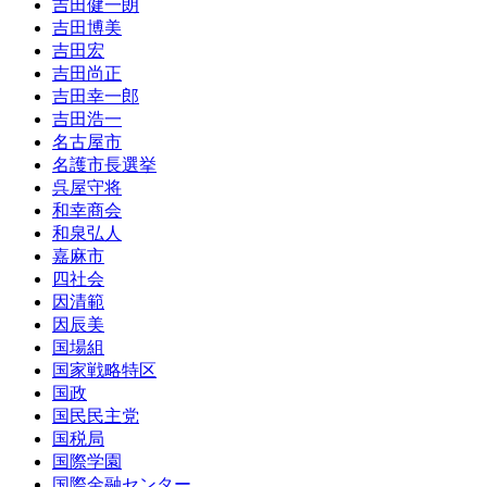
吉田健一朗
吉田博美
吉田宏
吉田尚正
吉田幸一郎
吉田浩一
名古屋市
名護市長選挙
呉屋守将
和幸商会
和泉弘人
嘉麻市
四社会
因清範
因辰美
国場組
国家戦略特区
国政
国民民主党
国税局
国際学園
国際金融センター