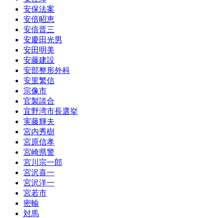
安保法案
安倍昭恵
安倍晋三
安慶田光男
安田明美
安藤建設
安部整形外科
安里繁信
宗像市
官製談合
宜野湾市長選挙
実藤輝夫
宮内秀樹
宮原信孝
宮崎県警
宮川宗一郎
宮沢喜一
宮沢洋一
宮若市
密輸
対馬