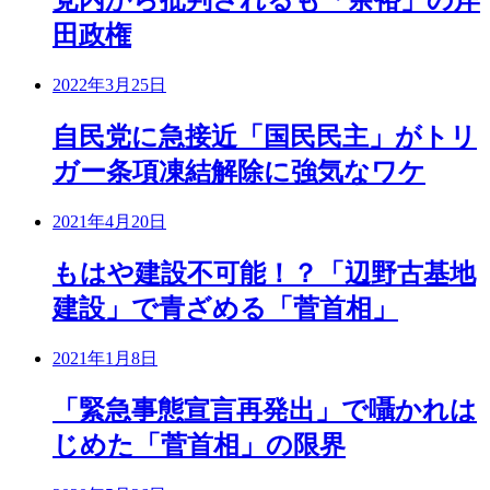
党内から批判されるも「余裕」の岸
田政権
2022年3月25日
自民党に急接近「国民民主」がトリ
ガー条項凍結解除に強気なワケ
2021年4月20日
もはや建設不可能！？「辺野古基地
建設」で青ざめる「菅首相」
2021年1月8日
「緊急事態宣言再発出」で囁かれは
じめた「菅首相」の限界