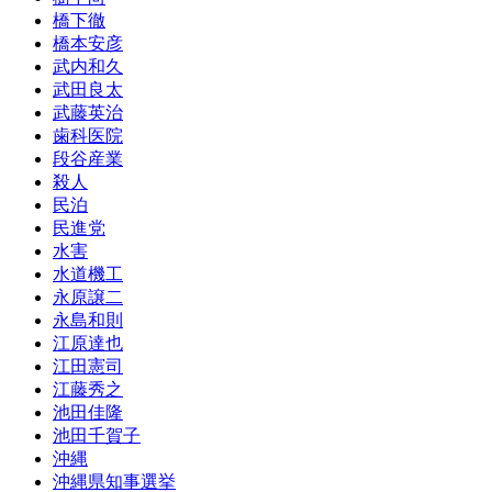
橋下徹
橋本安彦
武内和久
武田良太
武藤英治
歯科医院
段谷産業
殺人
民泊
民進党
水害
水道機工
永原譲二
永島和則
江原達也
江田憲司
江藤秀之
池田佳隆
池田千賀子
沖縄
沖縄県知事選挙