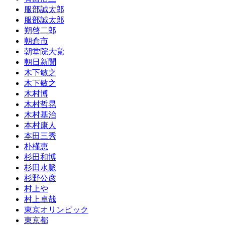
服部誠太郎
服部誠太郎
朔啓二郎
朝倉市
朝堂院大覚
朝日新聞
木下敏之
木下敏之
木村博
木村哲晃
木村基治
本村康人
本田三秀
朴槿恵
杉田和博
杉田水脈
杉野公彦
村上や
村上卓哉
東京オリンピック
東京都