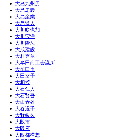
大島九州男
大島忠義
大島産業
大島道人
大川咲也加
大川宏洋
大川隆法
大成建設
大村秀章
大牟田商工会議所
大牟田市
大田京子
大相撲
大石仁人
大石賢吾
大西倉雄
大谷選手
大野敏久
大阪市
大阪府
大阪都構想