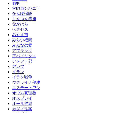
TPP
WINカンパニー
かんぽ保険
しんぶん赤旗
なかはら
へグセス
みやま市
みらい福岡
みんなの党
アフラック
アベノミクス
アメフト部
アレフ
イラン
イラン戦争
ウクライナ侵攻
エステートワン
オウム真理教
オスプレイ
オール沖縄
カジノ法案