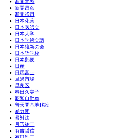
新開嵩将
新開昌彦
新開裕司
日本化薬
日本医師会
日本大学
日本学術会議
日本維新の会
日本語学校
日本郵便
日産
日馬富士
旦過市場
早良区
春田久美子
昭和自動車
普天間基地移設
暴力団
暴対法
月形祐二
有吉哲信
有田浩二