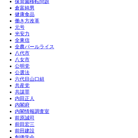
保育園移転問題
倉富純男
健康食品
働き方改革
元号
光安力
全東信
全農パールライス
八代市
八女市
公明党
公選法
六代目山口組
共産党
共謀罪
内田正人
内閣府
内閣情報調査室
前原誠司
前田宏三
前田建設
創価学会