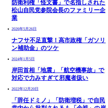
防衛利権「怪文書」で名指しされた
松山自民党参院会長のファミリー企
業
2026年5月26日
ナフサ不足直撃！高市政権「ガソリ
ン補助金」のツケ
2024年1月5日
岸田首相「地震」「航空機事故」で
対応で力みすぎて邪魔者扱い
2022年12月20日
「辞任ドミノ」「防衛増税」で自民