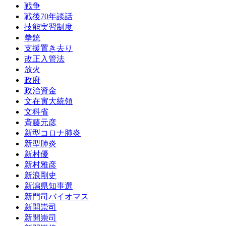
戦争
戦後70年談話
技能実習制度
拳銃
支援置き去り
改正入管法
放火
政府
政治資金
文在寅大統領
文科省
斉藤元彦
新型コロナ肺炎
新型肺炎
新村優
新村雅彦
新浪剛史
新潟県知事選
新門司バイオマス
新開崇司
新開崇司