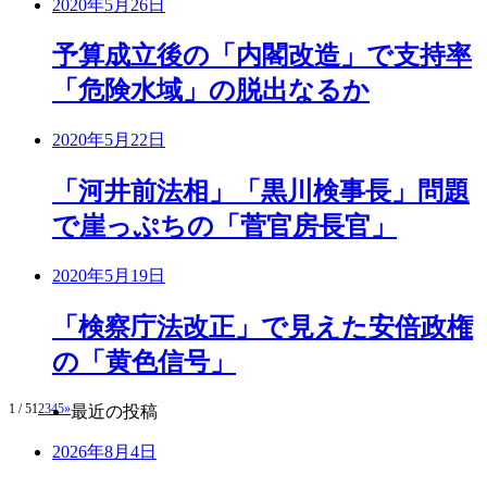
2020年5月26日
予算成立後の「内閣改造」で支持率
「危険水域」の脱出なるか
2020年5月22日
「河井前法相」「黒川検事長」問題
で崖っぷちの「菅官房長官」
2020年5月19日
「検察庁法改正」で見えた安倍政権
の「黄色信号」
1 / 5
1
2
3
4
5
»
最近の投稿
2026年8月4日