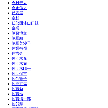
今村寿人
今永信之
代表選
令和
任侠団体山口組
企業
伊藤博文
伊豆組
伊豆美沙子
休業補償
住吉会
佐々木允
佐々木充
佐々木晴一
佐世保市
佐伯憲子
佐喜真淳
佐藤勉
佐藤浩
佐藤清一郎
佐賀県