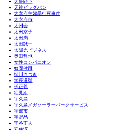
天皇陛下
天神ビッグバン
太宰府主婦暴行死事件
太宰府市
太州会
太田京子
太田満
太田誠一
太陽光ビジネス
奥田哲也
女性コンパニオン
奴間健司
姉川さつき
学長選挙
孫正義
宅見組
宇久島
宇久島メガソーラーパークサービス
宇部市
宇野晶
守谷正人
安住淳