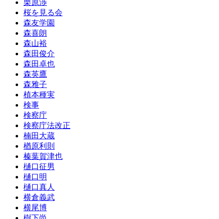
栗原渉
桜を見る会
森友学園
森喜朗
森山裕
森田俊介
森田卓也
森英鷹
森雅子
植本種実
検事
検察庁
検察庁法改正
楠田大蔵
楢原利則
榛葉賀津也
樋口征男
樋口明
樋口真人
横倉義武
横尾博
樹下尚