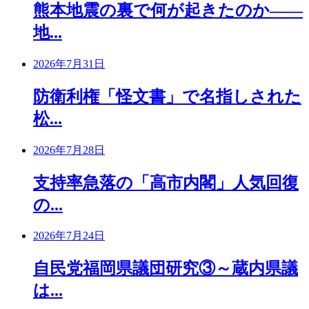
熊本地震の裏で何が起きたのか――
地...
2026年7月31日
防衛利権「怪文書」で名指しされた
松...
2026年7月28日
支持率急落の「高市内閣」人気回復
の...
2026年7月24日
自民党福岡県議団研究③～蔵内県議
は...