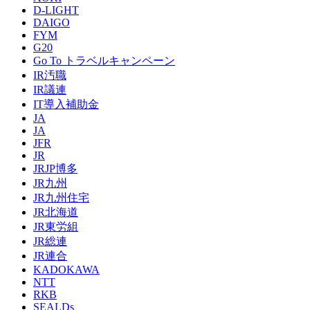
D-LIGHT
DAIGO
FYM
G20
Go To トラベルキャンペーン
IR汚職
IR議連
IT導入補助金
JA
JA
JFR
JR
JRJP博多
JR九州
JR九州住宅
JR北海道
JR東労組
JR総連
JR連合
KADOKAWA
NTT
RKB
SEALDs