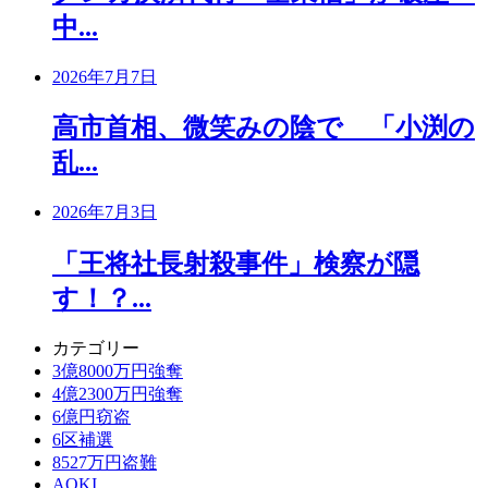
中...
2026年7月7日
高市首相、微笑みの陰で 「小渕の
乱...
2026年7月3日
「王将社長射殺事件」検察が隠
す！？...
カテゴリー
3億8000万円強奪
4億2300万円強奪
6億円窃盗
6区補選
8527万円盗難
AOKI