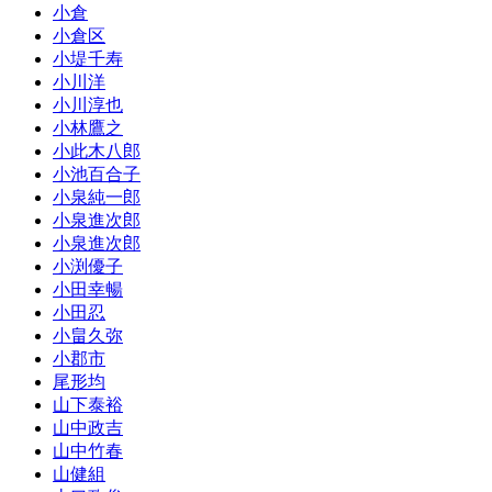
小倉
小倉区
小堤千寿
小川洋
小川淳也
小林鷹之
小此木八郎
小池百合子
小泉純一郎
小泉進次郎
小泉進次郎
小渕優子
小田幸暢
小田忍
小畠久弥
小郡市
尾形均
山下泰裕
山中政吉
山中竹春
山健組