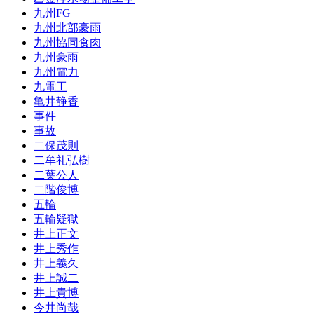
九州FG
九州北部豪雨
九州協同食肉
九州豪雨
九州電力
九電工
亀井静香
事件
事故
二保茂則
二牟礼弘樹
二葉公人
二階俊博
五輪
五輪疑獄
井上正文
井上秀作
井上義久
井上誠二
井上貴博
今井尚哉