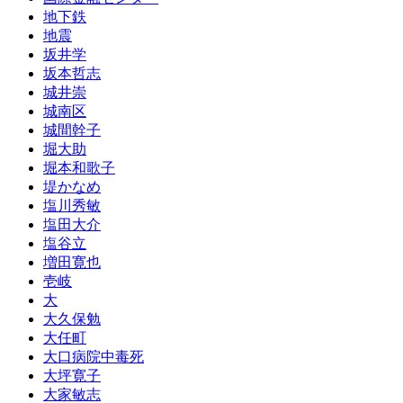
地下鉄
地震
坂井学
坂本哲志
城井崇
城南区
城間幹子
堀大助
堀本和歌子
堤かなめ
塩川秀敏
塩田大介
塩谷立
増田寛也
壱岐
大
大久保勉
大任町
大口病院中毒死
大坪寛子
大家敏志