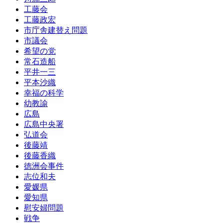
工藤会
工藤政宏
市庁舎建替え問題
市議会
希望の党
常石造船
平井一三
平本沙織
幸福の科学
幼教諭
広島
広島中央署
弘道会
後藤靖
後藤香織
徳洲会事件
志位和夫
愛媛県
愛知県
慰安婦問題
戦争