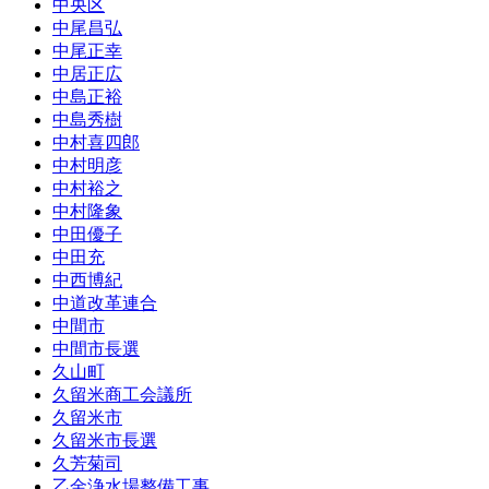
中央区
中尾昌弘
中尾正幸
中居正広
中島正裕
中島秀樹
中村喜四郎
中村明彦
中村裕之
中村隆象
中田優子
中田充
中西博紀
中道改革連合
中間市
中間市長選
久山町
久留米商工会議所
久留米市
久留米市長選
久芳菊司
乙金浄水場整備工事