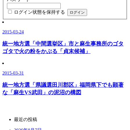
ログイン状態を保持する
2015-03-24
統一地方選「中間選挙区」市と麻生事務所のゴタ
ゴタで火の粉をかぶる「貞末候補」
2015-03-31
統一地方選「県議選田川郡区」福岡県下でも顕著
な「麻生VS武田」の泥沼の構図
最近の投稿