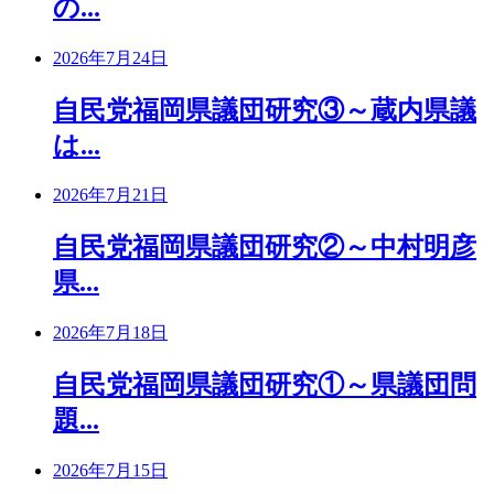
の...
2026年7月24日
自民党福岡県議団研究③～蔵内県議
は...
2026年7月21日
自民党福岡県議団研究②～中村明彦
県...
2026年7月18日
自民党福岡県議団研究①～県議団問
題...
2026年7月15日