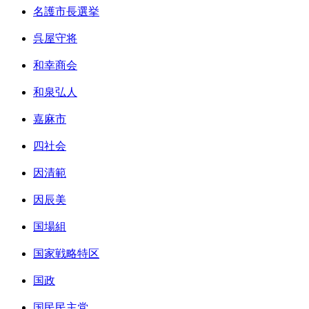
名護市長選挙
呉屋守将
和幸商会
和泉弘人
嘉麻市
四社会
因清範
因辰美
国場組
国家戦略特区
国政
国民民主党