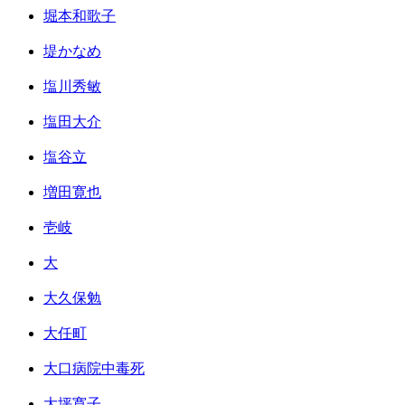
堀本和歌子
堤かなめ
塩川秀敏
塩田大介
塩谷立
増田寛也
壱岐
大
大久保勉
大任町
大口病院中毒死
大坪寛子