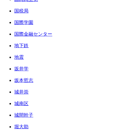
国税局
国際学園
国際金融センター
地下鉄
地震
坂井学
坂本哲志
城井崇
城南区
城間幹子
堀大助