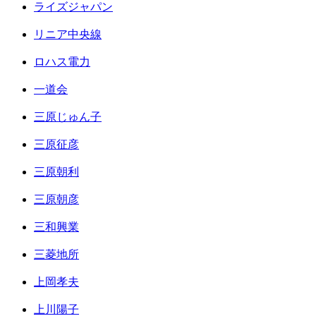
ライズジャパン
リニア中央線
ロハス電力
一道会
三原じゅん子
三原征彦
三原朝利
三原朝彦
三和興業
三菱地所
上岡孝夫
上川陽子