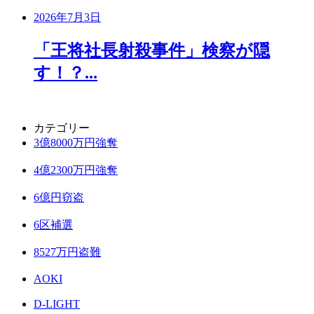
2026年7月3日
「王将社長射殺事件」検察が隠
す！？...
カテゴリー
3億8000万円強奪
4億2300万円強奪
6億円窃盗
6区補選
8527万円盗難
AOKI
D-LIGHT