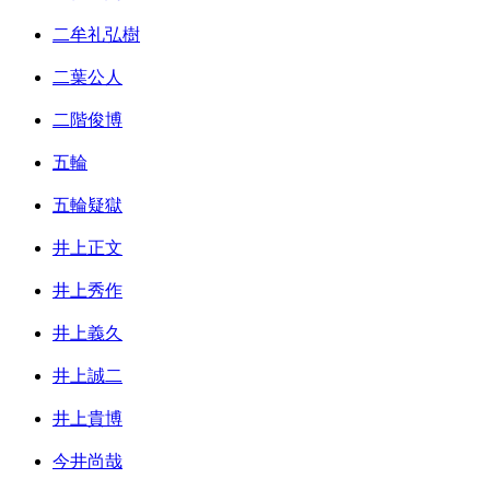
二牟礼弘樹
二葉公人
二階俊博
五輪
五輪疑獄
井上正文
井上秀作
井上義久
井上誠二
井上貴博
今井尚哉