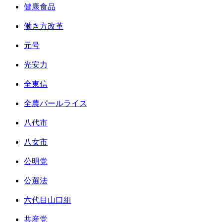
健康食品
働き方改革
元号
光安力
全東信
全農パールライス
八代市
八女市
公明党
公選法
六代目山口組
共産党