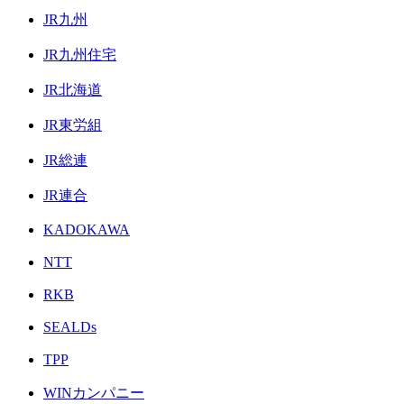
JR九州
JR九州住宅
JR北海道
JR東労組
JR総連
JR連合
KADOKAWA
NTT
RKB
SEALDs
TPP
WINカンパニー