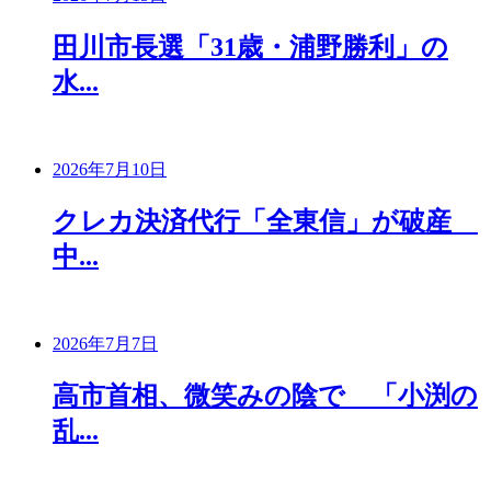
田川市長選「31歳・浦野勝利」の
水...
2026年7月10日
クレカ決済代行「全東信」が破産
中...
2026年7月7日
高市首相、微笑みの陰で 「小渕の
乱...