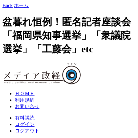
Back
ホーム
盆暮れ恒例！匿名記者座談会
「福岡県知事選挙」「衆議院
選挙」「工藤会」etc
ＨＯＭＥ
利用規約
お問い合せ
有料購読
ログイン
ログアウト