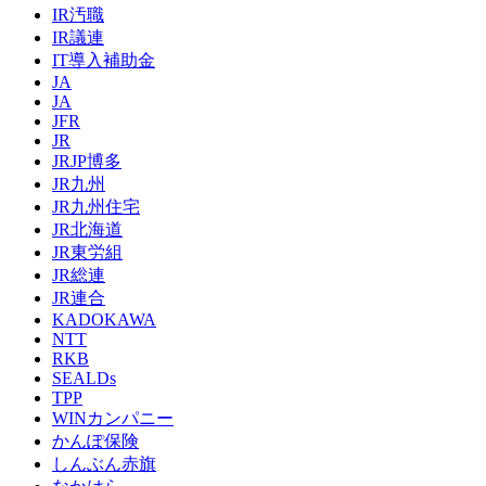
IR汚職
IR議連
IT導入補助金
JA
JA
JFR
JR
JRJP博多
JR九州
JR九州住宅
JR北海道
JR東労組
JR総連
JR連合
KADOKAWA
NTT
RKB
SEALDs
TPP
WINカンパニー
かんぽ保険
しんぶん赤旗