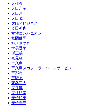
太州会
太田京子
太田満
太田誠一
太陽光ビジネス
奥田哲也
女性コンパニオン
奴間健司
姉川さつき
学長選挙
孫正義
宅見組
宇久島
宇久島メガソーラーパークサービス
宇部市
宇野晶
守谷正人
安住淳
安保法案
安倍昭恵
安倍晋三