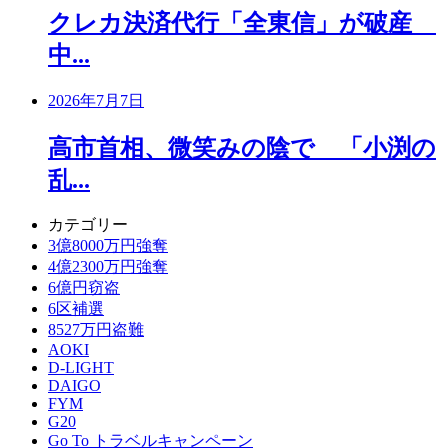
クレカ決済代行「全東信」が破産
中...
2026年7月7日
高市首相、微笑みの陰で 「小渕の
乱...
カテゴリー
3億8000万円強奪
4億2300万円強奪
6億円窃盗
6区補選
8527万円盗難
AOKI
D-LIGHT
DAIGO
FYM
G20
Go To トラベルキャンペーン