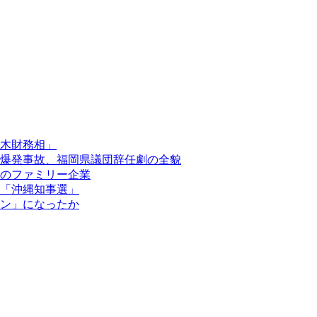
木財務相」
爆発事故、福岡県議団辞任劇の全貌
のファミリー企業
「沖縄知事選」
ン」になったか