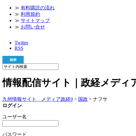
≫
有料購読の流れ
≫
利用規約
≫
サイトマップ
≫
お問い合せ
Twitter
RSS
情報配信サイト｜政経メディア
九州情報サイト メディア政経9
>
国政
> ナフサ
ログイン
ユーザー名
パスワード