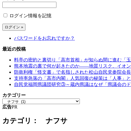
ログイン情報を記憶
パスワードをお忘れですか？
最近の投稿
料亭の密約と裏切り「高市首相」が知らぬ間に進む「玉
熊本地震の裏で何が起きたのか――地質リスク、イオン
防衛利権「怪文書」で名指しされた松山自民党参院会長
支持率急落の「高市内閣」人気回復の秘策は「人事」と
自民党福岡県議団研究③～蔵内県議はなぜ「県議会のド
カテゴリー
広告
PR
カテゴリ： ナフサ